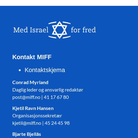
Kontakt MIFF
Kontaktskjema
Conrad Myrland
Daglig leder og ansvarlig redaktør
post@miff.no | 41 17 67 80
Kjetil Ravn Hansen
Organisasjonssekretær
kjetil@miff.no | 45 24 45 98
Bjarte Bjellås