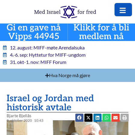
Gi en gave nå
Klikk for å bli
Vipps 44945
medlem nå
12. august: MIFF-møte Arendalsuka
4.-6. sep: Hyttetur for MIFF-ungdom
31. okt-1. nov: MIFF Forum
Hva Norge må gjøre
Israel og Jordan med
historisk avtale
Bjarte Bjellås
9. oktober 2020
10:43