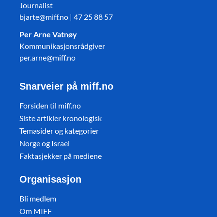
Journalist
bjarte@miff.no | 47 25 88 57
Per Arne Vatnøy
Kommunikasjonsrådgiver
per.arne@miff.no
Snarveier på miff.no
Forsiden til miff.no
Siste artikler kronologisk
Temasider og kategorier
Norge og Israel
Faktasjekker på mediene
Organisasjon
Bli medlem
Om MIFF