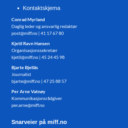
Kontaktskjema
Conrad Myrland
Daglig leder og ansvarlig redaktør
post@miff.no | 41 17 67 80
Kjetil Ravn Hansen
Organisasjonssekretær
kjetil@miff.no | 45 24 45 98
Bjarte Bjellås
Journalist
bjarte@miff.no | 47 25 88 57
Per Arne Vatnøy
Kommunikasjonsrådgiver
per.arne@miff.no
Snarveier på miff.no