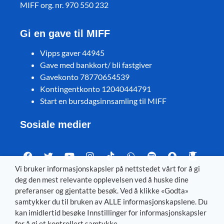
MIFF org. nr. 970 550 232
Gi en gave til MIFF
Vipps gaver 44945
Gave med bankkort/ bli fastgiver
Gavekonto 78770654539
Kontingentkonto 12040444791
Start en bursdagsinnsamling til MIFF
Sosiale medier
Vi bruker informasjonskapsler på nettstedet vårt for å gi
deg den mest relevante opplevelsen ved å huske dine
Visit MIFF in other languages
preferanser og gjentatte besøk. Ved å klikke «Godta»
samtykker du til bruken av ALLE informasjonskapslene. Du
Svenska
–
Dansk
–
Deutsch
–
Íslenska
–
English
kan imidlertid besøke Innstillinger for informasjonskapsler
for å gi et kontrollert samtykke.