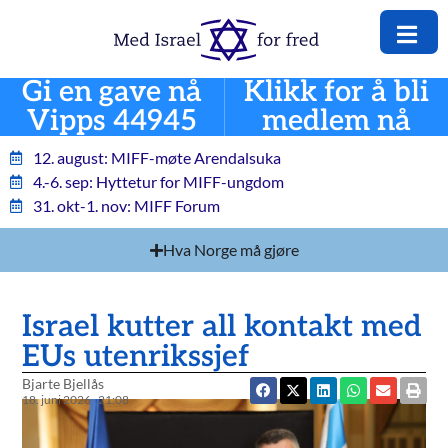
Gi en gave nå
Klikk for å bli
Vipps 44945
medlem nå
12. august: MIFF-møte Arendalsuka
4.-6. sep: Hyttetur for MIFF-ungdom
31. okt-1. nov: MIFF Forum
Hva Norge må gjøre
Israel kutter all kontakt med
EUs utenrikssjef
Bjarte Bjellås
18. juni 2026
21:08