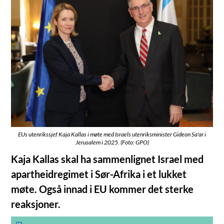
EUs utenrikssjef Kaja Kallas i møte med Israels utenriksminister Gideon Sa'ar i
Jerusalem i 2025. (Foto: GPO)
Kaja Kallas skal ha sammenlignet Israel med
apartheidregimet i Sør-Afrika i et lukket
møte. Også innad i EU kommer det sterke
reaksjoner.