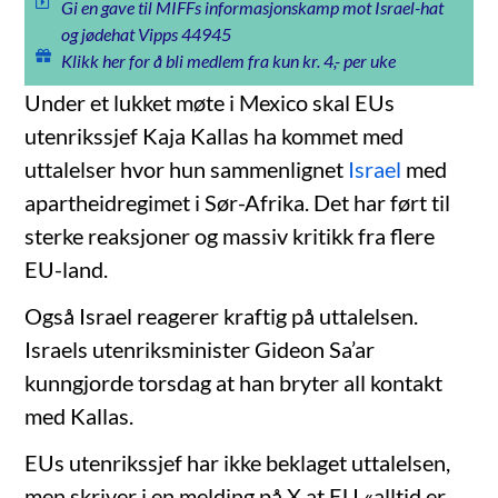
Gi en gave til MIFFs informasjonskamp mot Israel-hat
og jødehat Vipps 44945
Klikk her for å bli medlem fra kun kr. 4,- per uke
Under et lukket møte i Mexico skal EUs
utenrikssjef Kaja Kallas ha kommet med
uttalelser hvor hun sammenlignet
Israel
med
apartheidregimet i Sør-Afrika. Det har ført til
sterke reaksjoner og massiv kritikk fra flere
EU-land.
Også Israel reagerer kraftig på uttalelsen.
Israels utenriksminister Gideon Sa’ar
kunngjorde torsdag at han bryter all kontakt
med Kallas.
EUs utenrikssjef har ikke beklaget uttalelsen,
men skriver i en melding på X at EU «alltid er