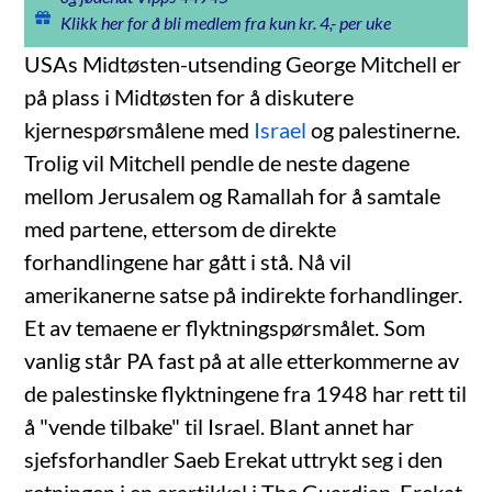
Klikk her for å bli medlem fra kun kr. 4,- per uke
USAs Midtøsten-utsending George Mitchell er
på plass i Midtøsten for å diskutere
kjernespørsmålene med
Israel
og palestinerne.
Trolig vil Mitchell pendle de neste dagene
mellom Jerusalem og Ramallah for å samtale
med partene, ettersom de direkte
forhandlingene har gått i stå. Nå vil
amerikanerne satse på indirekte forhandlinger.
Et av temaene er flyktningspørsmålet. Som
vanlig står PA fast på at alle etterkommerne av
de palestinske flyktningene fra 1948 har rett til
å "vende tilbake" til Israel. Blant annet har
sjefsforhandler Saeb Erekat uttrykt seg i den