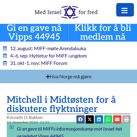
Gi en gave nå
Klikk for å bli
Vipps 44945
medlem nå
12. august: MIFF-møte Arendalsuka
4.-6. sep: Hyttetur for MIFF-ungdom
31. okt-1. nov: MIFF Forum
Hva Norge må gjøre
Mitchell i Midtøsten for å
diskutere flyktninger
Kenneth O. Bakken
13. desember 2010
12:55
Gi en gave til MIFFs informasjonskamp mot Israel-hat
og jødehat Vipps 44945