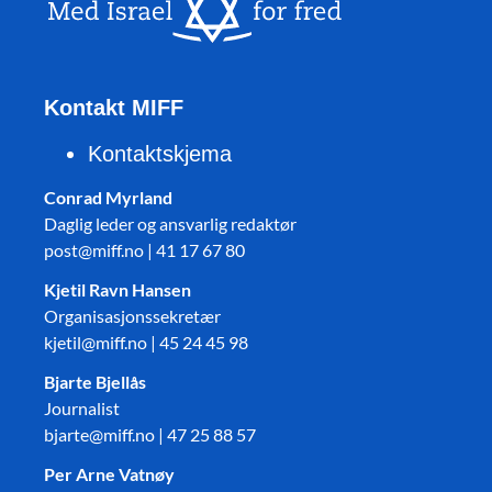
Kontakt MIFF
Kontaktskjema
Conrad Myrland
Daglig leder og ansvarlig redaktør
post@miff.no | 41 17 67 80
Kjetil Ravn Hansen
Organisasjonssekretær
kjetil@miff.no | 45 24 45 98
Bjarte Bjellås
Journalist
bjarte@miff.no | 47 25 88 57
Per Arne Vatnøy