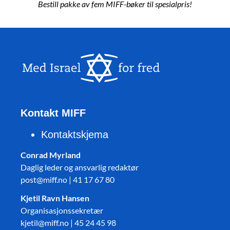
Bestill pakke av fem MIFF-bøker til spesialpris!
Kontakt MIFF
Kontaktskjema
Conrad Myrland
Daglig leder og ansvarlig redaktør
post@miff.no | 41 17 67 80
Kjetil Ravn Hansen
Organisasjonssekretær
kjetil@miff.no | 45 24 45 98