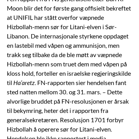
Moon blir det for første gang offisielt bekreftet
at UNIFIL har stått overfor væpnede
Hizbollah-menn sør for Litani-elven i Sør-
Libanon. De internasjonale styrkene oppdaget
en lastebil med våpen og ammunisjon, men
trakk seg tilbake da de ble møtt av væpnede
Hizbollah-menn som truet dem med våpen på
kloss hold, forteller en israelske regjeringskilde
til
Ha’aretz
. FN-rapporten sier hendelsen fant
sted natten mellom 30. og 31. mars. – Dette
alvorlige bruddet på FN-resolusjonen er årsak
til bekymring, heter det i rapporten fra
generalsekretæren. Resolusjon 1701 forbyr
Hizbollah å operere sør for Litani-elven.
Hendelsen ble ikke rapportert i media.