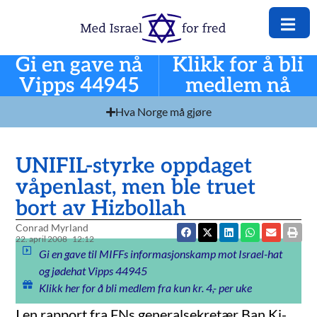
Gi en gave nå
Klikk for å bli
Vipps 44945
medlem nå
Hva Norge må gjøre
UNIFIL-styrke oppdaget
våpenlast, men ble truet
bort av Hizbollah
Conrad Myrland
22. april 2008
12:12
Gi en gave til MIFFs informasjonskamp mot Israel-hat
og jødehat Vipps 44945
Klikk her for å bli medlem fra kun kr. 4,- per uke
I en rapport fra FNs generalsekretær Ban Ki-