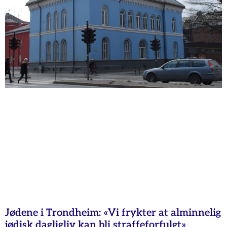
Jødene i Trondheim: «Vi frykter at alminnelig
jødisk dagligliv kan bli straffeforfulgt»