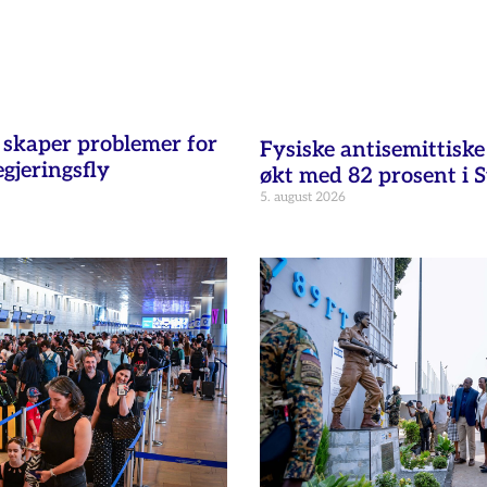
t skaper problemer for
Fysiske antisemittisk
egjeringsfly
økt med 82 prosent i 
5. august 2026