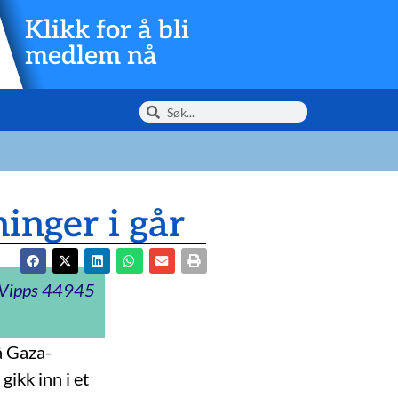
Klikk for å bli
medlem nå
inger i går
t Vipps 44945
å Gaza-
gikk inn i et