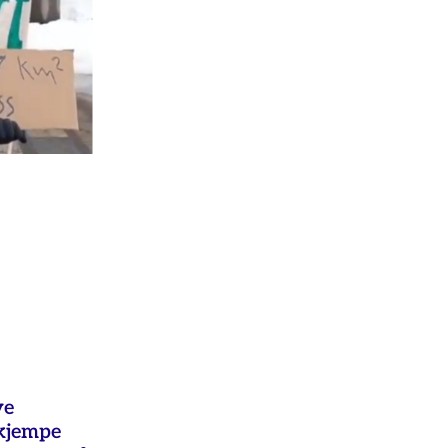
ye
ekjempe