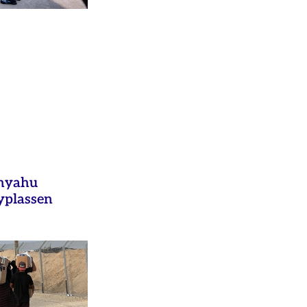
anyahu
yplassen