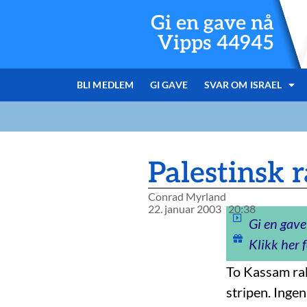
Gi en gave nå
Vipps 44945
BLI MEDLEM
GI GAVE
SVAR OM ISRAEL
Palestinsk 
Conrad Myrland
22. januar 2003
20:38
Gi en gave
Klikk her f
To Kassam rak
stripen. Ingen