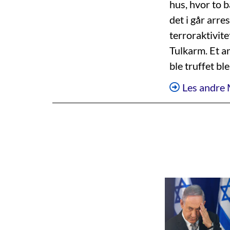
hus, hvor to 
det i går arre
terroraktivite
Tulkarm. Et an
ble truffet ble
Les andre 