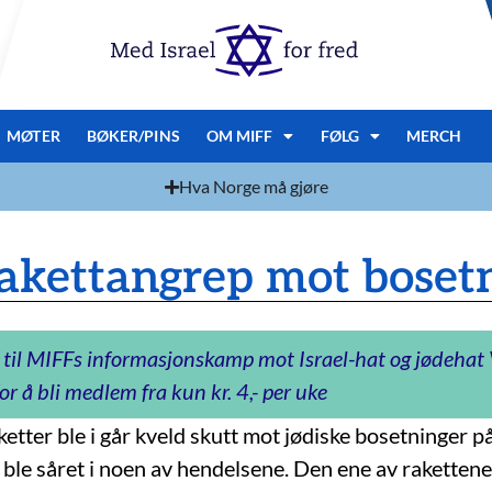
MØTER
BØKER/PINS
OM MIFF
FØLG
MERCH
Hva Norge må gjøre
rakettangrep mot bosetn
 til MIFFs informasjonskamp mot Israel-hat og jødeha
or å bli medlem fra kun kr. 4,- per uke
etter ble i går kveld skutt mot jødiske bosetninger p
 ble såret i noen av hendelsene. Den ene av rakettene 