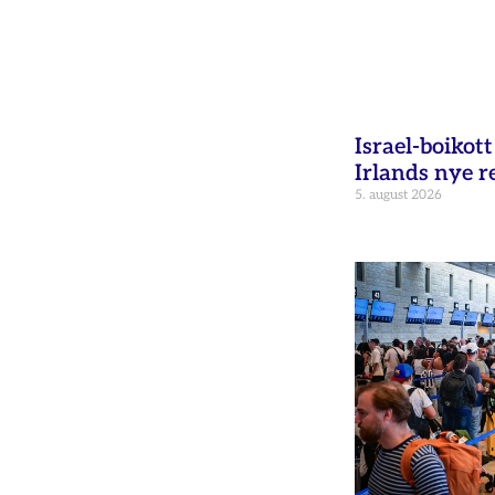
Israel-boikot
Irlands nye r
5. august 2026