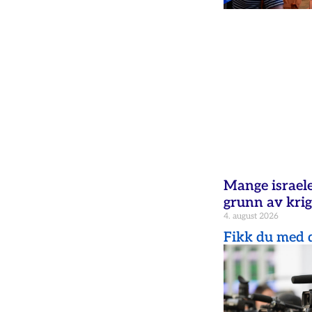
Mange israele
grunn av krig
4. august 2026
Fikk du med d