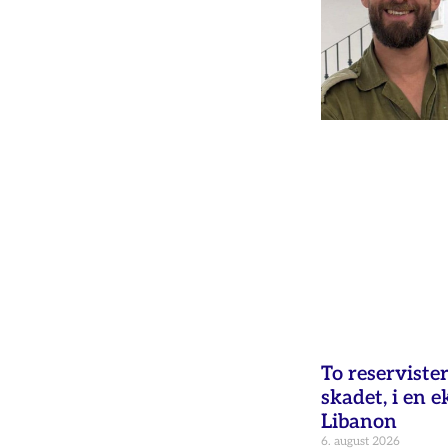
To reservister
skadet, i en e
Libanon
6. august 2026