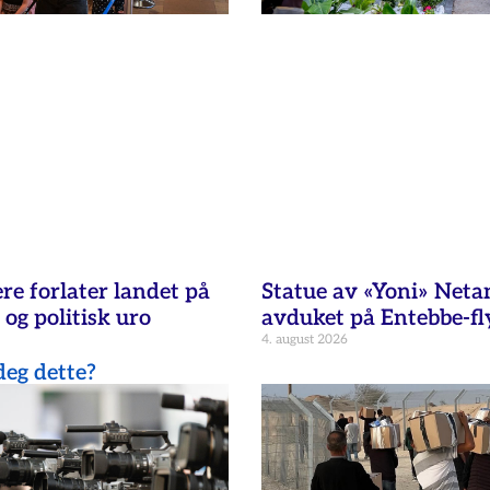
re forlater landet på
Statue av «Yoni» Net
 og politisk uro
avduket på Entebbe-fl
4. august 2026
eg dette?