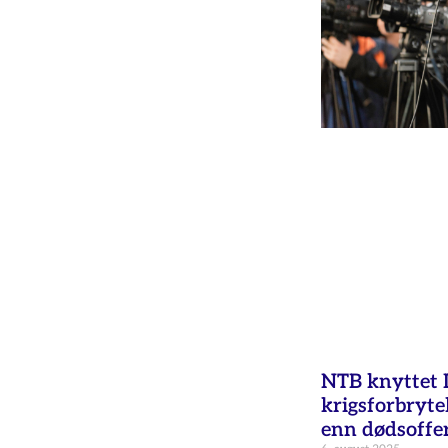
NTB knyttet Is
krigsforbryte
enn dødsoffer 