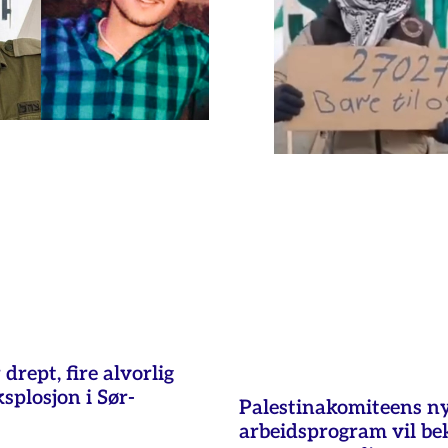
 drept, fire alvorlig
ksplosjon i Sør-
Palestinakomiteens n
arbeidsprogram vil b