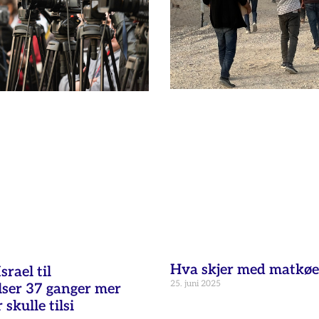
Hva skjer med matkøe
rael til
25. juni 2025
lser 37 ganger mer
skulle tilsi