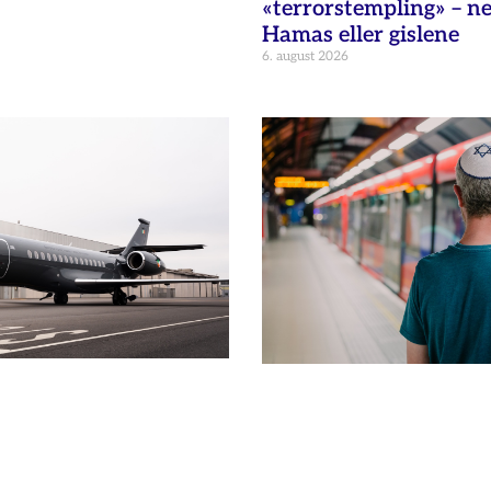
«terrorstempling» – n
Hamas eller gislene
6. august 2026