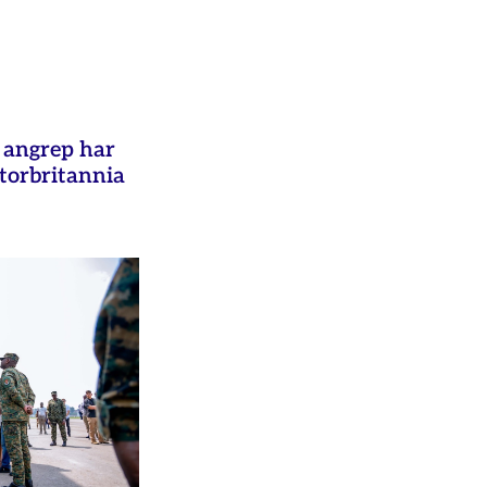
e angrep har
Storbritannia