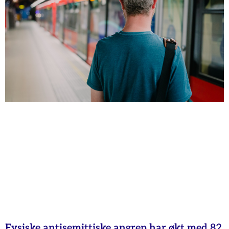
Fysiske antisemittiske angrep har økt med 82