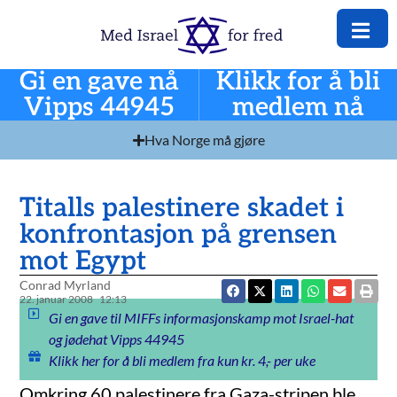
Gi en gave nå
Klikk for å bli
Vipps 44945
medlem nå
Hva Norge må gjøre
Titalls palestinere skadet i
konfrontasjon på grensen
mot Egypt
Conrad Myrland
22. januar 2008
12:13
Gi en gave til MIFFs informasjonskamp mot Israel-hat
og jødehat Vipps 44945
Klikk her for å bli medlem fra kun kr. 4,- per uke
Omkring 60 palestinere fra Gaza-stripen ble