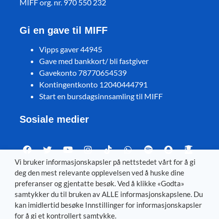
MIFF org. nr. 970 550 232
Gi en gave til MIFF
Vipps gaver 44945
Gave med bankkort/ bli fastgiver
Gavekonto 78770654539
Kontingentkonto 12040444791
Start en bursdagsinnsamling til MIFF
Sosiale medier
Vi bruker informasjonskapsler på nettstedet vårt for å gi
deg den mest relevante opplevelsen ved å huske dine
Visit MIFF in other languages
preferanser og gjentatte besøk. Ved å klikke «Godta»
samtykker du til bruken av ALLE informasjonskapslene. Du
Svenska
–
Dansk
–
Deutsch
–
Íslenska
–
English
kan imidlertid besøke Innstillinger for informasjonskapsler
for å gi et kontrollert samtykke.