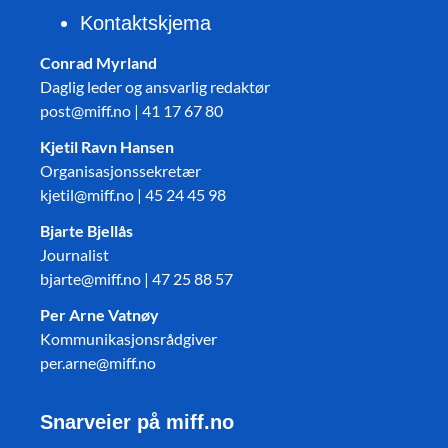
Kontaktskjema
Conrad Myrland
Daglig leder og ansvarlig redaktør
post@miff.no | 41 17 67 80
Kjetil Ravn Hansen
Organisasjonssekretær
kjetil@miff.no | 45 24 45 98
Bjarte Bjellås
Journalist
bjarte@miff.no | 47 25 88 57
Per Arne Vatnøy
Kommunikasjonsrådgiver
per.arne@miff.no
Snarveier på miff.no