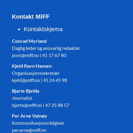
Kontakt MIFF
Kontaktskjema
Conrad Myrland
Daglig leder og ansvarlig redaktør
post@miff.no | 41 17 67 80
Kjetil Ravn Hansen
Organisasjonssekretær
kjetil@miff.no | 45 24 45 98
Bjarte Bjellås
Journalist
bjarte@miff.no | 47 25 88 57
Per Arne Vatnøy
Kommunikasjonsrådgiver
per.arne@miff.no