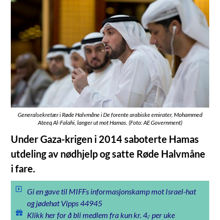
Generalsekretær i Røde Halvmåne i De forente arabiske emirater, Mohammed
Ateeq Al-Falahi, langer ut mot Hamas. (Foto: AE Government)
Under Gaza-krigen i 2014 saboterte Hamas
utdeling av nødhjelp og satte Røde Halvmåne
i fare.
Gi en gave til MIFFs informasjonskamp mot Israel-hat
og jødehat Vipps 44945
Klikk her for å bli medlem fra kun kr. 4,- per uke