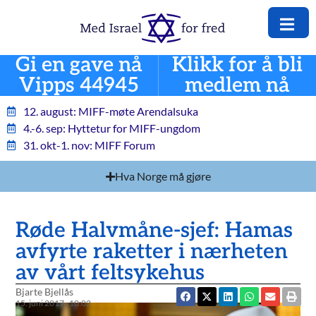
Gi en gave nå
Klikk for å bli
Vipps 44945
medlem nå
12. august: MIFF-møte Arendalsuka
4.-6. sep: Hyttetur for MIFF-ungdom
31. okt-1. nov: MIFF Forum
Hva Norge må gjøre
Røde Halvmåne-sjef: Hamas
avfyrte raketter i nærheten
av vårt feltsykehus
Bjarte Bjellås
15. juni 2017
10:02