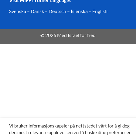
Visit MIFF in other languages
Svenska
–
Dansk
–
Deutsch
–
Íslenska
–
English
© 2026 Med Israel for fred
Vi bruker informasjonskapsler på nettstedet vårt for å gi deg
den mest relevante opplevelsen ved å huske dine preferanser