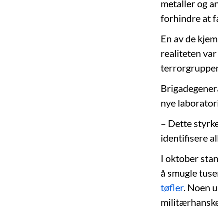
metaller og a
forhindre at 
En av de kjemi
realiteten var
terrorgruppen
Brigadegener
nye laboratori
– Dette styrk
identifisere a
I oktober sta
å smugle tuse
tøfler
. Noen u
militærhanske