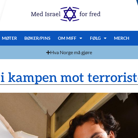
MØTER
BØKER/PINS
OM MIFF
FØLG
MERCH
Hva Norge må gjøre
i kampen mot terroris