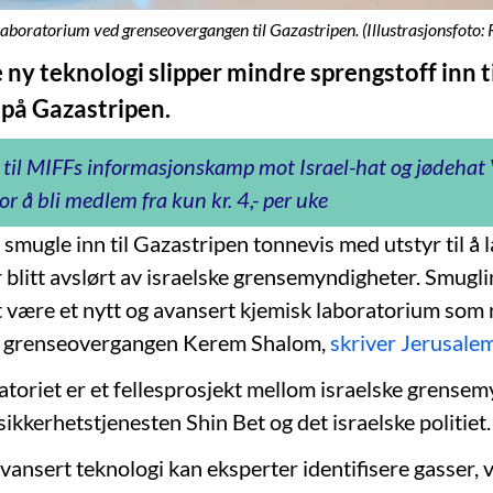
t laboratorium ved grenseovergangen til Gazastripen. (Illustrasjonsfoto
ny teknologi slipper mindre sprengstoff inn t
 på Gazastripen.
 til MIFFs informasjonskamp mot Israel-hat og jødeha
or å bli medlem fra kun kr. 4,- per uke
 smugle inn til Gazastripen tonnevis med utstyr til å 
r blitt avslørt av israelske grensemyndigheter. Smugl
t være et nytt og avansert kjemisk laboratorium som n
d grenseovergangen Kerem Shalom,
skriver Jerusale
atoriet er et fellesprosjekt mellom israelske grensem
sikkerhetstjenesten Shin Bet og det israelske politiet.
vansert teknologi kan eksperter identifisere gasser, 