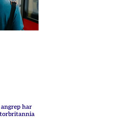
e angrep har
Storbritannia