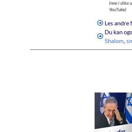
Inne i slike
YouTube)
Les andre 
Du kan ogs
Shalom
,
s