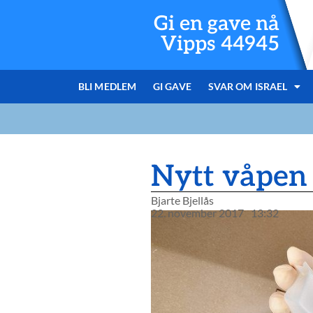
Gi en gave nå
Vipps 44945
BLI MEDLEM
GI GAVE
SVAR OM ISRAEL
Nytt våpen 
Bjarte Bjellås
22. november 2017
13:32