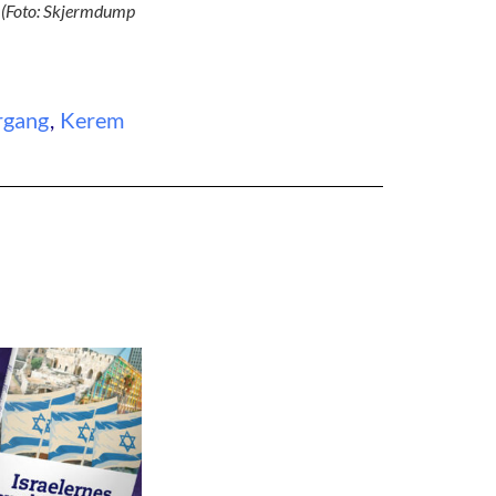
r. (Foto: Skjermdump
rgang
,
Kerem