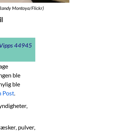
: Randy Montoya/Flickr)
il
t Vipps 44945
lage
ingen ble
ylig ble
m Post
.
yndigheter,
væsker, pulver,