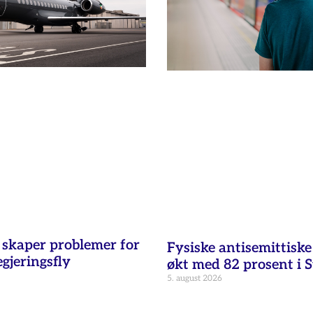
t skaper problemer for
Fysiske antisemittisk
egjeringsfly
økt med 82 prosent i 
5. august 2026