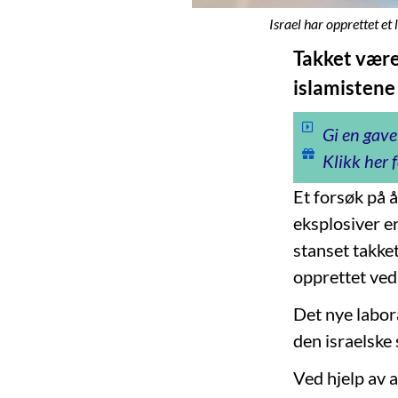
Israel har opprettet e
Takket være 
islamistene
Gi en gave
Klikk her f
Et forsøk på å
eksplosiver e
stanset takke
opprettet ve
Det nye labor
den israelske 
Ved hjelp av a