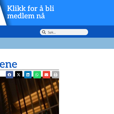
Klikk for å bli
medlem nå
tene