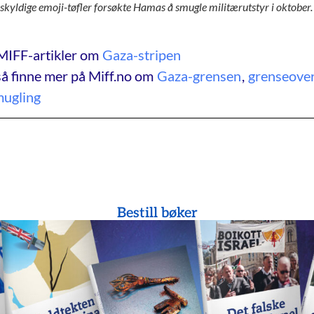
 uskyldige emoji-tøfler forsøkte Hamas å smugle militærutstyr i oktobe
MIFF-artikler om
Gaza-stripen
å finne mer på Miff.no om
Gaza-grensen
,
grenseove
mugling
Bestill bøker