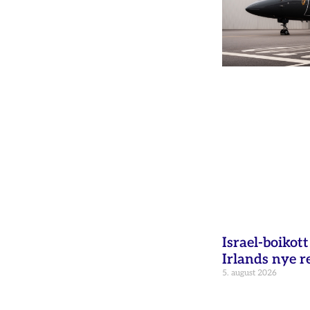
Israel-boikot
Irlands nye r
5. august 2026