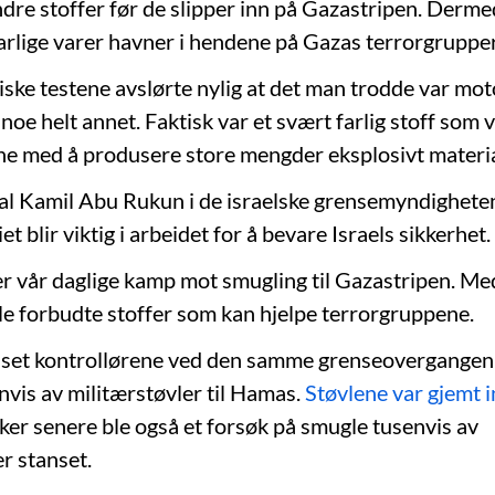
ndre stoffer før de slipper inn på Gazastripen. Derm
farlige varer havner i hendene på Gazas terrorgrupper
ske testene avslørte nylig at det man trodde var motoro
 noe helt annet. Faktisk var et svært farlig stoff som v
e med å produsere store mengder eksplosivt materia
al Kamil Abu Rukun i de israelske grensemyndighete
et blir viktig i arbeidet for å bevare Israels sikkerhet.
er vår daglige kamp mot smugling til Gazastripen. Med
lle forbudte stoffer som kan hjelpe terrorgruppene.
nset kontrollørene ved den samme grenseovergangen 
nvis av militærstøvler til Hamas.
Støvlene var gjemt i
ker senere ble også et forsøk på smugle tusenvis av
r stanset.