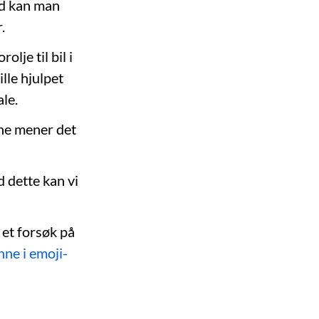
ed kan man
.
lje til bil i
ille hjulpet
le.
ne mener det
 dette kan vi
et forsøk på
nne i emoji-