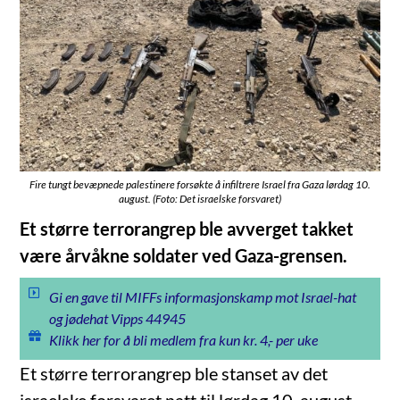
Fire tungt bevæpnede palestinere forsøkte å infiltrere Israel fra Gaza lørdag 10.
august. (Foto: Det israelske forsvaret)
Et større terrorangrep ble avverget takket
være årvåkne soldater ved Gaza-grensen.
Gi en gave til MIFFs informasjonskamp mot Israel-hat
og jødehat Vipps 44945
Klikk her for å bli medlem fra kun kr. 4,- per uke
Et større terrorangrep ble stanset av det
israelske forsvaret natt til lørdag 10. august.