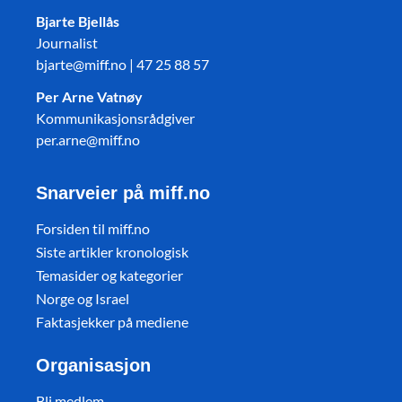
Bjarte Bjellås
Journalist
bjarte@miff.no | 47 25 88 57
Per Arne Vatnøy
Kommunikasjonsrådgiver
per.arne@miff.no
Snarveier på miff.no
Forsiden til miff.no
Siste artikler kronologisk
Temasider og kategorier
Norge og Israel
Faktasjekker på mediene
Organisasjon
Bli medlem