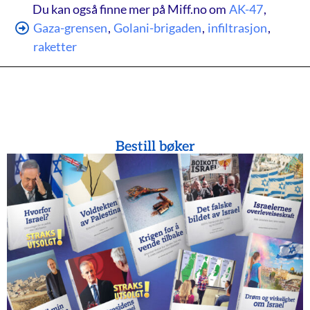
Du kan også finne mer på Miff.no om
AK-47
,
Gaza-grensen
,
Golani-brigaden
,
infiltrasjon
,
raketter
Bestill bøker