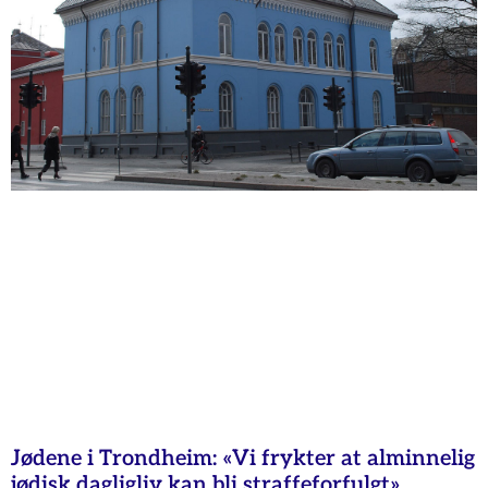
Jødene i Trondheim: «Vi frykter at alminnelig
jødisk dagligliv kan bli straffeforfulgt»