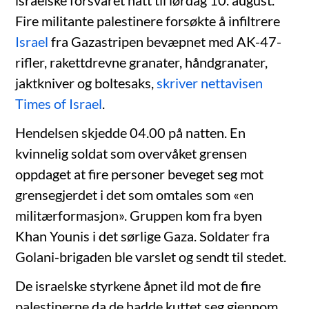
Fire militante palestinere forsøkte å infiltrere
Israel
fra Gazastripen bevæpnet med AK-47-
rifler, rakettdrevne granater, håndgranater,
jaktkniver og boltesaks,
skriver nettavisen
Times of Israel
.
Hendelsen skjedde 04.00 på natten. En
kvinnelig soldat som overvåket grensen
oppdaget at fire personer beveget seg mot
grensegjerdet i det som omtales som «en
militærformasjon». Gruppen kom fra byen
Khan Younis i det sørlige Gaza. Soldater fra
Golani-brigaden ble varslet og sendt til stedet.
De israelske styrkene åpnet ild mot de fire
palestinerne da de hadde kuttet seg gjennom