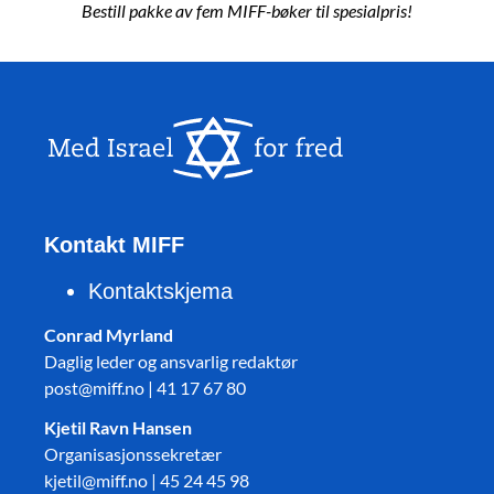
Bestill pakke av fem MIFF-bøker til spesialpris!
Kontakt MIFF
Kontaktskjema
Conrad Myrland
Daglig leder og ansvarlig redaktør
post@miff.no | 41 17 67 80
Kjetil Ravn Hansen
Organisasjonssekretær
kjetil@miff.no | 45 24 45 98