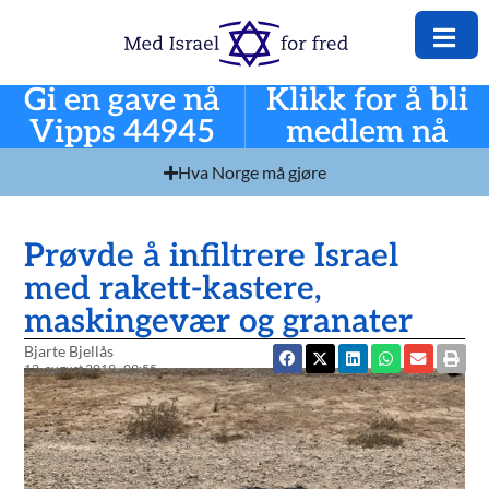
Gi en gave nå
Klikk for å bli
Vipps 44945
medlem nå
Hva Norge må gjøre
Prøvde å infiltrere Israel
med rakett-kastere,
maskingevær og granater
Bjarte Bjellås
12. august 2019
09:55