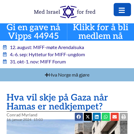
Gi en gave nå
Klikk for å bli
Vipps 44945
medlem nå
12. august: MIFF-møte Arendalsuka
4.-6. sep: Hyttetur for MIFF-ungdom
31. okt-1. nov: MIFF Forum
Hva Norge må gjøre
Hva vil skje på Gaza når
Hamas er nedkjempet?
Conrad Myrland
16. januar 2024
15:03