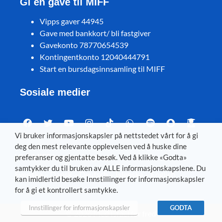
Gi en gave til MIFF
Vipps gaver 44945
Gave med bankkort/ bli fastgiver
Gavekonto 78770654539
Kontingentkonto 12040444791
Start en bursdagsinnsamling til MIFF
Sosiale medier
Vi bruker informasjonskapsler på nettstedet vårt for å gi
deg den mest relevante opplevelsen ved å huske dine
Visit MIFF in other languages
preferanser og gjentatte besøk. Ved å klikke «Godta»
samtykker du til bruken av ALLE informasjonskapslene. Du
Svenska
–
Dansk
–
Deutsch
–
Íslenska
–
English
kan imidlertid besøke Innstillinger for informasjonskapsler
for å gi et kontrollert samtykke.
Innstillinger for informasjonskapsler
GODTA
© 2026 Med Israel for fred