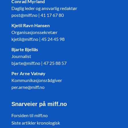
Conrad Myrland
Daglig leder og ansvarlig redaktør
post@miff.no | 41 17 67 80
Kjetil Ravn Hansen
Organisasjonssekretær
kjetil@miff.no | 45 24 45 98
Bjarte Bjellås
Journalist
bjarte@miff.no | 47 25 88 57
Per Arne Vatnøy
Kommunikasjonsrådgiver
per.arne@miff.no
Snarveier på miff.no
Forsiden til miff.no
Siste artikler kronologisk