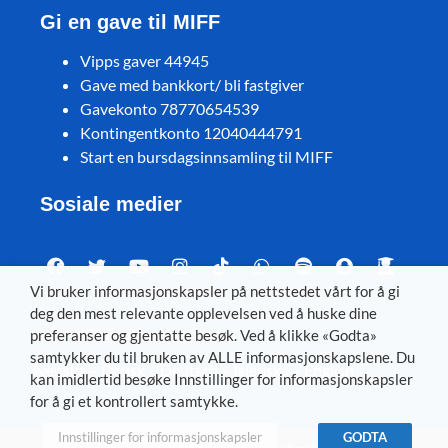
Gi en gave til MIFF
Vipps gaver 44945
Gave med bankkort/ bli fastgiver
Gavekonto 78770654539
Kontingentkonto 12040444791
Start en bursdagsinnsamling til MIFF
Sosiale medier
Vi bruker informasjonskapsler på nettstedet vårt for å gi
deg den mest relevante opplevelsen ved å huske dine
Visit MIFF in other languages
preferanser og gjentatte besøk. Ved å klikke «Godta»
samtykker du til bruken av ALLE informasjonskapslene. Du
Svenska
–
Dansk
–
Deutsch
–
Íslenska
–
English
kan imidlertid besøke Innstillinger for informasjonskapsler
for å gi et kontrollert samtykke.
Innstillinger for informasjonskapsler
GODTA