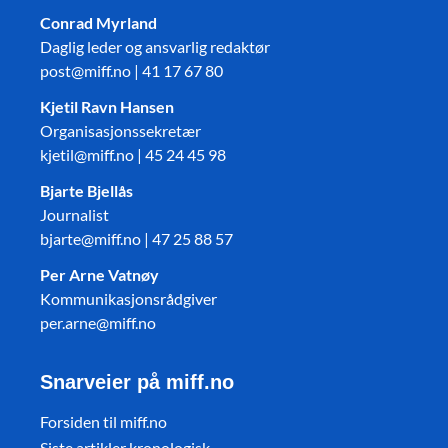
Conrad Myrland
Daglig leder og ansvarlig redaktør
post@miff.no | 41 17 67 80
Kjetil Ravn Hansen
Organisasjonssekretær
kjetil@miff.no | 45 24 45 98
Bjarte Bjellås
Journalist
bjarte@miff.no | 47 25 88 57
Per Arne Vatnøy
Kommunikasjonsrådgiver
per.arne@miff.no
Snarveier på miff.no
Forsiden til miff.no
Siste artikler kronologisk