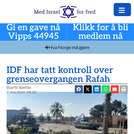
Gi en gave nå
Klikk for å bli
Vipps 44945
medlem nå
Hva Norge må gjøre
IDF har tatt kontroll over
grenseovergangen Rafah
Bjarte Bjellås
7. mai 2024
08:58