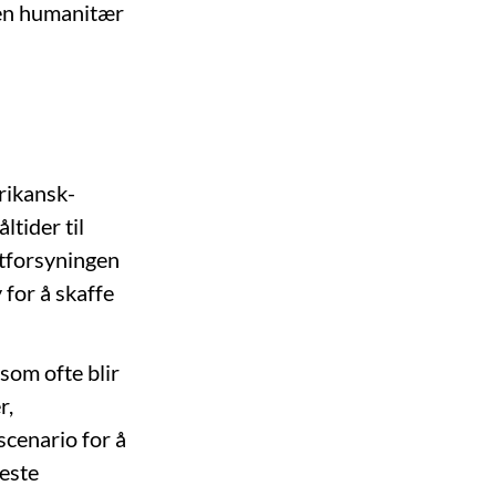
 en humanitær
rikansk-
ltider til
atforsyningen
 for å skaffe
som ofte blir
r,
scenario for å
neste