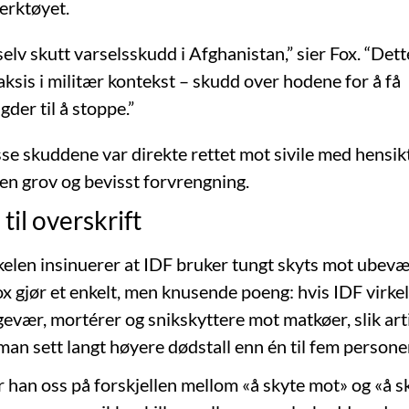
verktøyet.
selv skutt varselsskudd i Afghanistan,” sier Fox. “Dett
aksis i militær kontekst – skudd over hodene for å få
der til å stoppe.”
sse skuddene var direkte rettet mot sivile med hensik
en grov og bevisst forvrengning.
til overskrift
kkelen insinuerer at IDF bruker tungt skyts mot ube
x gjør et enkelt, men knusende poeng: hvis IDF virke
evær, mortérer og snikskyttere mot matkøer, slik art
 man sett langt høyere dødstall enn én til fem person
 han oss på forskjellen mellom «å skyte mot» og «å sk