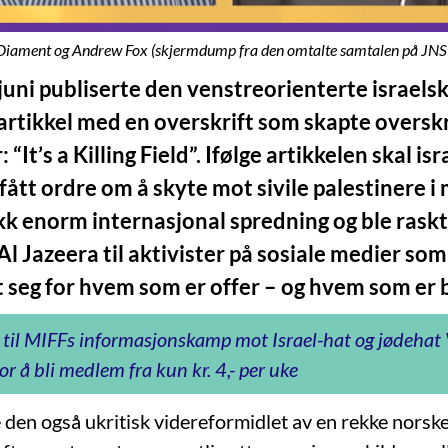
Diament og Andrew Fox (skjermdump fra den omtalte samtalen på JNS
 juni publiserte den venstreorienterte israels
artikkel med en overskrift som skapte overskr
“It’s a Killing Field”. Ifølge artikkelen skal is
fått ordre om å skyte mot sivile palestinere i
kk enorm internasjonal spredning og ble raskt 
l Jazeera til aktivister på sosiale medier som
 seg for hvem som er offer – og hvem som er 
 til MIFFs informasjonskamp mot Israel-hat og jødeha
or å bli medlem fra kun kr. 4,- per uke
 den også ukritisk videreformidlet av en rekke norsk