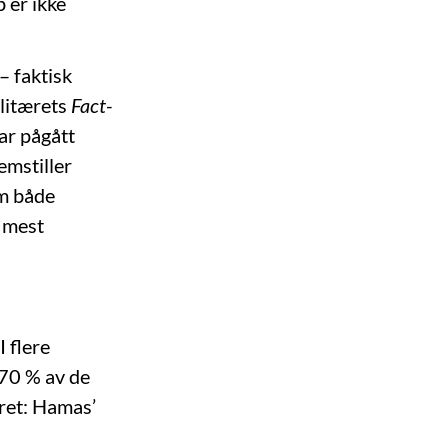
 er ikke
– faktisk
ilitærets
Fact-
har pågått
emstiller
om både
e mest
I flere
 70 % av de
aret: Hamas’