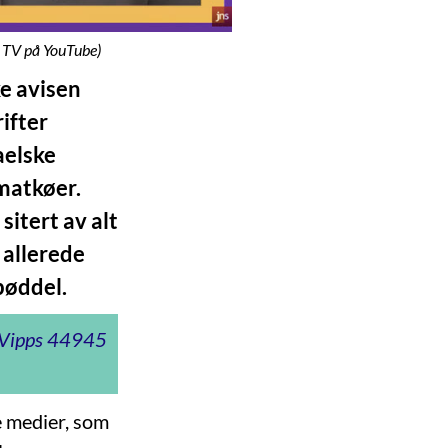
 TV på YouTube)
ke avisen
ifter
raelske
 matkøer.
sitert av alt
 allerede
bøddel.
t Vipps 44945
e medier, som