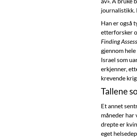
av». Å bruke 
journalistikk.
Han er også ty
etterforsker o
Finding Asse
gjennom hele k
Israel som uan
erkjenner, ett
krevende krig
Tallene s
Et annet sentr
måneder har v
drepte er kvi
eget helsedep