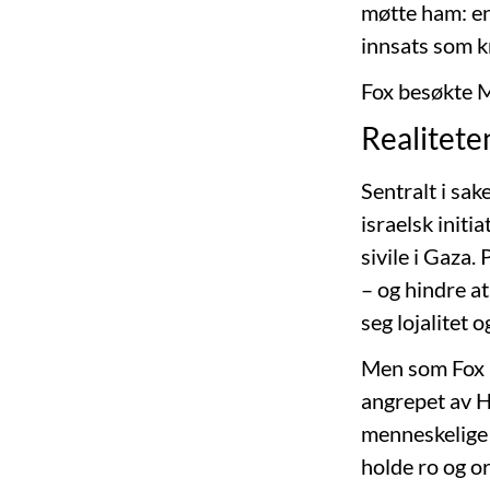
møtte ham: en
innsats som k
Fox besøkte M
Realitet
Sentralt i sa
israelsk initi
sivile i Gaza
– og hindre a
seg lojalitet 
Men som Fox p
angrepet av H
menneskelige 
holde ro og o