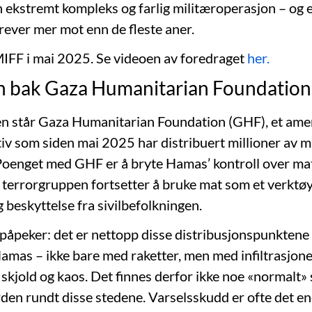
 ekstremt kompleks og farlig militæroperasjon – og
rever mer mot enn de fleste aner.
IFF i mai 2025. Se videoen av foredraget
her.
en bak Gaza Humanitarian Foundation
ken står Gaza Humanitarian Foundation (GHF), et ame
ativ som siden mai 2025 har distribuert millioner av må
. Poenget med GHF er å bryte Hamas’ kontroll over m
t terrorgruppen fortsetter å bruke mat som et verktøy
og beskyttelse fra sivilbefolkningen.
åpeker: det er nettopp disse distribusjonspunktene 
amas – ikke bare med raketter, men med infiltrasjone
skjold og kaos. Det finnes derfor ikke noe «normalt» 
rden rundt disse stedene. Varselsskudd er ofte det e