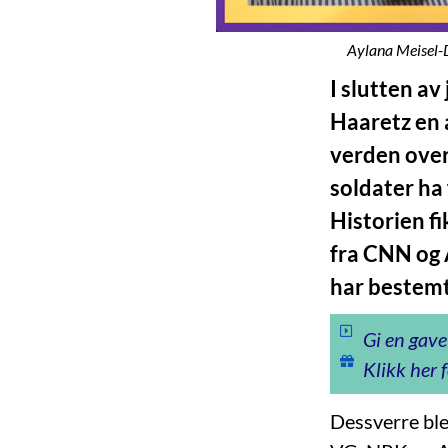
Aylana Meisel-
I slutten av
Haaretz en 
verden over: 
soldater ha 
Historien fi
fra CNN og A
har bestemt
Gi en gave
Klikk her f
Dessverre ble