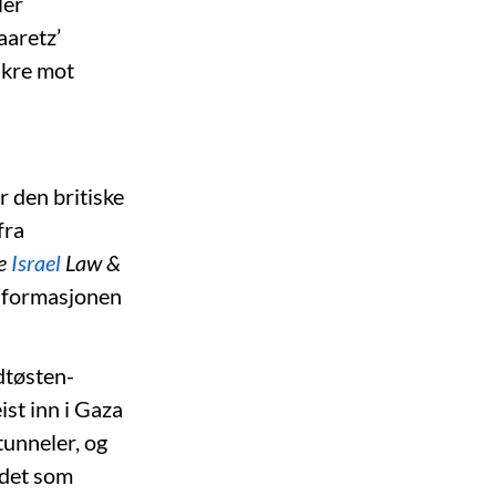
ler
aaretz’
akre mot
r den britiske
fra
e
Israel
Law &
informasjonen
idtøsten-
ist inn i Gaza
unneler, og
 det som