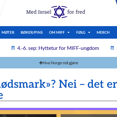
MØTER
BØKER/PINS
OM MIFF
FØLG
MERCH
4.-6. sep: Hyttetur for MIFF-ungdom
Hva Norge må gjøre
dødsmark»? Nei – det er
e