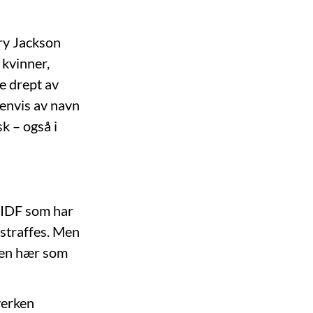
ry Jackson
 kvinner,
e drept av
senvis av navn
sk – også i
i IDF som har
 straffes. Men
t en hær som
verken