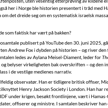
tenposten, uten vesentlig etterprøving av kildene el
gså her i Norge ble historien presentert i tråd med H
m om det dreide seg om en systematisk israelsk mass
de som faktisk har vært på bakken?
deosamtale publisert på YouTube den 30. juni 2025, gå
ten Andrew Fox i dybden på historien – og river den 
mtalen ledes av Aylana Meisel-Diament, leder for
Th
, og belyser virkeligheten bak overskriften – og den 
lass i de vestlige medienes narrativ.
ilfeldig observatør. Han er tidligere britisk offiser, M
tilknyttet Henry Jackson Society i London. Han har re
F under krigen, besøkt frontlinjene, vært i Hamas-t
ater, offiserer og ministre. I samtalen beskriver han