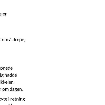
e er
t om å drepe,
væpnede
lig hadde
ikkelen
er om dagen.
yte i retning