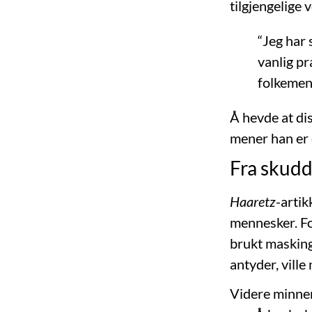
tilgjengelige 
“Jeg har 
vanlig pr
folkemeng
Å hevde at di
mener han er 
Fra skudd 
Haaretz
-arti
mennesker. Fo
brukt masking
antyder, ville
Videre minner