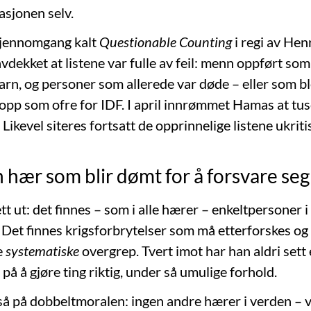
asjonen selv.
gjennomgang kalt
Questionable Counting
i regi av Hen
vdekket at listene var fulle av feil: menn oppført som
rn, og personer som allerede var døde – eller som bl
opp som ofre for IDF. I april innrømmet Hamas at tu
 Likevel siteres fortsatt de opprinnelige listene ukriti
n hær som blir dømt for å forsvare seg
ett ut: det finnes – som i alle hærer – enkeltpersoner 
. Det finnes krigsforbrytelser som må etterforskes og
e
systematiske
overgrep. Tvert imot har han aldri set
 på å gjøre ting riktig, under så umulige forhold.
å på dobbeltmoralen: ingen andre hærer i verden – 