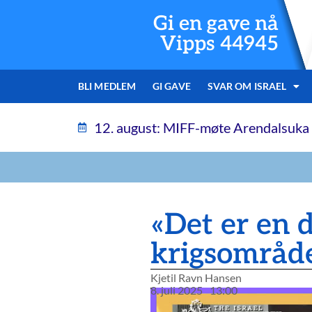
Gi en gave nå
Vipps 44945
BLI MEDLEM
GI GAVE
SVAR OM ISRAEL
12. august: MIFF-møte Arendalsuka
«Det er en 
krigsområd
Kjetil Ravn Hansen
8. juli 2025
13:00