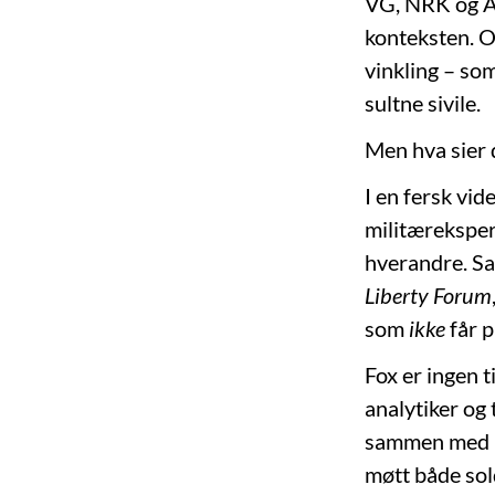
VG, NRK og Af
konteksten. O
vinkling – so
sultne sivile.
Men hva sier 
I en fersk vi
militæreksper
hverandre. Sa
Liberty Forum
som
ikke
får p
Fox er ingen t
analytiker og 
sammen med ID
møtt både sold