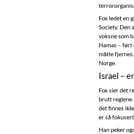
terrororganis
Fox ledet en 
Society. Den a
voksne som ba
Hamas – ført 
måtte fjernes.
Norge.
Israel – e
Fox sier det r
brutt reglene
det finnes ikk
er så fokusert
Han peker ogs