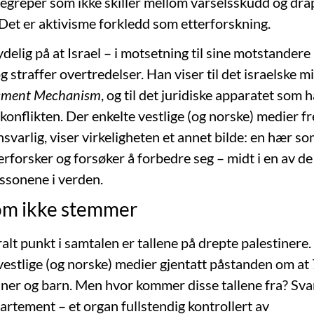
begreper som ikke skiller mellom varselsskudd og drap
 Det er aktivisme forkledd som etterforskning.
delig på at Israel – i motsetning til sine motstandere 
g straffer overtredelser. Han viser til det israelske m
ssment Mechanism
, og til det juridiske apparatet som 
onflikten. Der enkelte vestlige (og norske) medier fr
svarlig, viser virkeligheten et annet bilde: en hær s
erforsker og forsøker å forbedre seg – midt i en av d
ssonene i verden.
om ikke stemmer
alt punkt i samtalen er tallene på drepte palestinere. 
estlige (og norske) medier gjentatt påstanden om at
nner og barn. Men hvor kommer disse tallene fra? Sv
artement – et organ fullstendig kontrollert av