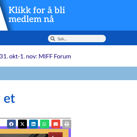
Klikk for å bli
medlem nå
31. okt-1. nov: MIFF Forum
 et