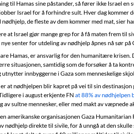
ning til Hamas sine påstander, så fører ikke Israel en s
 jobber Israel for å forhindre sult. Hver dag kommer 
d nødhjelp, de fleste av dem kommer med mat, sier ha
ere at Israel gjør mange grep for å få maten frem til siv
o nye senter for utdeling av nødhjelp åpnes nå sør på
are Hamas, er ansvarlig for den humanitære krisen.
erre situasjonen, samtidig som de forsøker å ta kontr
 utnytter innbyggerne i Gaza som menneskelige skjold
er at nødhjelpen blir kapret på vei til sin destinasjon
Tidligere i august erkjente FN
at 88% av nødhjelpen b
ig av sultne mennesker, eller med makt av væpnede a
 den amerikanske organisasjonen Gaza Humanitarian
v nødhjelp direkte til sivile, for å unngå at den skulle 