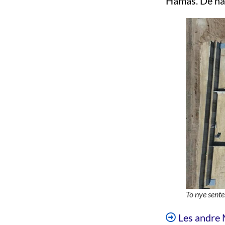
Hamas. De har 
To nye sente
Les andre 