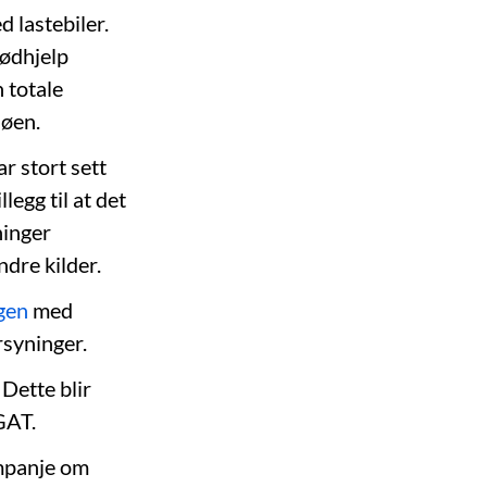
 lastebiler.
nødhjelp
 totale
jøen.
r stort sett
legg til at det
ninger
dre kilder.
gen
med
rsyninger.
Dette blir
GAT.
ampanje om