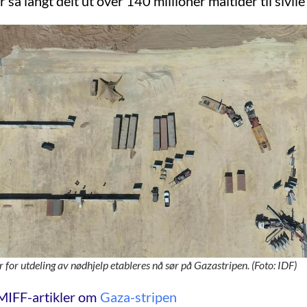
så langt delt ut over 140 millioner måltider til sivile
r for utdeling av nødhjelp etableres nå sør på Gazastripen. (Foto: IDF)
MIFF-artikler om
Gaza-stripen