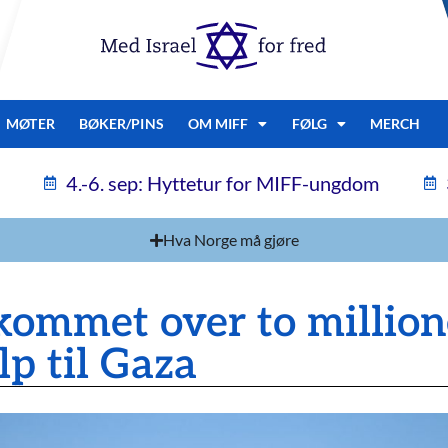
MØTER
BØKER/PINS
OM MIFF
FØLG
MERCH
4.-6. sep: Hyttetur for MIFF-ungdom
Hva Norge må gjøre
kommet over to million
p til Gaza