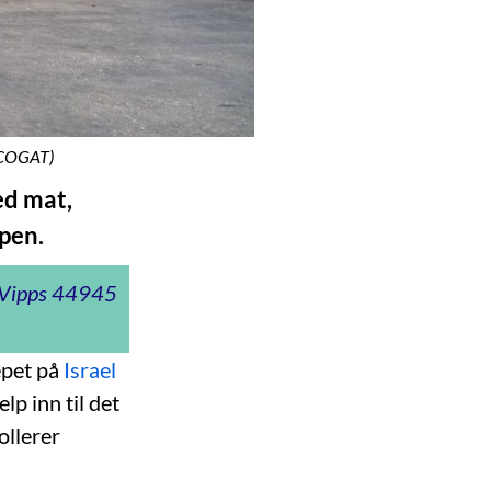
: COGAT)
ed mat,
ipen.
t Vipps 44945
epet på
Israel
p inn til det
ollerer