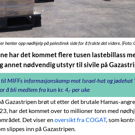
ler henter opp nødhjelp på palestinsk side for å frakte det videre. (Foto
ene har det kommet flere tusen lastebillass m
 annet nødvendig utstyr til sivile på Gazastr
 til MIFFs informasjonskamp mot Israel-hat og jødeha
or å bli medlem fra kun kr. 4,- per uke
på Gazastripen brøt ut etter det brutale Hamas-angr
23, har det kommet over to millioner tonn med nødhjel
området. Det viser en
oversikt fra COGAT
, som kontr
m slippes inn på Gazastripen.