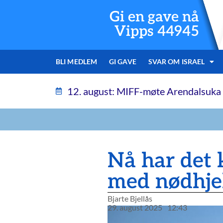
Gi en gave nå
Vipps 44945
BLI MEDLEM
GI GAVE
SVAR OM ISRAEL
12. august: MIFF-møte Arendalsuka
Nå har det 
med nødhjel
Bjarte Bjellås
29. august 2025
12:43