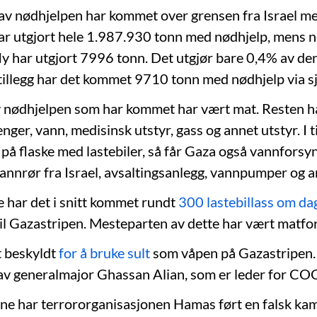
v nødhjelpen har kommet over grensen fra Israel med
har utgjort hele 1.987.930 tonn med nødhjelp, mens 
ly har utgjort 7996 tonn. Det utgjør bare 0,4% av den
 tillegg har det kommet 9710 tonn med nødhjelp via s
 nødhjelpen som har kommet har vært mat. Resten ha
nger, vann, medisinsk utstyr, gass og annet utstyr. I til
å flaske med lastebiler, så får Gaza også vannforsy
annrør fra Israel, avsaltingsanlegg, vannpumper og an
e har det i snitt kommet rundt
300 lastebillass om da
til Gazastripen. Mesteparten av dette har vært matfo
tt beskyldt
for å bruke sult
som våpen på Gazastripen. 
 av generalmajor Ghassan Alian, som er leder for CO
ene har terrororganisasjonen Hamas ført en falsk k