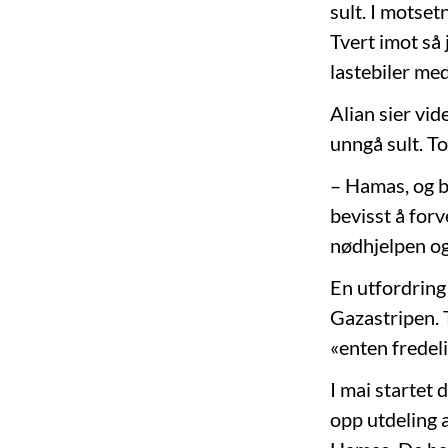
sult. I motset
Tvert imot så
lastebiler me
Alian sier vid
unngå sult. T
– Hamas, og b
bevisst å forv
nødhjelpen og
En utfordring 
Gazastripen. 
«enten fredel
I mai startet
opp utdeling a