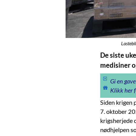
Lastebi
De siste uk
medisiner og
Gi en gave
Klikk her f
Siden krigen 
7. oktober 20
krigsherjede 
nødhjelpen so