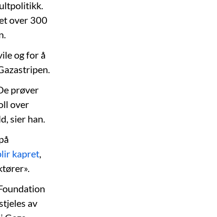
ultpolitikk.
det over 300
n.
ile og for å
 Gazastripen.
 De prøver
oll over
, sier han.
 på
lir kapret
,
ktører».
 Foundation
stjeles av