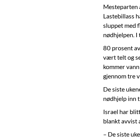
Mesteparten a
Lastebillass 
sluppet med f
nødhjelpen. I
80 prosent av
vært telt og se
kommer vann p
gjennom tre v
De siste uken
nødhjelp inn 
Israel har bli
blankt avvist
– De siste uk