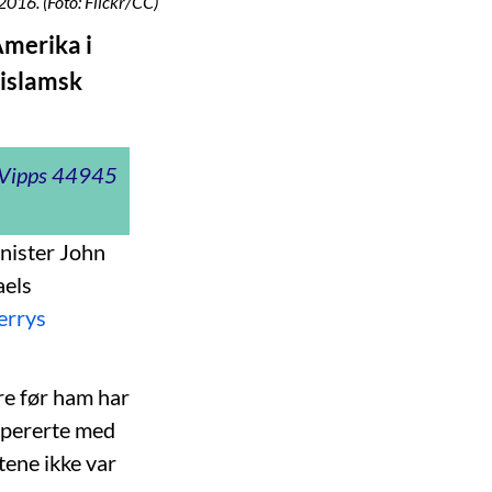
016. (Foto: Flickr/CC)
Amerika i
 islamsk
t Vipps 44945
nister John
aels
errys
re før ham har
 opererte med
tene ikke var