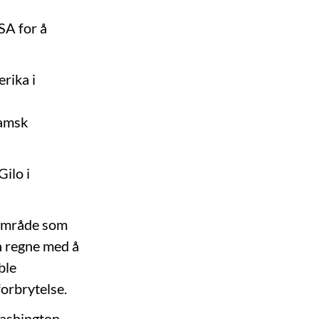
SA for å
erika i
lamsk
Gilo i
 område som
an regne med å
ble
orbrytelse.
Washington