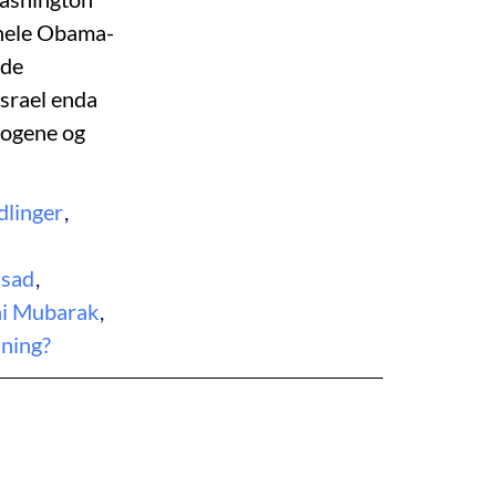
l hele Obama-
nde
srael enda
ologene og
dlinger
,
ssad
,
i Mubarak
,
sning?