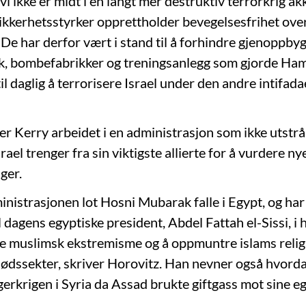
 vi ikke er midt i en langt mer destruktiv terrorkrig ak
 sikkerhetsstyrker opprettholder bevegelsesfrihet ove
De har derfor vært i stand til å forhindre gjenoppby
k, bombefabrikker og treningsanlegg som gjorde Ham
 til daglig å terrorisere Israel under den andre intifad
r Kerry arbeidet i en administrasjon som ikke utstrå
srael trenger fra sin viktigste allierte for å vurdere ny
ger.
istrasjonen lot Hosni Mubarak falle i Egypt, og har 
il dagens egyptiske president, Abdel Fattah el-Sissi, i
e muslimsk ekstremisme og å oppmuntre islams religiø
dssekter, skriver Horovitz. Han nevner også hvord
gerkrigen i Syria da Assad brukte giftgass mot sine e