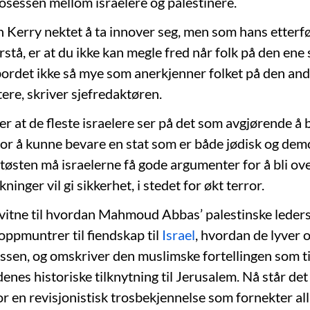
rosessen mellom israelere og palestinere.
erry nektet å ta innover seg, men som hans etterfø
rstå, er at du ikke kan megle fred når folk på den ene
ordet ikke så mye som anerkjenner folket på den and
stere, skriver sjefredaktøren.
 at de fleste israelere ser på det som avgjørende å bl
for å kunne bevare en stat som er både jødisk og dem
dtøsten må israelerne få gode argumenter for å bli ov
ninger vil gi sikkerhet, i stedet for økt terror.
 vitne til hvordan Mahmoud Abbas’ palestinske leder
ppmuntrer til fiendskap til
Israel
, hvordan de lyver 
ssen, og omskriver den muslimske fortellingen som ti
enes historiske tilknytning til Jerusalem. Nå står det
r en revisjonistisk trosbekjennelse som fornekter all