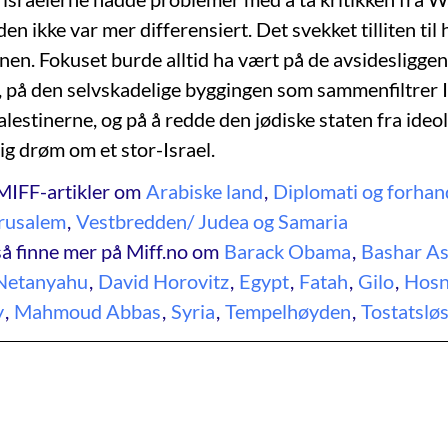
 den ikke var mer differensiert. Det svekket tilliten ti
nen. Fokuset burde alltid ha vært på de avsidesligge
 på den selvskadelige byggingen som sammenfiltrer I
alestinerne, og på å redde den jødiske staten fra ide
ig drøm om et stor-Israel.
MIFF-artikler om
Arabiske land
,
Diplomati og forhan
rusalem
,
Vestbredden/ Judea og Samaria
å finne mer på Miff.no om
Barack Obama
,
Bashar A
Netanyahu
,
David Horovitz
,
Egypt
,
Fatah
,
Gilo
,
Hosn
y
,
Mahmoud Abbas
,
Syria
,
Tempelhøyden
,
Tostatslø