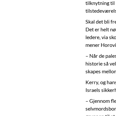
tilknytning ti
tilstedeværels
Skal det bli 
Det er helt nø
ledere, via sk
mener Horovi
– Når de pale
historie så ve
skapes mello
Kerry, og han
Israels sikker
– Gjennom fler
selvmordsbomb