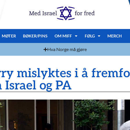
MØTER
BØKER/PINS
OM MIFF
FØLG
MERCH
Hva Norge må gjøre
ry mislyktes i å fremf
 Israel og PA