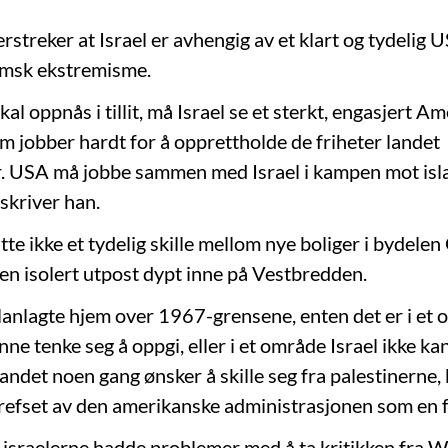
streker at Israel er avhengig av et klart og tydelig U
amsk ekstremisme.
kal oppnås i tillit, må Israel se et sterkt, engasjert Am
m jobber hardt for å opprettholde de friheter landet
r. USA må jobbe sammen med Israel i kampen mot is
skriver han.
te ikke et tydelig skille mellom nye boliger i bydelen 
en isolert utpost dypt inne på Vestbredden.
lanlagte hjem over 1967-grensene, enten det er i et
unne tenke seg å oppgi, eller i et område Israel ikke k
andet noen gang ønsker å skille seg fra palestinerne, 
refset av den amerikanske administrasjonen som en f
av israelerne hadde problemer med å ta kritikken fra 