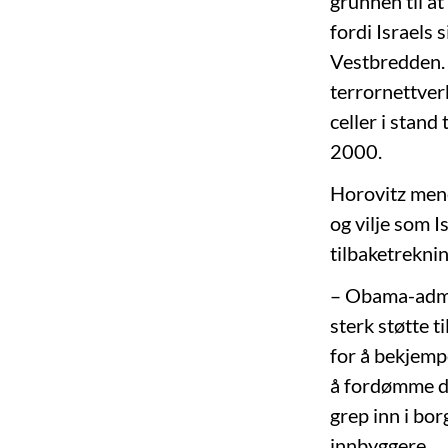
grunnen til at
fordi Israels
Vestbredden. 
terrornettver
celler i stand
2000.
Horovitz mene
og vilje som I
tilbaketreknin
– Obama-admin
sterk støtte t
for å bekjemp
å fordømme dø
grep inn i bor
innbyggere.