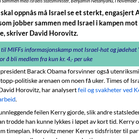
m sammen med Israels statsminister, Benjamin Netanyahu, i november 2
d skal oppnås må Israel se et sterkt, engasjert 
som jobber sammen med Israel i kampen mot
, skriver David Horovitz.
 til MIFFs informasjonskamp mot Israel-hat og jødeha
or å bli medlem fra kun kr. 4,- per uke
resident Barack Obama forsvinner også utenriksmi
 topp-politiske arenaen om noen få uker. Times of Isr
 David Horovitz, har analysert
feil og svakheter ved K
arbeid
.
unnleggende feilen Kerry gjorde, slik andre statslede
han trodde han kunne lykkes i løpet av kort tid. Kerry
am timeplan. Horovitz mener Kerrys tidsfrister til par