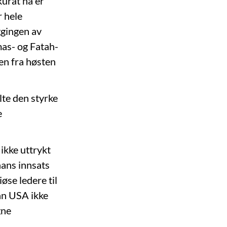
kurat nå er
r hele
ggingen av
as- og Fatah-
aen fra høsten
lte den styrke
e
ikke uttrykt
 hans innsats
se ledere til
an USA ikke
gne