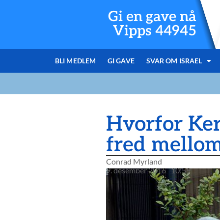
Gi en gave nå
Vipps 44945
BLI MEDLEM
GI GAVE
SVAR OM ISRAEL
Hvorfor Ker
fred mellom
Conrad Myrland
9. desember 2016
10:59