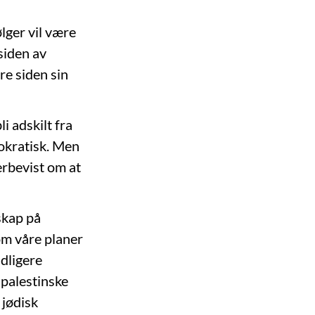
lger vil være
 siden av
re siden sin
i adskilt fra
okratisk. Men
erbevist om at
skap på
om våre planer
dligere
 palestinske
 jødisk