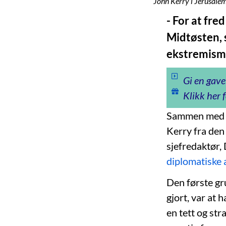
John Kerry i Jerusale
- For at fre
Midtøsten, 
ekstremisme
Gi en gave
Klikk her f
Sammen med p
Kerry fra den
sjefredaktør,
diplomatiske 
Den første gr
gjort, var at 
en tett og str