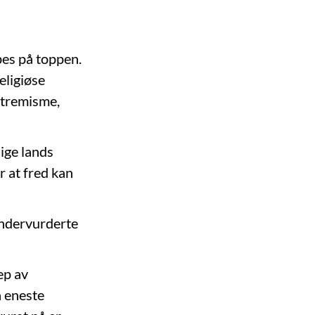
pes på toppen.
eligiøse
kstremisme,
ige lands
r at fred kan
undervurderte
ep av
n eneste