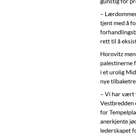
gunstig for p
– Lærdommen K
tjent med å fo
forhandlingsb
rett til å eksi
Horovitz mener
palestinerne 
i et urolig Mi
nye tilbaketrek
– Vi har vært
Vestbredden o
for Tempelpla
anerkjente jød
lederskapet fo