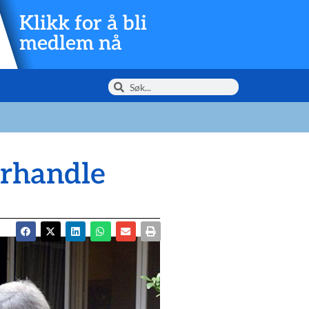
Klikk for å bli
medlem nå
orhandle