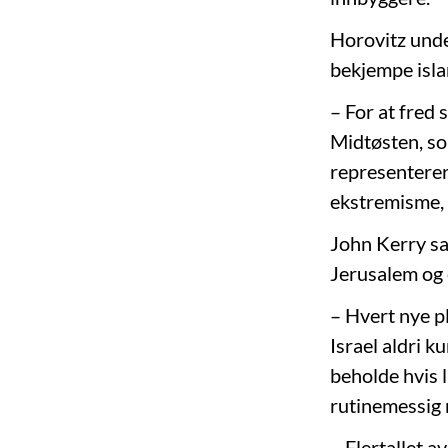
Horovitz under
bekjempe isl
– For at fred s
Midtøsten, so
representere
ekstremisme, 
John Kerry sat
Jerusalem og 
– Hvert nye p
Israel aldri k
beholde hvis l
rutinemessig 
– Flertallet 