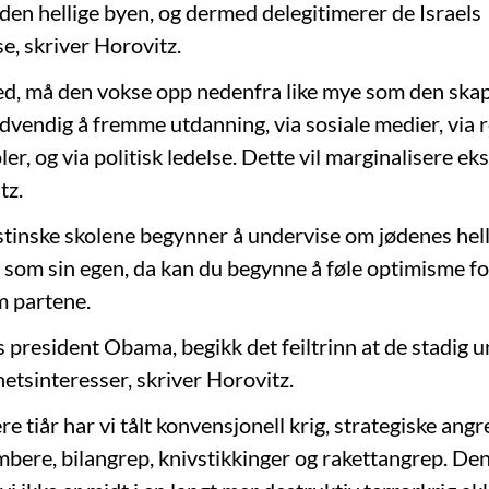
l den hellige byen, og dermed delegitimerer de Israels
e, skriver Horovitz.
fred, må den vokse opp nedenfra like mye som den ska
dvendig å fremme utdanning, via sosiale medier, via r
oler, og via politisk ledelse. Dette vil marginalisere e
tz.
stinske skolene begynner å undervise om jødenes hell
l som sin egen, da kan du begynne å føle optimisme fo
m partene.
s president Obama, begikk det feiltrinn at de stadig 
hetsinteresser, skriver Horovitz.
e tiår har vi tålt konvensjonell krig, strategiske angr
ere, bilangrep, knivstikkinger og rakettangrep. De