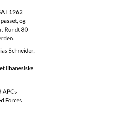
SA i 1962
lpasset, og
er. Rundt 80
erden.
ias Schneider,
et libanesiske
13 APCs
ed Forces