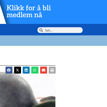
Klikk for å bli
medlem nå