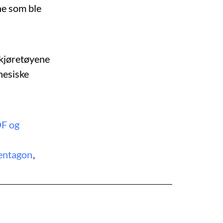
ne som ble
lkjøretøyene
nesiske
DF og
entagon
,