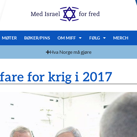
MØTER
BØKER/PINS
OM MIFF
FØLG
MERCH
Hva Norge må gjøre
 fare for krig i 2017