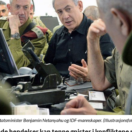
 statsminister Benjamin Netanyahu og IDF-mannskaper. (Illustrasjonsfo
e hendelser kan tenne gnister i konfliktene