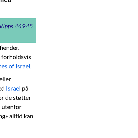
t Vipps 44945
fiender.
7 forholdsvis
es of Israel.
eller
med
Israel
på
or de støtter
 utenfor
g» alltid kan