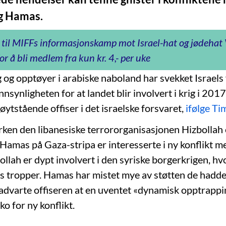
g Hamas.
 til MIFFs informasjonskamp mot Israel-hat og jødeha
or å bli medlem fra kun kr. 4,- per uke
 og opptøyer i arabiske naboland har svekket Israels 
synligheten for at landet blir involvert i krig i 201
 høytstående offiser i det israelske forsvaret,
ifølge Tim
erken den libanesiske terrororganisasjonen Hizbollah 
Hamas på Gaza-stripa er interesserte i ny konflikt 
bollah er dypt involvert i den syriske borgerkrigen, hv
 tropper. Hamas har mistet mye av støtten de hadde
 advarte offiseren at en uventet «dynamisk opptrappin
ko for ny konflikt.