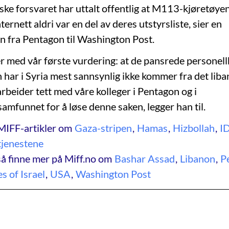
iske forsvaret har uttalt offentlig at M113-kjøretøye
nternett aldri var en del av deres utstyrsliste, sier en
n fra Pentagon til Washington Post.
 med vår første vurdering: at de pansrede personel
 har i Syria mest sannsynlig ikke kommer fra det liba
arbeider tett med våre kolleger i Pentagon og i
amfunnet for å løse denne saken, legger han til.
MIFF-artikler om
Gaza-stripen
,
Hamas
,
Hizbollah
,
I
tjenestene
å finne mer på Miff.no om
Bashar Assad
,
Libanon
,
P
s of Israel
,
USA
,
Washington Post