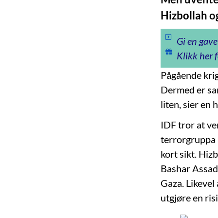
Hizbollah o
Gi en gave
Klikk her f
Pågående krig
Dermed er sann
liten, sier en
IDF tror at v
terrorgruppa 
kort sikt. Hiz
Bashar Assads
Gaza. Likevel
utgjøre en risi