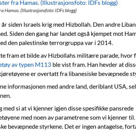
fra Hamas. (Illustrasjonsfoto: IDFs blogg)
i år siden Israels krig med Hizbollah. Den andre Liba
ned. Siden den gang har landet også kjempet mot Hamas
med den palestinske terrorgruppa var i 2014.
te fram et bilde av Hizbollahs militære parade, hvor 
retøy av typen M113
ble vist fram. Han hevder at diss
jøretøyene er overtatt fra libanesiske bevæpnede st
nne informasjonen med andre land, deriblant USA, sel
nen.
og med si at vi kjenner igjen disse spesifikke pansrede
etøyene med noen av parametrene som vi kjenner til. 
iske bevæpnede styrkene. Det er ingen antagelse, fort