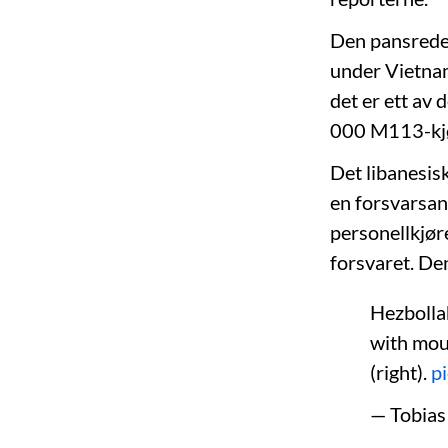
Den pansrede 
under Vietnam-
det er ett av
000 M113-kjør
Det libanesis
en forsvarsan
personellkjør
forsvaret. De
Hezbolla
with mou
(right).
p
— Tobias