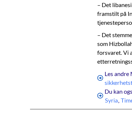
– Det libanes
framstilt på I
tjenesteperso
– Det stemmer
som Hizbollah
forsvaret. Vi 
etterretningss
Les andre 
sikkerhets
Du kan ogs
Syria
,
Time