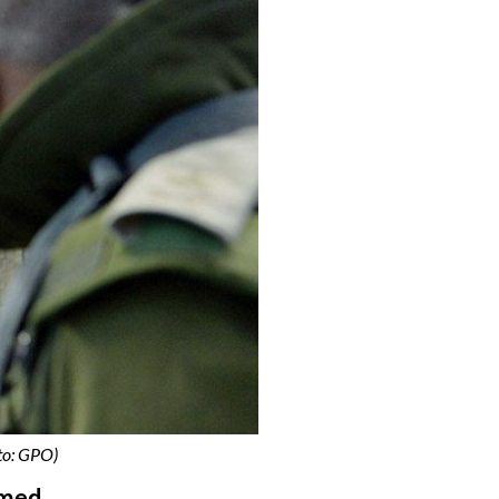
to: GPO)
 med