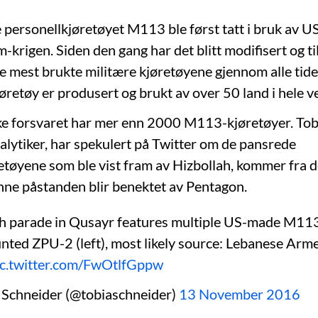
personellkjøretøyet M113 ble først tatt i bruk av U
krigen. Siden den gang har det blitt modifisert og ti
 de mest brukte militære kjøretøyene gjennom alle tid
etøy er produsert og brukt av over 50 land i hele v
ke forsvaret har mer enn 2000 M113-kjøretøyer. Tob
alytiker, har spekulert på Twitter om de pansrede
etøyene som ble vist fram av Hizbollah, kommer fra d
nne påstanden blir benektet av Pentagon.
h parade in Qusayr features multiple US-made M1
nted ZPU-2 (left), most likely source: Lebanese Arm
ic.twitter.com/FwOtlfGppw
 Schneider (@tobiaschneider)
13 November 2016