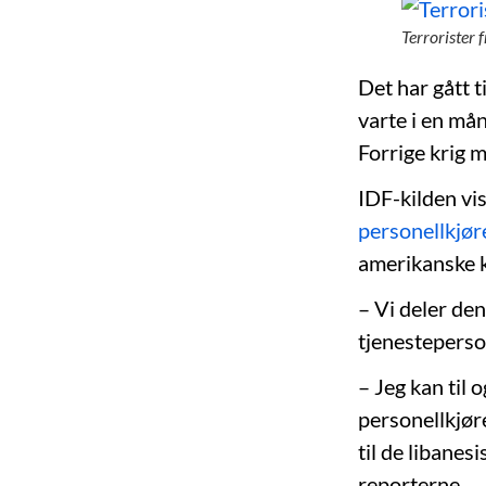
Terrorister 
Det har gått t
varte i en må
Forrige krig 
IDF-kilden vis
personellkjø
amerikanske k
– Vi deler de
tjenesteperso
– Jeg kan til 
personellkjør
til de libanes
reporterne.