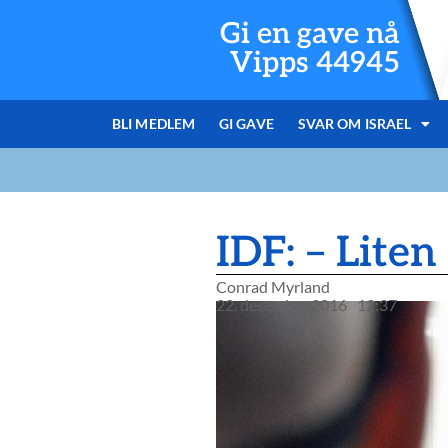
Gi en gave nå
Vipps 44945
BLI MEDLEM
GI GAVE
SVAR OM ISRAEL
IDF: – Liten
Conrad Myrland
22. desember 2016
12:37