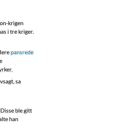
non-krigen
 i tre kriger.
flere
pansrede
e
yrker.
vsagt, sa
Disse ble gitt
alte han