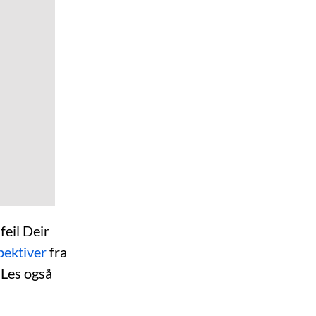
feil Deir
pektiver
fra
 Les også