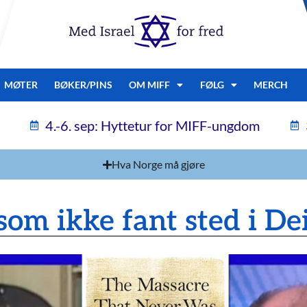
MØTER
BØKER/PINS
OM MIFF
FØLG
MERCH
4.-6. sep: Hyttetur for MIFF-ungdom
Hva Norge må gjøre
om ikke fant sted i Dei