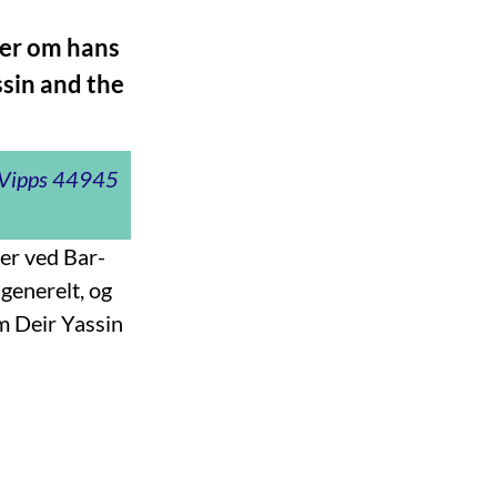
ber om hans
sin and the
t Vipps 44945
ier ved Bar-
generelt, og
m Deir Yassin