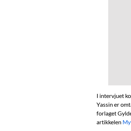
I intervjuet 
Yassin er omt
forlaget Gyld
artikkelen
Myt