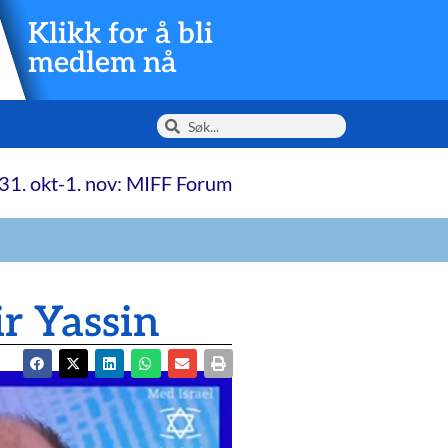
Klikk for å bli
medlem nå
31. okt-1. nov: MIFF Forum
r Yassin