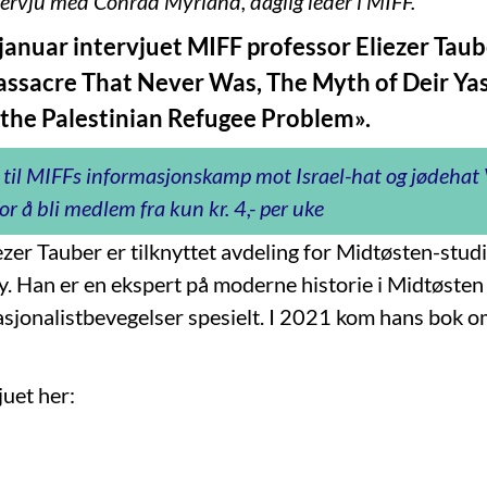
ntervju med Conrad Myrland, daglig leder i MIFF.
januar intervjuet MIFF professor Eliezer Tau
ssacre That Never Was, The Myth of Deir Yas
 the Palestinian Refugee Problem».
 til MIFFs informasjonskamp mot Israel-hat og jødeha
or å bli medlem fra kun kr. 4,- per uke
ezer Tauber er tilknyttet avdeling for Midtøsten-stud
ty. Han er en ekspert på moderne historie i Midtøsten 
asjonalistbevegelser spesielt. I 2021 kom hans bok o
juet her: