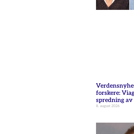
Verdensnyhet 
forskere: Via
spredning av 
8. august 2026