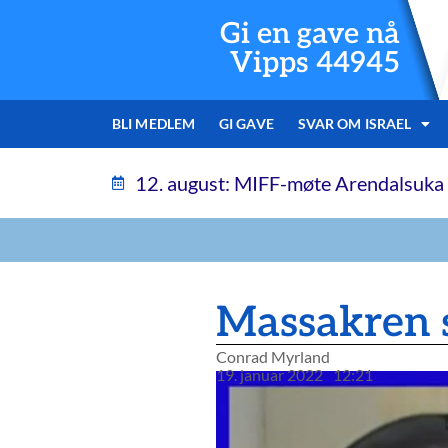
Gi en gave nå
Vipps 44945
BLI MEDLEM
GI GAVE
SVAR OM ISRAEL
12. august: MIFF-møte Arendalsuka
Massakren s
Conrad Myrland
19. januar 2022
12:21