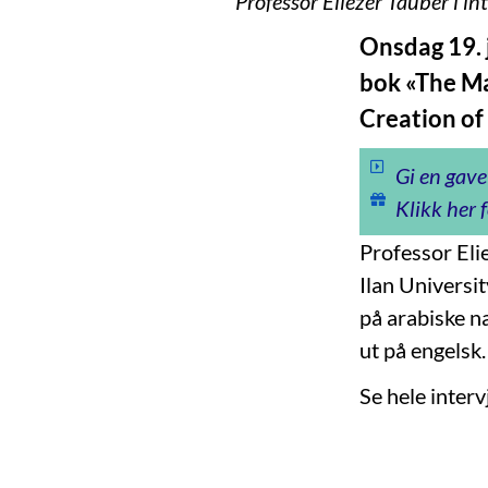
Professor Eliezer Tauber i i
Onsdag 19. 
bok «The Ma
Creation of
Gi en gave
Klikk her f
Professor Eli
Ilan Universi
på arabiske n
ut på engelsk.
Se hele interv