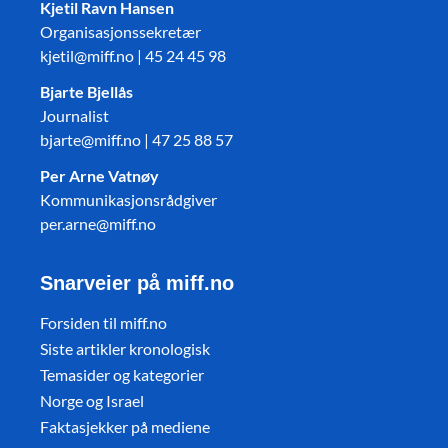
Kjetil Ravn Hansen
Organisasjonssekretær
kjetil@miff.no | 45 24 45 98
Bjarte Bjellås
Journalist
bjarte@miff.no | 47 25 88 57
Per Arne Vatnøy
Kommunikasjonsrådgiver
per.arne@miff.no
Snarveier på miff.no
Forsiden til miff.no
Siste artikler kronologisk
Temasider og kategorier
Norge og Israel
Faktasjekker på mediene