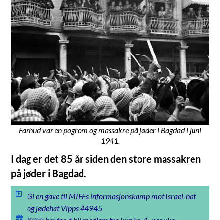
Farhud var en pogrom og massakre på jøder i Bagdad i juni
1941.
I dag er det 85 år siden den store massakren
på jøder i Bagdad.
Gi en gave til MIFFs informasjonskamp mot Israel-hat
og jødehat Vipps 44945
Klikk her for å bli medlem fra kun kr. 4,- per uke