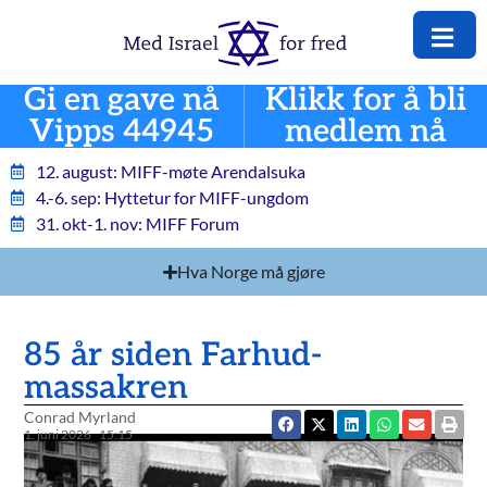
Gi en gave nå
Klikk for å bli
Vipps 44945
medlem nå
12. august: MIFF-møte Arendalsuka
4.-6. sep: Hyttetur for MIFF-ungdom
31. okt-1. nov: MIFF Forum
Hva Norge må gjøre
85 år siden Farhud-
massakren
Conrad Myrland
1. juni 2026
15:15