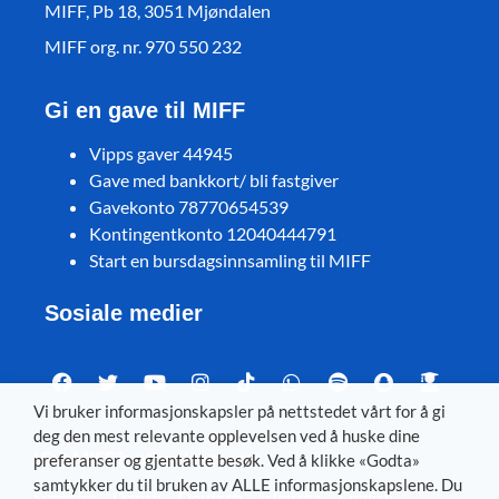
MIFF, Pb 18, 3051 Mjøndalen
MIFF org. nr. 970 550 232
Gi en gave til MIFF
Vipps gaver 44945
Gave med bankkort/ bli fastgiver
Gavekonto 78770654539
Kontingentkonto 12040444791
Start en bursdagsinnsamling til MIFF
Sosiale medier
Vi bruker informasjonskapsler på nettstedet vårt for å gi
deg den mest relevante opplevelsen ved å huske dine
Visit MIFF in other languages
preferanser og gjentatte besøk. Ved å klikke «Godta»
samtykker du til bruken av ALLE informasjonskapslene. Du
Svenska
–
Dansk
–
Deutsch
–
Íslenska
–
English