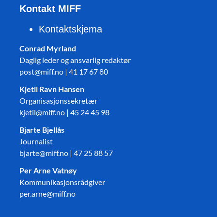
Kontakt MIFF
Kontaktskjema
Conrad Myrland
Daglig leder og ansvarlig redaktør
post@miff.no | 41 17 67 80
Kjetil Ravn Hansen
Organisasjonssekretær
kjetil@miff.no | 45 24 45 98
Bjarte Bjellås
Journalist
bjarte@miff.no | 47 25 88 57
Per Arne Vatnøy
Kommunikasjonsrådgiver
per.arne@miff.no