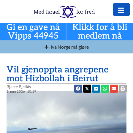
Gi en gave nå
Klikk for å bli
Vipps 44945
medlem nå
Hva Norge må gjøre
Vil gjenoppta angrepene
mot Hizbollah i Beirut
Bjarte Bjellås
1. juni 2026
10:19