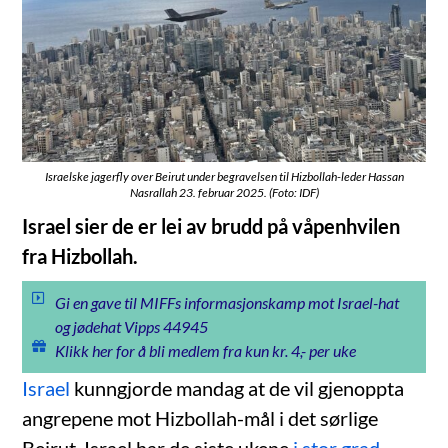
Israelske jagerfly over Beirut under begravelsen til Hizbollah-leder Hassan
Nasrallah 23. februar 2025. (Foto: IDF)
Israel sier de er lei av brudd på våpenhvilen
fra Hizbollah.
Gi en gave til MIFFs informasjonskamp mot Israel-hat
og jødehat Vipps 44945
Klikk her for å bli medlem fra kun kr. 4,- per uke
Israel
kunngjorde mandag at de vil gjenoppta
angrepene mot Hizbollah-mål i det sørlige
Beirut. Israel har de siste ukene
i stor grad