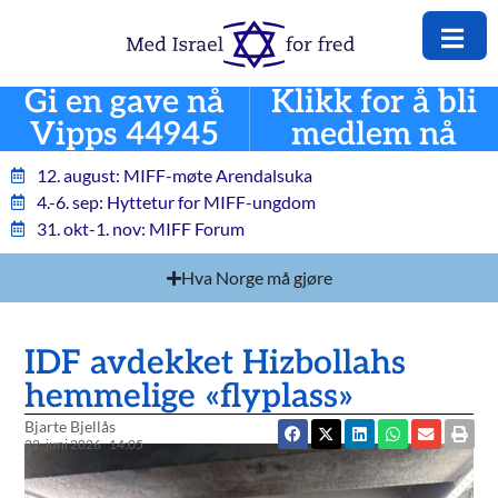
Gi en gave nå
Klikk for å bli
Vipps 44945
medlem nå
12. august: MIFF-møte Arendalsuka
4.-6. sep: Hyttetur for MIFF-ungdom
31. okt-1. nov: MIFF Forum
Hva Norge må gjøre
IDF avdekket Hizbollahs
hemmelige «flyplass»
Bjarte Bjellås
22. juni 2026
14:05