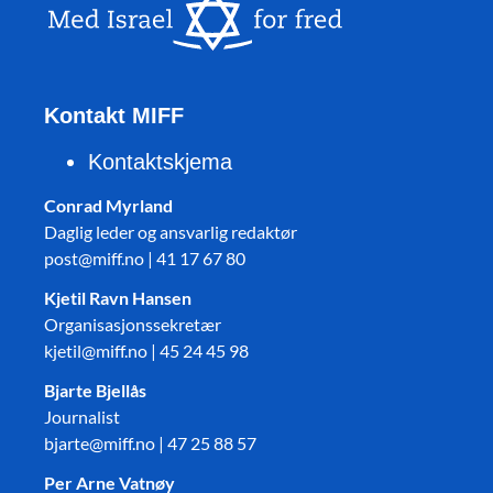
Kontakt MIFF
Kontaktskjema
Conrad Myrland
Daglig leder og ansvarlig redaktør
post@miff.no | 41 17 67 80
Kjetil Ravn Hansen
Organisasjonssekretær
kjetil@miff.no | 45 24 45 98
Bjarte Bjellås
Journalist
bjarte@miff.no | 47 25 88 57
Per Arne Vatnøy