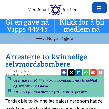
Gi en gave nå
Klikk for å bli
Vipps 44945
medlem nå
Hva Norge må gjøre
Arresterte to kvinnelige
selvmordsbombere
Conrad Myrland
14. juni 2002
20:36
Gi en gave til MIFFs informasjonskamp mot Israel-hat
og jødehat Vipps 44945
Klikk her for å bli medlem fra kun kr. 4,- per uke
Tordag ble to kvinnelige palestinere som hadde
meldt seg som fremtidige selvmordsbombere