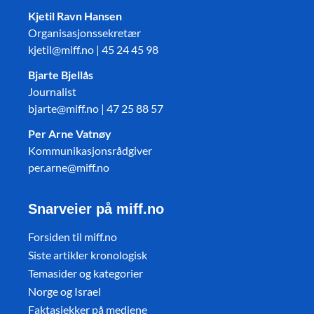
Kjetil Ravn Hansen
Organisasjonssekretær
kjetil@miff.no | 45 24 45 98
Bjarte Bjellås
Journalist
bjarte@miff.no | 47 25 88 57
Per Arne Vatnøy
Kommunikasjonsrådgiver
per.arne@miff.no
Snarveier på miff.no
Forsiden til miff.no
Siste artikler kronologisk
Temasider og kategorier
Norge og Israel
Faktasjekker på mediene