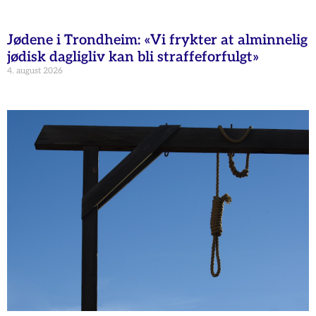
Jødene i Trondheim: «Vi frykter at alminnelig
jødisk dagligliv kan bli straffeforfulgt»
4. august 2026