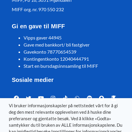
MIFF org. nr. 970 550 232
Gi en gave til MIFF
Vipps gaver 44945
Gave med bankkort/ bli fastgiver
Gavekonto 78770654539
Kontingentkonto 12040444791
Start en bursdagsinnsamling til MIFF
Sosiale medier
Vi bruker informasjonskapsler på nettstedet vårt for å gi
deg den mest relevante opplevelsen ved å huske dine
Visit MIFF in other languages
preferanser og gjentatte besøk. Ved å klikke «Godta»
samtykker du til bruken av ALLE informasjonskapslene. Du
Svenska
–
Dansk
–
Deutsch
–
Íslenska
–
English
kan imidlertid besøke Innstillinger for informasjonskapsler