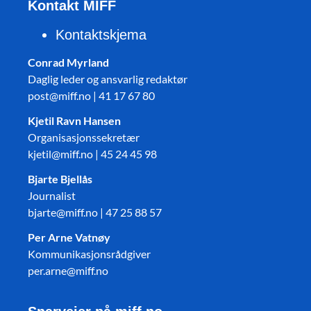
Kontakt MIFF
Kontaktskjema
Conrad Myrland
Daglig leder og ansvarlig redaktør
post@miff.no | 41 17 67 80
Kjetil Ravn Hansen
Organisasjonssekretær
kjetil@miff.no | 45 24 45 98
Bjarte Bjellås
Journalist
bjarte@miff.no | 47 25 88 57
Per Arne Vatnøy
Kommunikasjonsrådgiver
per.arne@miff.no