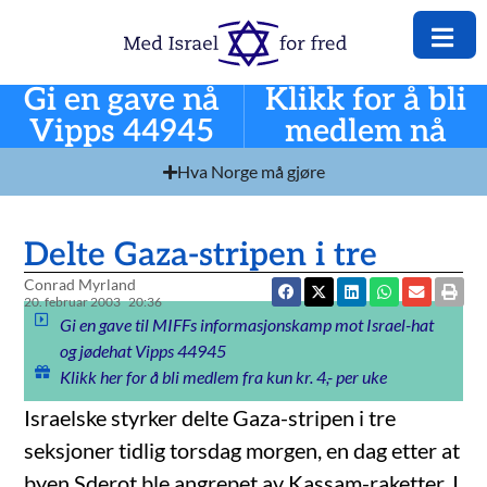
Gi en gave nå
Klikk for å bli
Vipps 44945
medlem nå
Hva Norge må gjøre
Delte Gaza-stripen i tre
Conrad Myrland
20. februar 2003
20:36
Gi en gave til MIFFs informasjonskamp mot Israel-hat
og jødehat Vipps 44945
Klikk her for å bli medlem fra kun kr. 4,- per uke
Israelske styrker delte Gaza-stripen i tre
seksjoner tidlig torsdag morgen, en dag etter at
byen Sderot ble angrepet av Kassam-raketter. I