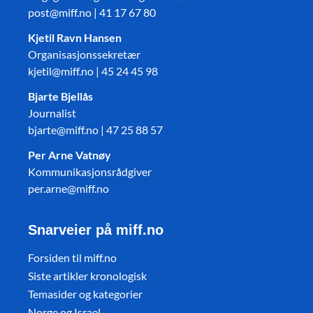
post@miff.no | 41 17 67 80
Kjetil Ravn Hansen
Organisasjonssekretær
kjetil@miff.no | 45 24 45 98
Bjarte Bjellås
Journalist
bjarte@miff.no | 47 25 88 57
Per Arne Vatnøy
Kommunikasjonsrådgiver
per.arne@miff.no
Snarveier på miff.no
Forsiden til miff.no
Siste artikler kronologisk
Temasider og kategorier
Norge og Israel