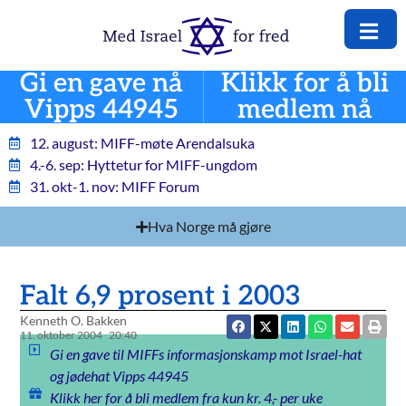
Gi en gave nå
Klikk for å bli
Vipps 44945
medlem nå
12. august: MIFF-møte Arendalsuka
4.-6. sep: Hyttetur for MIFF-ungdom
31. okt-1. nov: MIFF Forum
Hva Norge må gjøre
Falt 6,9 prosent i 2003
Kenneth O. Bakken
11. oktober 2004
20:40
Gi en gave til MIFFs informasjonskamp mot Israel-hat
og jødehat Vipps 44945
Klikk her for å bli medlem fra kun kr. 4,- per uke