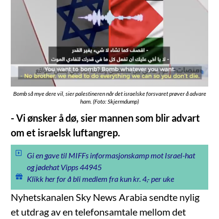
Bomb så mye dere vil, sier palestineren når det israelske forsvaret prøver å advare
ham. (Foto: Skjermdump)
- Vi ønsker å dø, sier mannen som blir advart
om et israelsk luftangrep.
Gi en gave til MIFFs informasjonskamp mot Israel-hat
og jødehat Vipps 44945
Klikk her for å bli medlem fra kun kr. 4,- per uke
Nyhetskanalen Sky News Arabia sendte nylig
et utdrag av en telefonsamtale mellom det