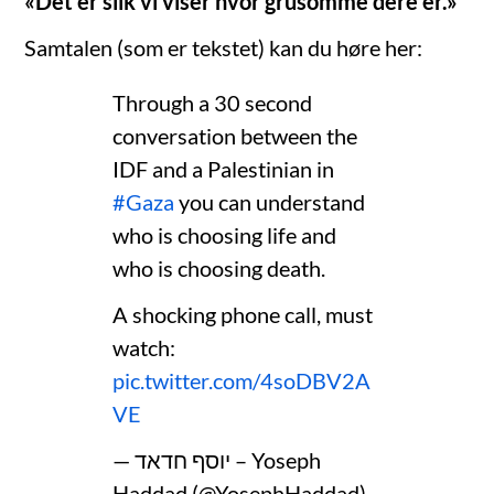
«Det er slik vi viser hvor grusomme dere er.»
Samtalen (som er tekstet) kan du høre her:
Through a 30 second
conversation between the
IDF and a Palestinian in
#Gaza
you can understand
who is choosing life and
who is choosing death.
A shocking phone call, must
watch:
pic.twitter.com/4soDBV2A
VE
— יוסף חדאד – Yoseph
Haddad (@YosephHaddad)