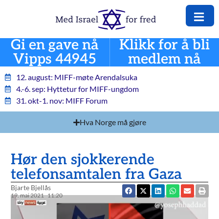
Gi en gave nå
Klikk for å bli
Vipps 44945
medlem nå
12. august: MIFF-møte Arendalsuka
4.-6. sep: Hyttetur for MIFF-ungdom
31. okt-1. nov: MIFF Forum
Hva Norge må gjøre
Hør den sjokkerende
telefonsamtalen fra Gaza
Bjarte Bjellås
19. mai 2021
11:20