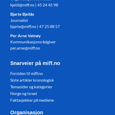
kjetil@miff.no | 45 24 45 98
Bjarte Bjellås
Journalist
bjarte@miff.no | 47 25 88 57
Per Arne Vatnøy
Kommunikasjonsrådgiver
per.arne@miff.no
Snarveier på miff.no
Forsiden til miff.no
Siste artikler kronologisk
Temasider og kategorier
Norge og Israel
Faktasjekker på mediene
Organisasjon