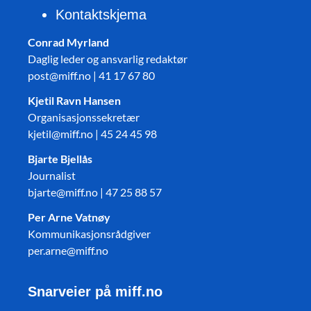
Kontaktskjema
Conrad Myrland
Daglig leder og ansvarlig redaktør
post@miff.no | 41 17 67 80
Kjetil Ravn Hansen
Organisasjonssekretær
kjetil@miff.no | 45 24 45 98
Bjarte Bjellås
Journalist
bjarte@miff.no | 47 25 88 57
Per Arne Vatnøy
Kommunikasjonsrådgiver
per.arne@miff.no
Snarveier på miff.no