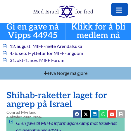
Gi en gave nå
Klikk for å bli
Vipps 44945
medlem nå
12. august: MIFF-møte Arendalsuka
4.-6. sep: Hyttetur for MIFF-ungdom
31. okt-1. nov: MIFF Forum
Hva Norge må gjøre
Shihab-raketter laget for
angrep på Israel
Conrad Myrland
4. oktober 2002
20:36
Gi en gave til MIFFs informasjonskamp mot Israel-hat
og jødehat Vipps 44945