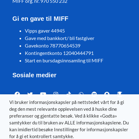
MIFF org. nr. 970 550 232
Gi en gave til MIFF
Vipps gaver 44945
Gave med bankkort/ bli fastgiver
Gavekonto 78770654539
Kontingentkonto 12040444791
Start en bursdagsinnsamling til MIFF
Sosiale medier
Vi bruker informasjonskapsler på nettstedet vårt for å gi
deg den mest relevante opplevelsen ved å huske dine
Visit MIFF in other languages
preferanser og gjentatte besøk. Ved å klikke «Godta»
samtykker du til bruken av ALLE informasjonskapslene. Du
Svenska
–
Dansk
–
Deutsch
–
Íslenska
–
English
kan imidlertid besøke Innstillinger for informasjonskapsler
for å gi et kontrollert samtykke.