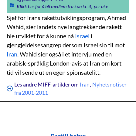
Klikk her for å bli medlem fra kun kr. 4,- per uke
Sjef for Irans rakettutviklingsprogram, Ahmed
Wahid, sier landets nye langtrekkende rakett
ble utviklet for å kunne nå
Israel
i
gjengjeldelsesangrep dersom Israel slo til mot
Iran
. Wahid sier også i et intervju med en
arabisk-språklig London-avis at Iran om kort
tid vil sende ut en egen spionsatelitt.
Les andre MIFF-artikler om
Iran
,
Nyhetsnotiser
fra 2001-2011