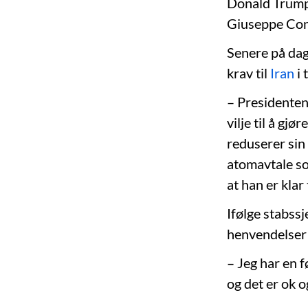
Donald Trump 
Giuseppe Con
Senere på dag
krav til
Iran
i 
– Presidenten
vilje til å gj
reduserer sin 
atomavtale so
at han er klar
Ifølge stabssj
henvendelser
– Jeg har en f
og det er ok 