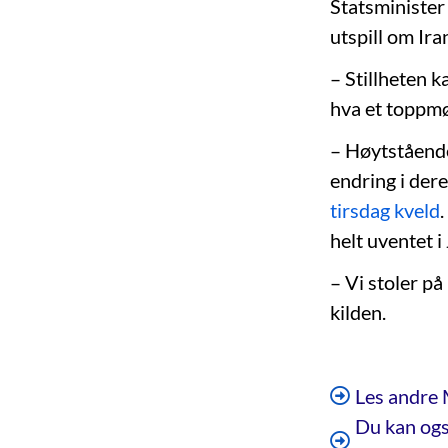
Statsminister
utspill om Ir
– Stillheten ka
hva et toppmø
– Høytståend
endring i dere
tirsdag kveld
helt uventet i
– Vi stoler på
kilden.
Les andre 
Du kan ogs