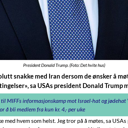
President Donald Trump. (Foto: Det hvite hus)
bsolutt snakke med Iran dersom de ønsker å mø
ingelser», sa USAs president Donald Trump 
 til MIFFs informasjonskamp mot Israel-hat og jødeha
or å bli medlem fra kun kr. 4,- per uke
kke med hvem som helst. Jeg tror på å møtes, sa USAs