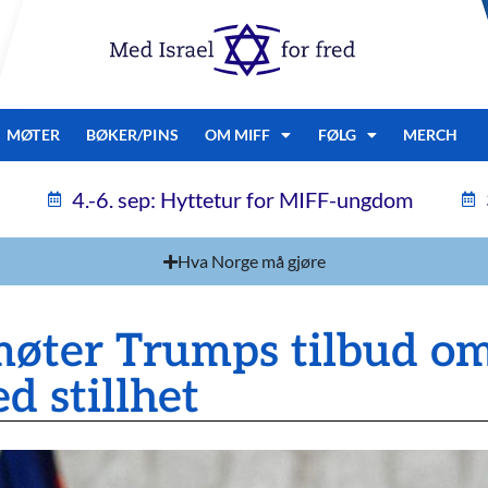
MØTER
BØKER/PINS
OM MIFF
FØLG
MERCH
4.-6. sep: Hyttetur for MIFF-ungdom
Hva Norge må gjøre
øter Trumps tilbud om
d stillhet