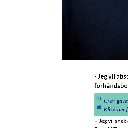
- Jeg vil a
forhåndsbet
Gi en gave
Klikk her f
– Jeg vil sna