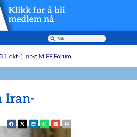
Klikk for å bli
medlem nå
31. okt-1. nov: MIFF Forum
 Iran-