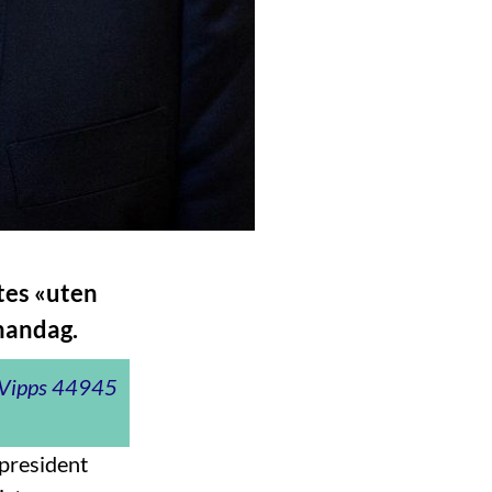
tes «uten
mandag.
t Vipps 44945
 president