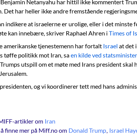
 Benjamin Netanyahu har hittil ikke kommentert Trum
an. Det har heller ikke andre fremstående regjerings
n indikere at israelerne er urolige, eller i det minste f
te kan innebære, skriver Raphael Ahren i
Times of I
e amerikanske tjenestemenn har fortalt
Israel
at det 
s tøffe politikk mot Iran, sa
en kilde ved statsministe
. Trumps utspill om et møte med Irans president skal
 Jerusalem.
 presidenten, og vi koordinerer tett med hans adminis
MIFF-artikler om
Iran
å finne mer på Miff.no om
Donald Trump
,
Israel Ha