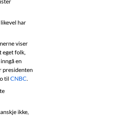
ister
likevel har
anerne viser
 eget folk,
å inngå en
r presidenten
o til
CNBC
.
te
anskje ikke,