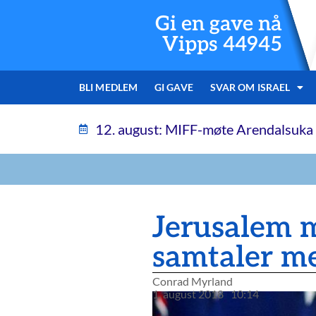
Gi en gave nå
Vipps 44945
BLI MEDLEM
GI GAVE
SVAR OM ISRAEL
12. august: MIFF-møte Arendalsuka
Jerusalem m
samtaler me
Conrad Myrland
1. august 2018
10:14