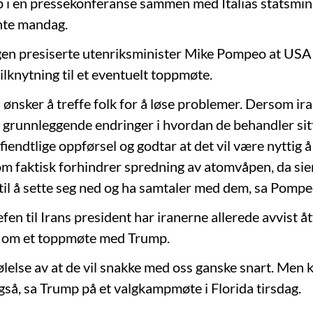
i en pressekonferanse sammen med Italias statsmin
te mandag.
en presiserte utenriksminister Mike Pompeo at USA 
tilknytning til et eventuelt toppmøte.
 ønsker å treffe folk for å løse problemer. Dersom ir
øre grunnleggende endringer i hvordan de behandler sitt
fiendtlige oppførsel og godtar at det vil være nyttig 
m faktisk forhindrer spredning av atomvåpen, da sie
 til å sette seg ned og ha samtaler med dem, sa Pompe
efen til Irans president har iranerne allerede avvist åt
 om et toppmøte med Trump.
ølelse av at de vil snakke med oss ganske snart. Men k
også, sa Trump på et valgkampmøte i Florida tirsdag.