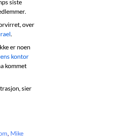
ps siste
medlemmer.
orvirret, over
srael
.
ikke er noen
rens kontor
 ha kommet
trasjon, sier
yom
,
Mike