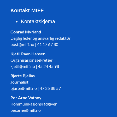
Kontakt MIFF
Kontaktskjema
Conrad Myrland
Daglig leder og ansvarlig redaktør
post@miff.no | 41 17 67 80
Kjetil Ravn Hansen
Organisasjonssekretær
kjetil@miff.no | 45 24 45 98
Bjarte Bjellås
Journalist
bjarte@miff.no | 47 25 88 57
Per Arne Vatnøy
Kommunikasjonsrådgiver
per.arne@miff.no