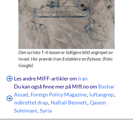
Den syriske T-4-basen er tidligere blitt angrepet av
Israel. Her prøvde Iran å etablere en flybase. (Foto:
Google)
Les andre MIFF-artikler om
Iran
Du kan også finne mer på Miff.no om
Bashar
Assad
,
Foreign Policy Magazine
,
luftangrep
,
målrettet drap
,
Naftali Bennett
,
Qasem
Soleimani
,
Syria