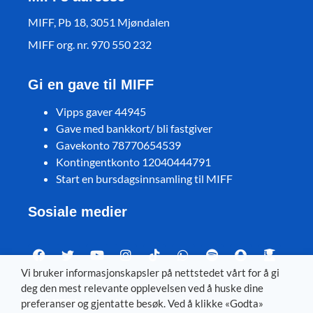
MIFF, Pb 18, 3051 Mjøndalen
MIFF org. nr. 970 550 232
Gi en gave til MIFF
Vipps gaver 44945
Gave med bankkort/ bli fastgiver
Gavekonto 78770654539
Kontingentkonto 12040444791
Start en bursdagsinnsamling til MIFF
Sosiale medier
Vi bruker informasjonskapsler på nettstedet vårt for å gi
deg den mest relevante opplevelsen ved å huske dine
Visit MIFF in other languages
preferanser og gjentatte besøk. Ved å klikke «Godta»