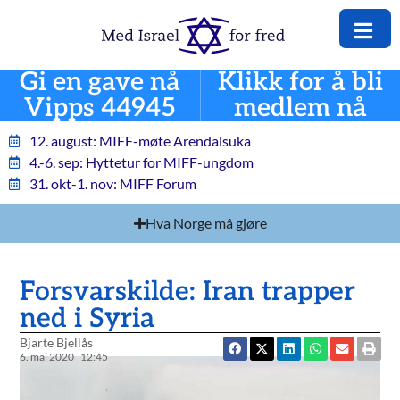
Gi en gave nå
Klikk for å bli
Vipps 44945
medlem nå
12. august: MIFF-møte Arendalsuka
4.-6. sep: Hyttetur for MIFF-ungdom
31. okt-1. nov: MIFF Forum
Hva Norge må gjøre
Forsvarskilde: Iran trapper
ned i Syria
Bjarte Bjellås
6. mai 2020
12:45