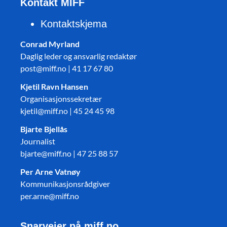
Kontakt MIFF
Kontaktskjema
Conrad Myrland
Daglig leder og ansvarlig redaktør
post@miff.no | 41 17 67 80
Kjetil Ravn Hansen
Organisasjonssekretær
kjetil@miff.no | 45 24 45 98
Bjarte Bjellås
Journalist
bjarte@miff.no | 47 25 88 57
Per Arne Vatnøy
Kommunikasjonsrådgiver
per.arne@miff.no
Snarveier på miff.no