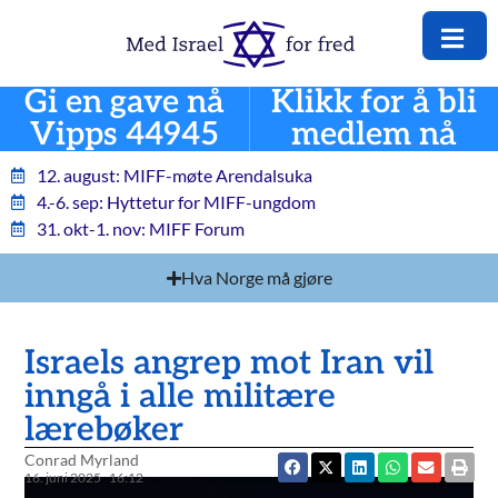
Gi en gave nå
Klikk for å bli
Vipps 44945
medlem nå
12. august: MIFF-møte Arendalsuka
4.-6. sep: Hyttetur for MIFF-ungdom
31. okt-1. nov: MIFF Forum
Hva Norge må gjøre
Israels angrep mot Iran vil
inngå i alle militære
lærebøker
Conrad Myrland
16. juni 2025
16:12