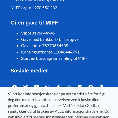
MIFF org. nr. 970 550 232
Gi en gave til MIFF
Vipps gaver 44945
Gave med bankkort/ bli fastgiver
Gavekonto 78770654539
Kontingentkonto 12040444791
Start en bursdagsinnsamling til MIFF
Sosiale medier
Vi bruker informasjonskapsler på nettstedet vårt for å gi
deg den mest relevante opplevelsen ved å huske dine
Visit MIFF in other languages
preferanser og gjentatte besøk. Ved å klikke «Godta»
samtykker du til bruken av ALLE informasjonskapslene. Du
Svenska
–
Dansk
–
Deutsch
–
Íslenska
–
English
kan imidlertid besøke Innstillinger for informasjonskapsler