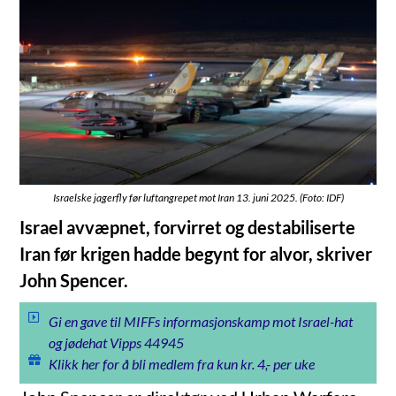
Israelske jagerfly før luftangrepet mot Iran 13. juni 2025. (Foto: IDF)
Israel avvæpnet, forvirret og destabiliserte
Iran før krigen hadde begynt for alvor, skriver
John Spencer.
Gi en gave til MIFFs informasjonskamp mot Israel-hat
og jødehat Vipps 44945
Klikk her for å bli medlem fra kun kr. 4,- per uke