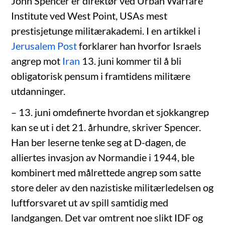
John Spencer er direktør ved Urban Warfare
Institute ved West Point, USAs mest
prestisjetunge militærakademi. I en artikkel i
Jerusalem Post
forklarer han hvorfor Israels
angrep mot
Iran
13. juni kommer til å bli
obligatorisk pensum i framtidens militære
utdanninger.
– 13. juni omdefinerte hvordan et sjokkangrep
kan se ut i det 21. århundre, skriver Spencer.
Han ber leserne tenke seg at D-dagen, de
alliertes invasjon av Normandie i 1944, ble
kombinert med målrettede angrep som satte
store deler av den nazistiske militærledelsen og
luftforsvaret ut av spill samtidig med
landgangen. Det var omtrent noe slikt IDF og