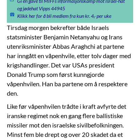
Gi en gave til MIFFs informasjonskamp mot Israel-hat
og jødehat Vipps 44945
Klikk her for å bli medlem fra kun kr. 4,- per uke
Tirsdag morgen bekrefter både Israels
statsminister Benjamin Netanyahu og Irans
utenriksminister Abbas Araghchi at partene
har inngått en våpenhvile, etter tolv dager med
krigshandlinger. Det var USAs president
Donald Trump som først kunngjorde
våpenhvilen. Han ba partene om å respektere
den.
Like før våpenhvilen trådte i kraft avfyrte det
iranske regimet nok en gang flere ballistiske
missiler mot den israelske sivilbefolkningen.
Minst fem ble drept og over 20 skadet da et