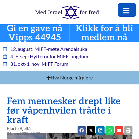
Gi en gave nå
Klikk for å bli
Vipps 44945
medlem nå
12. august: MIFF-møte Arendalsuka
4.-6. sep: Hyttetur for MIFF-ungdom
31. okt-1. nov: MIFF Forum
Hva Norge må gjøre
Fem mennesker drept like
før våpenhvilen trådte i
kraft
Bjarte Bjellås
24. juni 2025
09:00