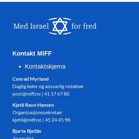
Kontakt MIFF
Kontaktskjema
Conrad Myrland
Daglig leder og ansvarlig redaktør
post@miff.no | 41 17 67 80
Kjetil Ravn Hansen
Organisasjonssekretær
kjetil@miff.no | 45 24 45 98
Bjarte Bjellås
Journalist