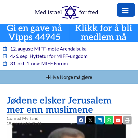
Gi en gave nå
Klikk for å bli
Vipps 44945
medlem nå
12. august: MIFF-møte Arendalsuka
4.-6. sep: Hyttetur for MIFF-ungdom
31. okt-1. nov: MIFF Forum
Hva Norge må gjøre
Jødene elsker Jerusalem
mer enn muslimene
Conrad Myrland
18. mars 2014
13:11