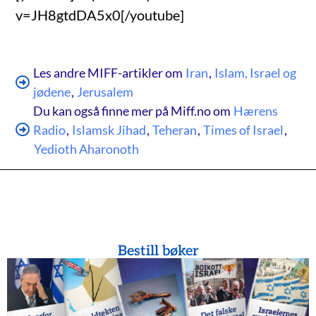
v=JH8gtdDA5x0[/youtube]
Les andre MIFF-artikler om
Iran
,
Islam, Israel og
jødene
,
Jerusalem
Du kan også finne mer på Miff.no om
Hærens
Radio
,
Islamsk Jihad
,
Teheran
,
Times of Israel
,
Yedioth Aharonoth
Bestill bøker