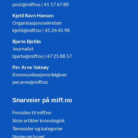
post@miff.no | 41 17 67 80
Kjetil Ravn Hansen
Organisasjonssekretær
kjetil@miff.no | 45 24 45 98
Bjarte Bjellås
Journalist
bjarte@miff.no | 47 25 88 57
Per Arne Vatnøy
Kommunikasjonsrådgiver
per.arne@miff.no
Snarveier på miff.no
Forsiden til miff.no
Siste artikler kronologisk
Temasider og kategorier
Norge og Israel