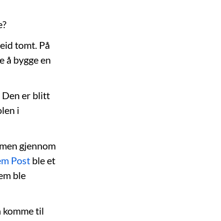
e?
 eid tomt. På
e å bygge en
 Den er blitt
len i
dommen gjennom
em Post
ble et
jem ble
n komme til