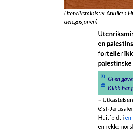
Utenriksminister Anniken Hui
delegasjonen)
Utenriksmin
en palestin
forteller ik
palestinske
Gi en gave
Klikk her f
– Utkastelsen
Øst-Jerusalem
Huitfeldt i
en
en rekke nors