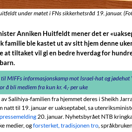
tfeldt under møtet i FNs sikkerhetsråd 19. januar. (Fo
ister Anniken Huitfeldt mener det er «uakse
sk familie ble kastet ut av sitt hjem denne uk
ke at tiltaket vil gi en bedre hverdag for hundr
 barn.
 til MIFFs informasjonskamp mot Israel-hat og jødeha
or å bli medlem fra kun kr. 4,- per uke
 av Salihiya-familien fra hjemmet deres i Sheikh Jarr
 natt til 19. januar er uakseptabel, sa utenriksminis
 pressemelding
20. januar. Nyhetsbyrået NTB kringkas
ke medier, og
forsterket, tradisjonen tro
, språkbruken