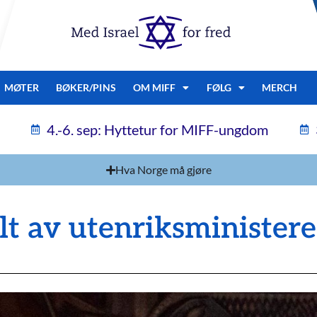
MØTER
BØKER/PINS
OM MIFF
FØLG
MERCH
4.-6. sep: Hyttetur for MIFF-ungdom
Hva Norge må gjøre
t av utenriksminister