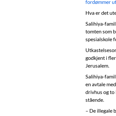
fordømmer utk
Hva er det ute
Salihiya-famil
tomten som b
spesialskole 
Utkastelsesord
godkjent i fle
Jerusalem.
Salihiya-fami
en avtale med
drivhus og to
stående.
– De illegale