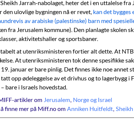
 Sheikh Jarrah-nabolaget, heter det i en uttalelse fra
den ulovlige bygningen nå er revet,
kan det bygges 
il hundrevis av arabiske (palestinske) barn med spesiel
nken fra Jerusalem kommune). Den planlagte skolen sk
lasser, aktivitetshaller og sportsbaner.
abelt at utenriksministeren fortier alt dette. At NTB 
kelse. At utenriksministeren tok denne spesifikke sa
19. januar er bare pinlig. Det finnes ikke noe annet s
e tatt opp ødeleggelse av et drivhus og to lagerbygg i
– bare i Israels hovedstad.
MIFF-artikler om
Jerusalem
,
Norge og Israel
å finne mer på Miff.no om
Anniken Huitfeldt
,
Sheikh