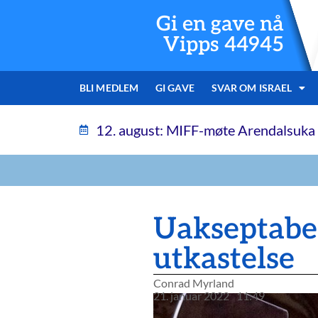
Gi en gave nå
Vipps 44945
BLI MEDLEM
GI GAVE
SVAR OM ISRAEL
12. august: MIFF-møte Arendalsuka
Uakseptabel
utkastelse
Conrad Myrland
21. januar 2022
11:49