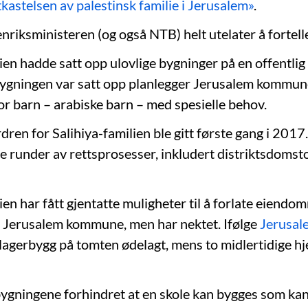
astelsen av palestinsk familie i Jerusalem»
.
nriksministeren (og også NTB) helt utelater å fortell
ien hadde satt opp ulovlige bygninger på en offentlig
ygningen var satt opp planlegger Jerusalem kommun
for barn – arabiske barn – med spesielle behov.
ren for Salihiya-familien ble gitt første gang i 2017.
re runder av rettsprosesser, inkludert distriktsdomsto
lien har fått gjentatte muligheter til å forlate eien
 Jerusalem kommune, men har nektet. Ifølge
Jerusal
 lagerbygg på tomten ødelagt, mens to midlertidige h
 bygningene forhindret at en skole kan bygges som ka