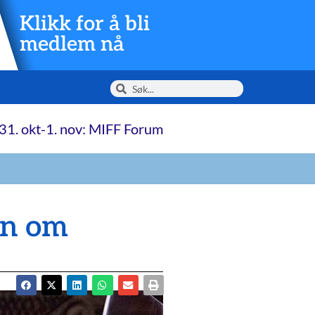
Klikk for å bli
medlem nå
31. okt-1. nov: MIFF Forum
en om