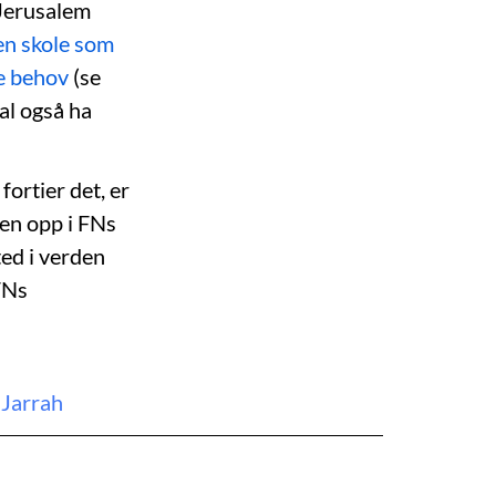
 Jerusalem
en skole som
le behov
(se
al også ha
fortier det, er
ken opp i FNs
ted i verden
 FNs
 Jarrah