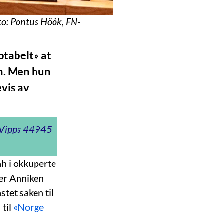
to: Pontus Höök, FN-
ptabelt» at
en. Men hun
evis av
t Vipps 44945
ah i okkuperte
ter Anniken
tet saken til
 til
«Norge