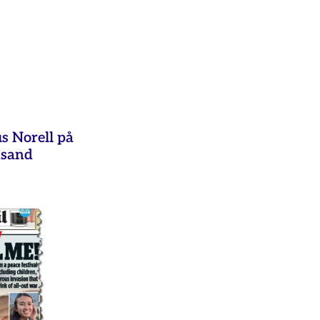
s Norell på
nsand