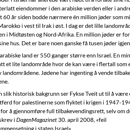
terlatt eiendommer i den arabiske verden eller i and
yt 60 år siden bodde nærmere én million jøder som mi
rokko i vest til Irak i øst. I dag er det lille landområd
en i Midtøsten og Nord-Afrika. En million jøder er for
sine hus. Det er bare noen ganske få tusen jøder igjen
arabiske land er 550 ganger større enn Israel. En min
tt et lite landområde hvor de kan være i flertall som
v landområdene. Jødene har ingenting å vende tilbake t
ene.
en slik historisk bakgrunn ser Fykse Tveit ut til å være
ttferd for palestinerne som flyktet i krigen i 1947-19
or å gjennomføre full tilbakevendingsrett, selv om de
skrev i
DagenMagazinet
30. april 2008, «feil
mmensetning i staten Israel».