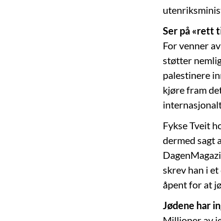
utenriksminis
Ser på «rett 
For venner a
støtter nemlig
palestinere in
kjøre fram det
internasjonalt
Fykse Tveit ho
dermed sagt at
DagenMagazine
skrev han i et
åpent for at j
Jødene har in
Millioner av j