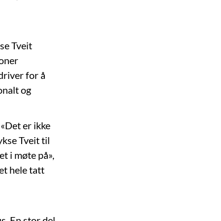
kse Tveit
ioner
driver for å
onalt og
 «Det er ikke
kse Tveit til
t i møte på»,
t hele tatt
us. En stor del