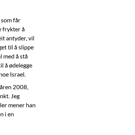
 som får
e frykter å
it antyder, vil
et til å slippe
l med å stå
til å ødelegge
noe Israel.
våren 2008,
nkt. Jeg
ller mener han
n i en