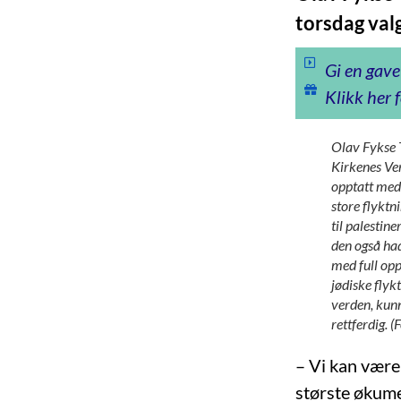
torsdag val
Gi en gave
Klikk her f
Olav Fykse T
Kirkenes Ve
opptatt med 
store flyktn
til palestin
den også ha
med full opp
jødiske flyk
verden, kunn
rettferdig. (
– Vi kan være 
største økume