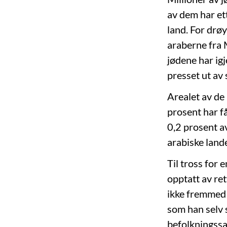
av dem har et
land. For drø
araberne fra Ma
jødene har igj
presset ut av 
Arealet av de 
prosent har få
0,2 prosent a
arabiske land
Til tross for 
opptatt av re
ikke fremmed f
som han selv 
befolkningssa