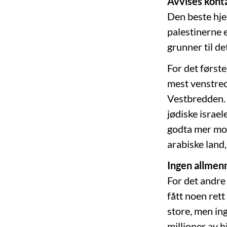
Avvises konta
Den beste hje
palestinerne e
grunner til de
For det første
mest venstreo
Vestbredden. 
jødiske israel
godta mer mod
arabiske land,
Ingen allmenn
For det andre
fått noen rett
store, men ing
millioner av h