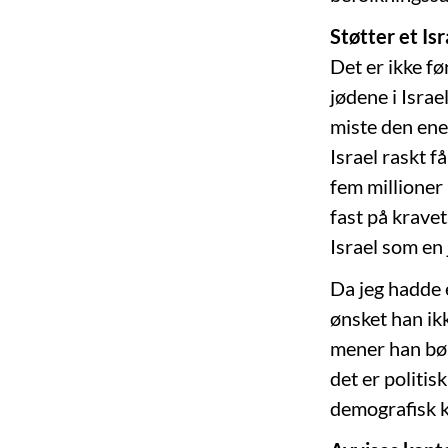
Støtter et Isr
Det er ikke f
jødene i Israel
miste den enes
Israel raskt f
fem millioner
fast på kravet
Israel som en j
Da jeg hadde 
ønsket han ikk
mener han bør
det er politis
demografisk 