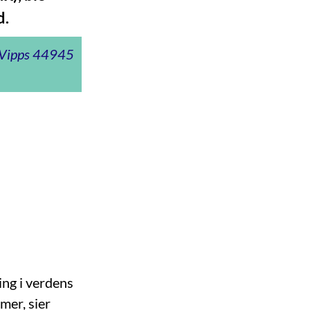
d.
t Vipps 44945
ling i verdens
mer, sier