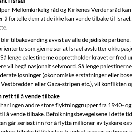
nt i Israel
lpen Mellomkirkelig råd og Kirkenes Verdensråd kan 
r å fortelle dem at de ikke kan vende tilbake til Israel.
tte.
 blir tilbakevending avvist av alle de jødiske partiene,
rienterte som gjerne ser at Israel avslutter okkupas
Så lenge palestinerne opprettholder kravet er fred u
ere vil begå nasjonalt selvmord. Så lenge palestinerne
erate løsninger (økonomiske erstatninger eller bose
 Vestbredden eller Gaza-stripen etc.), vil konflikten 
 rett til å vende tilbake
 har ingen andre store flyktninggrupper fra 1940- og
 til å vende tilbake. Befolkningsbevegelsene i dette 
en går seriøst inn for å flytte millioner av tyskere øs
induer tilbake til Pakistan, hundretusenvis av finner ti