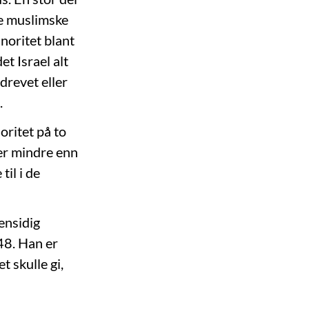
re muslimske
noritet blant
et Israel alt
drevet eller
.
oritet på to
 er mindre enn
il i de
 ensidig
48. Han er
t skulle gi,