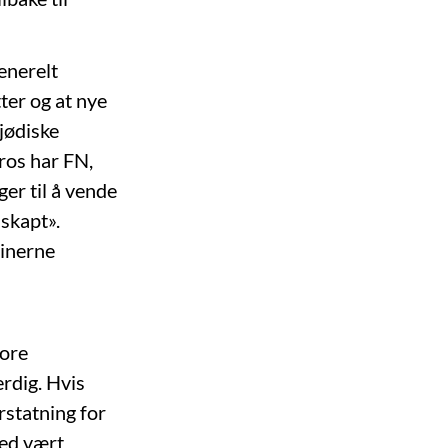
enerelt
ter og at nye
 jødiske
pros har FN,
ger til å vende
 skapt».
tinerne
tore
erdig. Hvis
rstatning for
med vært