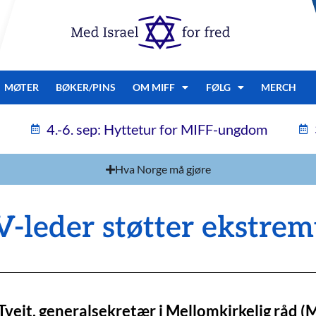
MØTER
BØKER/PINS
OM MIFF
FØLG
MERCH
4.-6. sep: Hyttetur for MIFF-ungdom
Hva Norge må gjøre
-leder støtter ekstrem
Tveit, generalsekretær i Mellomkirkelig råd (M