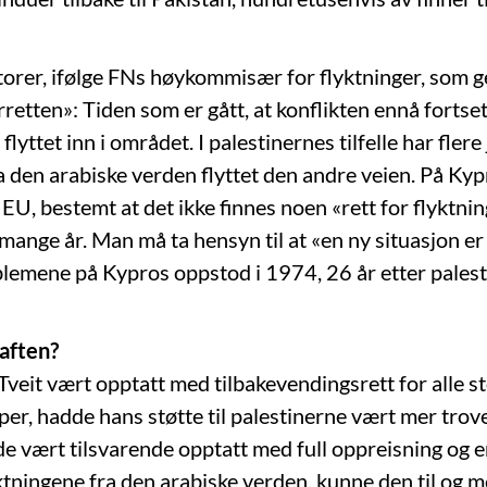
ktorer, ifølge FNs høykommisær for flyktninger, som g
retten»: Tiden som er gått, at konflikten ennå fortset
flyttet inn i området. I palestinernes tilfelle har flere
ra den arabiske verden flyttet den andre veien. På Ky
EU, bestemt at det ikke finnes noen «rett for flyktnin
 mange år. Man må ta hensyn til at «en ny situasjon er
lemene på Kypros oppstod i 1974, 26 år etter pales
aften?
veit vært opptatt med tilbakevendingsrett for alle s
per, hadde hans støtte til palestinerne vært mer trov
e vært tilsvarende opptatt med full oppreisning og e
yktningene fra den arabiske verden, kunne den til og 