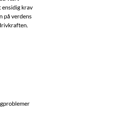
 ensidig krav
en på verdens
drivkraften.
ingproblemer