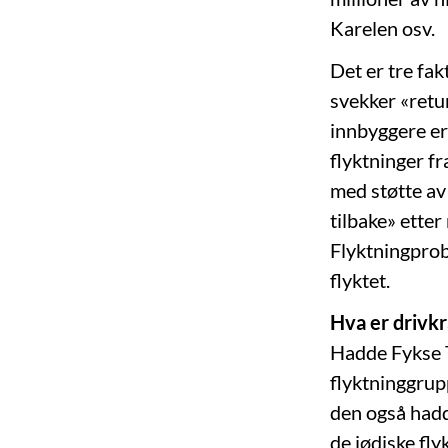
Karelen osv.
Det er tre fa
svekker «retur
innbyggere er 
flyktninger f
med støtte av 
tilbake» etter
Flyktningprob
flyktet.
Hva er drivkr
Hadde Fykse T
flyktninggrup
den også hadd
de jødiske fl