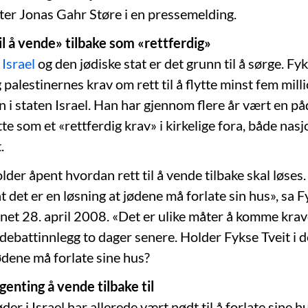
ter Jonas Gahr Støre i en pressemelding.
til å vende» tilbake som «rettferdig»
v
Israel
og den jødiske stat er det grunn til å sørge. Fy
 palestinernes krav om rett til å flytte minst fem mill
n i staten Israel. Han har gjennom flere år vært en på
te som et «rettferdig krav» i kirkelige fora, både nasj
.
lder åpent hvordan rett til å vende tilbake skal løses.
 det er en løsning at jødene må forlate sin hus», sa Fy
t 28. april 2008. «Det er ulike måter å komme krave
 debattinnlegg to dager senere. Holder Fykse Tveit i de
ødene må forlate sine hus?
genting å vende tilbake til
øder i Israel har allerede vært nødt til å forlate sine h