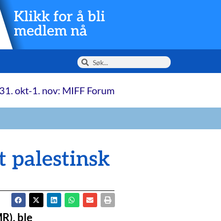
Klikk for å bli
medlem nå
31. okt-1. nov: MIFF Forum
t palestinsk
R), ble