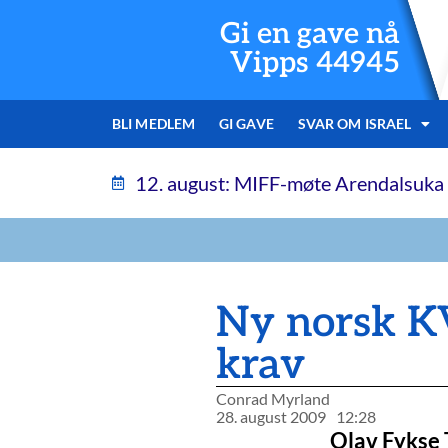
Gi en gave nå
Vipps 44945
BLI MEDLEM
GI GAVE
SVAR OM ISRAEL
12. august: MIFF-møte Arendalsuka
Ny norsk KV
krav
Conrad Myrland
28. august 2009
12:28
Olav Fykse 