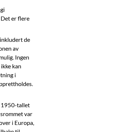
gi
 Det er flere
 inkludert de
jonen av
mulig. Ingen
 ikke kan
tning i
opprettholdes.
 1950-tallet
tidsrommet var
tover i Europa,
lbake til