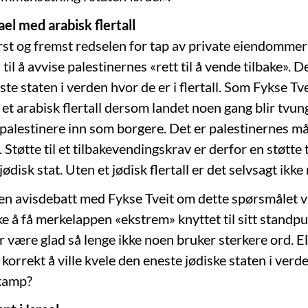
ael med arabisk flertall
ørst og fremst redselen for tap av private eiendommer
 til å avvise palestinernes «rett til å vende tilbake». D
te staten i verden hvor de er i flertall. Som Fykse Tve
å et arabisk flertall dersom landet noen gang blir tvung
 palestinere inn som borgere. Det er palestinernes må
. Støtte til et tilbakevendingskrav er derfor en støtte 
ødisk stat. Uten et jødisk flertall er det selvsagt ikke 
en avisdebatt med Fykse Tveit om dette spørsmålet 
e å få merkelappen «ekstrem» knyttet til sitt standpu
 være glad så lenge ikke noen bruker sterkere ord. E
k korrekt å ville kvele den eneste jødiske staten i verde
kamp?