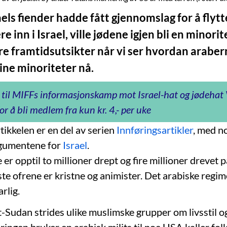
ls fiender hadde fått gjennomslag for å flytt
re inn i Israel, ville jødene igjen bli en minorit
tre framtidsutsikter når vi ser hvordan arabe
ine minoriteter nå.
 til MIFFs informasjonskamp mot Israel-hat og jødeha
or å bli medlem fra kun kr. 4,- per uke
ikkelen er en del av serien
Innføringsartikler
, med n
gumentene for
Israel
.
 er opptil to millioner drept og fire millioner drevet på
ste ofrene er kristne og animister. Det arabiske regi
rlig.
t-Sudan strides ulike muslimske grupper om livsstil o