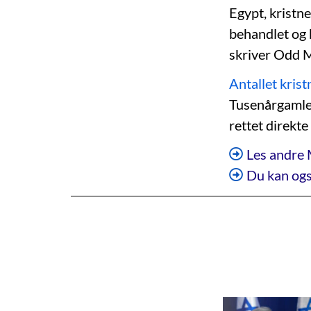
Egypt, kristne
behandlet og b
skriver Odd 
Antallet krist
Tusenårgamle k
rettet direkte
Les andre 
Du kan ogs