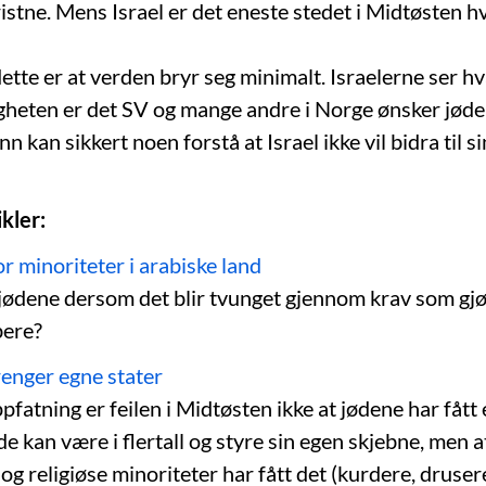
ristne. Mens Israel er det eneste stedet i Midtøsten h
 dette er at verden bryr seg minimalt. Israelerne ser h
gheten er det SV og mange andre i Norge ønsker jøden
 kan sikkert noen forstå at Israel ikke vil bidra til s
kler:
r minoriteter i arabiske land
 jødene dersom det blir tvunget gjennom krav som gjør
bere?
renger egne stater
pfatning er feilen i Midtøsten ikke at jødene har fått e
 kan være i flertall og styre sin egen skjebne, men a
og religiøse minoriteter har fått det (kurdere, drusere