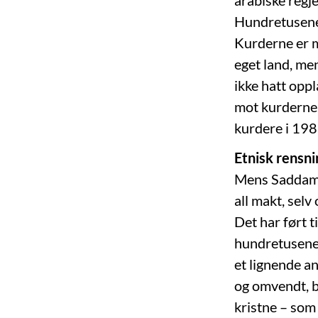
arabiske regje
Hundretusener 
Kurderne er m
eget land, men
ikke hatt oppl
mot kurderne
kurdere i 19
Etnisk rensnin
Mens Saddam H
all makt, selv
Det har ført 
hundretusener)
et lignende an
og omvendt, be
kristne – som 