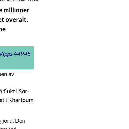
e millioner
et overalt.
rne
t Vipps 44945
oen av
 flukt i Sør-
met i Khartoum
g jord. Den