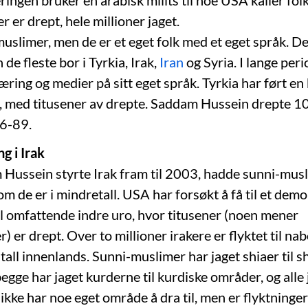
ringen bruker en arabisk milits til noe USA kaller fo
er drept, hele millioner jaget.
uslimer, men de er et eget folk med et eget språk. De
 de fleste bor i Tyrkia, Irak,
Iran
og Syria. I lange per
æring og medier på sitt eget språk. Tyrkia har ført en 
, med titusener av drepte. Saddam Hussein drepte 
86-89.
g i Irak
ussein styrte Irak fram til 2003, hadde sunni-mus
 om de er i mindretall. USA har forsøkt å få til et demok
til omfattende indre uro, hvor titusener (noen mener
 er drept. Over to millioner irakere er flyktet til n
tall innenlands. Sunni-muslimer har jaget shiaer til 
gge har jaget kurderne til kurdiske områder, og alle 
ikke har noe eget område å dra til, men er flyktninger 