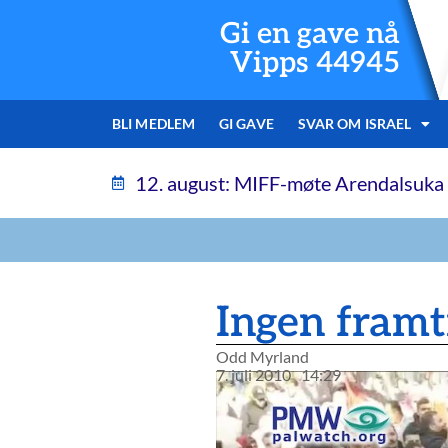
Gi en gave nå
Vipps 44945
BLI MEDLEM
GI GAVE
SVAR OM ISRAEL
12. august: MIFF-møte Arendalsuka
Ingen framt
Odd Myrland
7. juli 2010
14:29