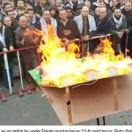
 av en jødisk by under Fatahs markering av 55 år med terror. (Foto: Pa