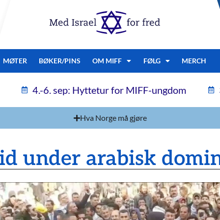
MØTER
BØKER/PINS
OM MIFF
FØLG
MERCH
4.-6. sep: Hyttetur for MIFF-ungdom
Hva Norge må gjøre
id under arabisk domi