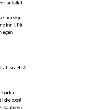
vor antallet
va som skjer.
e inn i. På
in egen
 at Israel får
t ørlite
t ikke også
, koptere i