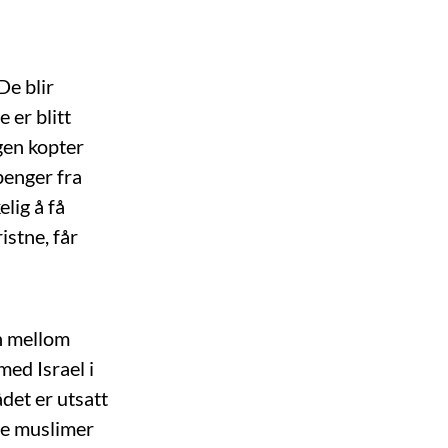
De blir
 er blitt
ngen kopter
penger fra
elig å få
istne, får
en mellom
ed Israel i
det er utsatt
ere muslimer