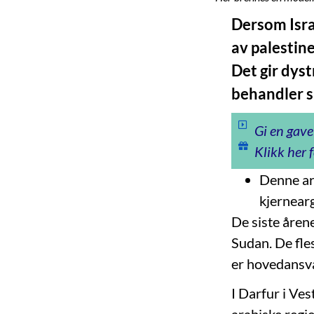
Dersom Israe
av palestine
Det gir dys
behandler s
Gi en gave
Klikk her f
Denne art
kjernear
De siste årene
Sudan. De fle
er hovedansva
I Darfur i Ves