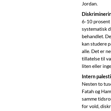
Jordan.
Diskriminerin
6-10 prosent a
systematisk di
behandlet. Det
kan studere p
alle. Det er n
tillatelse til
liten eller ing
Intern palest
Nesten to tus
Fatah og Hama
samme tidsrom.
for vold, disk