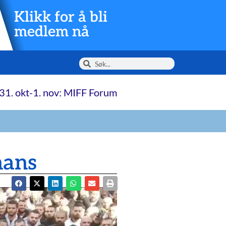
Klikk for å bli
medlem nå
31. okt-1. nov: MIFF Forum
nans