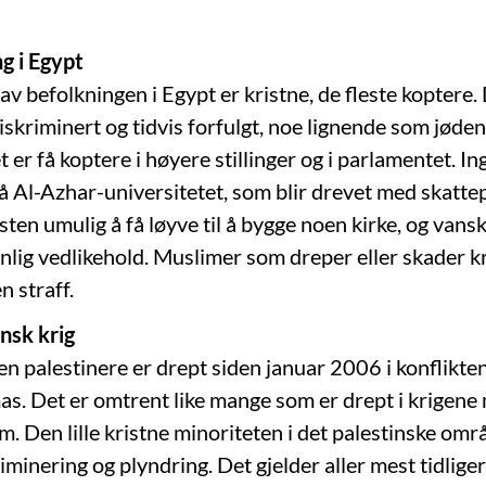
g i Egypt
v befolkningen i Egypt er kristne, de fleste koptere. 
skriminert og tidvis forfulgt, noe lignende som jødene
 er få koptere i høyere stillinger og i parlamentet. I
å Al-Azhar-universitetet, som blir drevet med skatte
esten umulig å få løyve til å bygge noen kirke, og vansk
 vanlig vedlikehold. Muslimer som dreper eller skader kr
en straff.
insk krig
en palestinere er drept siden januar 2006 i konflikt
s. Det er omtrent like mange som er drept i krigene m
 Den lille kristne minoriteten i det palestinske områ
riminering og plyndring. Det gjelder aller mest tidlig