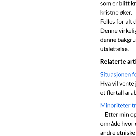
som er blitt k
kristne øker.
Felles for alt
Denne virkeli
denne bakgrunn
utslettelse.
Relaterte arti
Situasjonen fo
Hva vil vente
et flertall ara
Minoriteter t
– Etter min op
område hvor de
andre etniske 