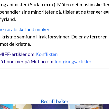
 og animister i Sudan m.m.). Måten det muslimske fler
ehandler sine minoriteter på, tilsier at de trenger eg
Myrland.
ne i arabiske land minker
ristne samfunn i Irak forsvinner. Deler av terroren i
 mot de kristne.
MIFF-artikler om
Konflikten
å finne mer på Miff.no om
Innføringsartikler
Bestill bøker