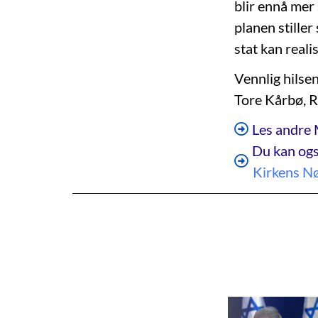
blir ennå mer
planen stiller
stat kan reali
Vennlig hilse
Tore Kårbø, 
Les andre 
Du kan ogs
Kirkens N