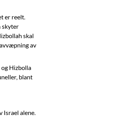
 er reelt.
 skyter
izbollah skal
r avvæpning av
 og Hizbolla
neller, blant
 Israel alene.