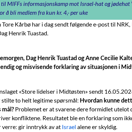
 til MIFFs informasjonskamp mot Israel-hat og jødeha
or å bli medlem fra kun kr. 4,- per uke
ore Kårbø har i dag sendt følgende e-post til NRK,
Dag Henrik Tuastad.
gemorgen, Dag Henrik Tuastad og Anne Cecilie Kal
endig og misvisende forklaring av situasjonen i Mi
innslaget «Store lidelser i Midtøsten» sendt 16.05.202
stilte to helt legitime spørsmål:
Hvordan kunne dett
s mål?
Problemet er at svarene dere formidlet utelot
iver konfliktene. Resultatet ble en forklaring som ik
verre: gir inntrykk av at
Israel
alene er skyldig.