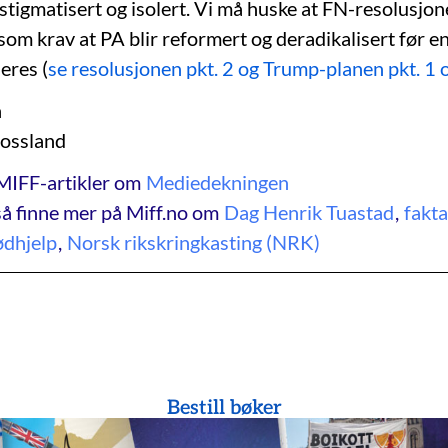
 stigmatisert og isolert. Vi må huske at FN-resolusjo
 som krav at PA blir reformert og deradikalisert før e
seres (
se resolusjonen pkt. 2 og Trump-planen pkt. 1 
n
Rossland
MIFF-artikler om
Mediedekningen
å finne mer på Miff.no om
Dag Henrik Tuastad
,
fakta
ødhjelp
,
Norsk rikskringkasting (NRK)
Bestill bøker