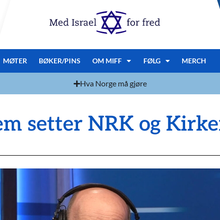
MØTER
BØKER/PINS
OM MIFF
FØLG
MERCH
Hva Norge må gjøre
m setter NRK og Kirke