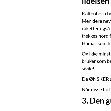
lidelsen
Kaltenborn bes
Men dere nevn
raketter også
trekkes nord 
Hamas som for
Og ikke minst
bruker som bev
sivile!
De ØNSKER si
Når disse for
3. Den g