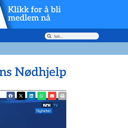
Klikk for å bli
medlem nå
ns Nødhjelp