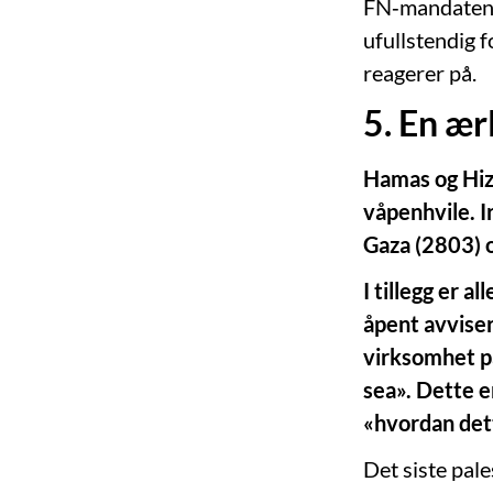
FN‑mandatene 
ufullstendig f
reagerer på.
5. En ær
Hamas og Hiz
våpenhvile. I
Gaza (2803) o
I tillegg er 
åpent avviser
virksomhet på
sea». Dette 
«hvordan det
Det siste pale