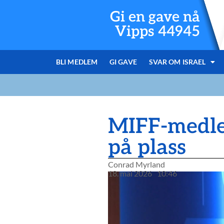
Gi en gave nå
Vipps 44945
BLI MEDLEM
GI GAVE
SVAR OM ISRAEL
MIFF-medle
på plass
Conrad Myrland
18. mai 2026
10:46