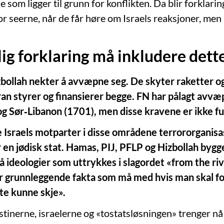
som ligger til grunn for konflikten. Da blir forklari
or seerne, når de får høre om Israels reaksjoner, men
lig forklaring må inkludere dett
bollah nekter å avvæpne seg. De skyter raketter o
ran styrer og finansierer begge. FN har pålagt avvæ
g Sør‑Libanon (1701), men disse kravene er ikke fu
alle Israels motparter i disse områdene terrororganis
 en jødisk stat. Hamas, PIJ, PFLP og Hizbollah bygge
 ideologier som uttrykkes i slagordet «from the riv
er grunnleggende fakta som må med hvis man skal fo
te kunne skje».
stinerne, israelerne og «tostatsløsningen» trenger nå 