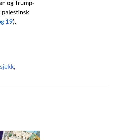
nen og Trump-
n palestinsk
og 19
).
sjekk
,