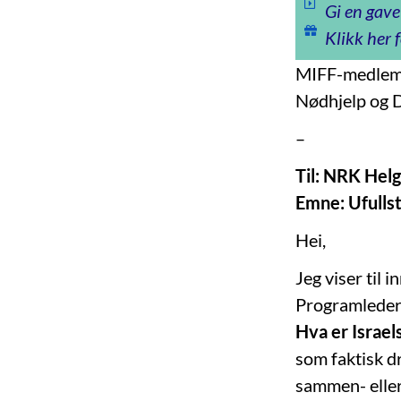
Gi en gave
Klikk her f
MIFF-medlem T
Nødhjelp og 
–
Til: NRK Hel
Emne: Ufullst
Hei,
Jeg viser til 
Programleder 
Hva er Israel
som faktisk dr
sammen- eller 