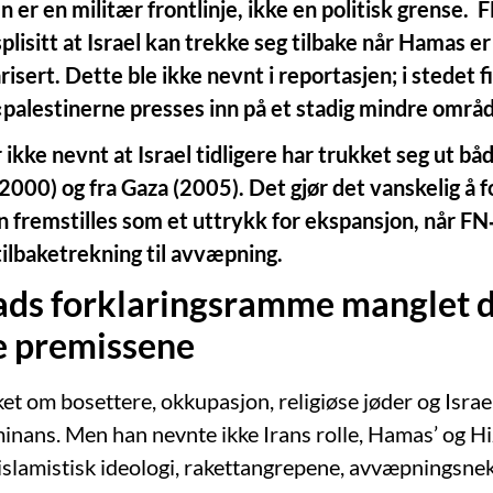
en er en militær frontlinje, ikke en politisk grense.
plisitt at Israel kan trekke seg tilbake når Hamas 
risert. Dette ble ikke nevnt i reportasjen; i stedet 
«palestinerne presses inn på et stadig mindre områ
 ikke nevnt at Israel tidligere har trukket seg ut båd
2000) og fra Gaza (2005). Det gjør det vanskelig å f
en fremstilles som et uttrykk for ekspansjon, når 
tilbaketrekning til avvæpning.
tads forklaringsramme manglet 
e premissene
et om bosettere, okkupasjon, religiøse jøder og Israe
nans. Men han nevnte ikke Irans rolle, Hamas’ og Hi
 islamistisk ideologi, rakettangrepene, avvæpningsnek