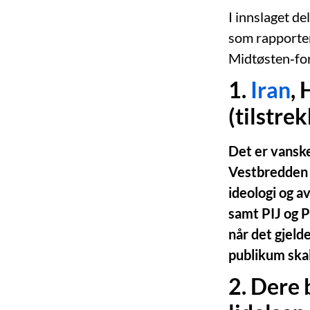
I innslaget d
som rapporter
Midtøsten‑fors
1.
Iran
,
(tilstre
Det er vanske
Vestbredden e
ideologi og a
samt PIJ og P
når det gjelde
publikum skal
2. Dere 