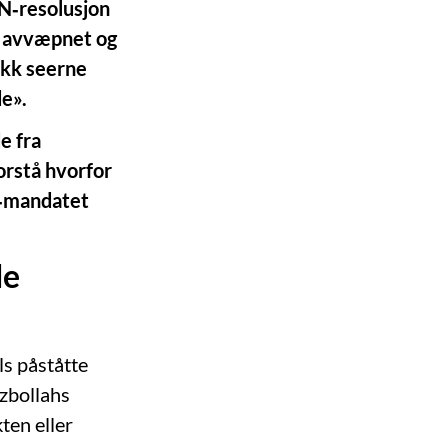
 FN‑resolusjon
er avvæpnet og
fikk seerne
de».
e fra
orstå hvorfor
FN‑mandatet
de
ls påståtte
zbollahs
ten eller