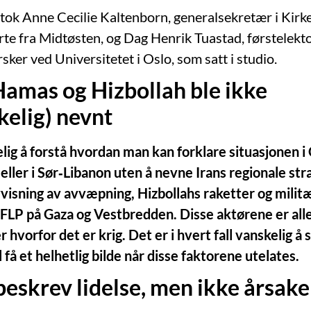
eltok Anne Cecilie Kaltenborn, generalsekretær i Kirk
te fra Midtøsten, og Dag Henrik Tuastad, førstelekt
ker ved Universitetet i Oslo, som satt i studio.
 Hamas og Hizbollah ble ikke
kkelig) nevnt
lig å forstå hvordan man kan forklare situasjonen i 
ller i Sør‑Libanon uten å nevne Irans regionale str
vvisning av avvæpning, Hizbollahs raketter og militæ
FLP på Gaza og Vestbredden. Disse aktørene er all
r hvorfor det er krig. Det er i hvert fall vanskelig å
 få et helhetlig bilde når disse faktorene utelates.
beskrev lidelse, men ikke årsaken