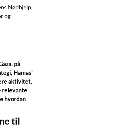
ens Nødhjelp,
or og
Gaza, på
ategi, Hamas’
re aktivitet,
e relevante
 se hvordan
e til