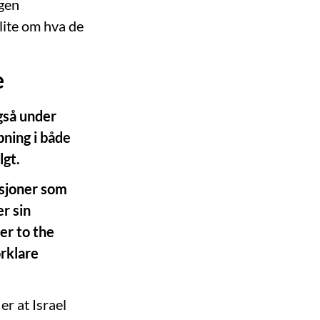
ngen
 lite om hva de
e
gså under
pning i både
lgt.
asjoner som
r sin
er to the
rklare
er at Israel