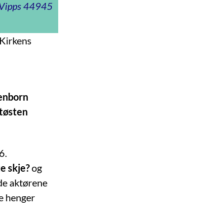
t Vipps 44945
 Kirkens
tenborn
dtøsten
6.
e skje?
og
 de aktørene
ke henger