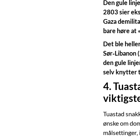
Den gule linj
2803 sier eks
Gaza demilita
bare høre at 
Det ble heller
Sør‑Libanon (
den gule linj
selv knytter 
4. Tuas
viktigst
Tuastad snakk
ønske om domi
målsettinger,