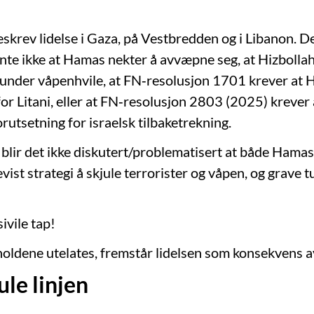
krev lidelse i Gaza, på Vestbredden og i Libanon. Det
te ikke at Hamas nekter å avvæpne seg, at Hizbollah
 under våpenhvile, at FN‑resolusjon 1701 krever at H
for Litani, eller at FN‑resolusjon 2803 (2025) kreve
utsetning for israelsk tilbaketrekning.
 blir det ikke diskutert/problematisert at både Hamas
ist strategi å skjule terrorister og våpen, og grave tu
vile tap!
holdene utelates, fremstår lidelsen som konsekvens av
ule linjen