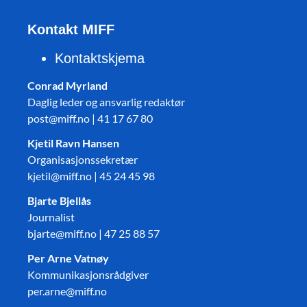
Kontakt MIFF
Kontaktskjema
Conrad Myrland
Daglig leder og ansvarlig redaktør
post@miff.no | 41 17 67 80
Kjetil Ravn Hansen
Organisasjonssekretær
kjetil@miff.no | 45 24 45 98
Bjarte Bjellås
Journalist
bjarte@miff.no | 47 25 88 57
Per Arne Vatnøy
Kommunikasjonsrådgiver
per.arne@miff.no