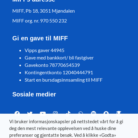
MIFF, Pb 18, 3051 Mjøndalen
MIFF org. nr. 970 550 232
Gi en gave til MIFF
Vipps gaver 44945
Gave med bankkort/ bli fastgiver
Gavekonto 78770654539
Kontingentkonto 12040444791
Start en bursdagsinnsamling til MIFF
Sosiale medier
Vi bruker informasjonskapsler på nettstedet vårt for å gi
deg den mest relevante opplevelsen ved å huske dine
Visit MIFF in other languages
preferanser og gjentatte besøk. Ved å klikke «Godta»