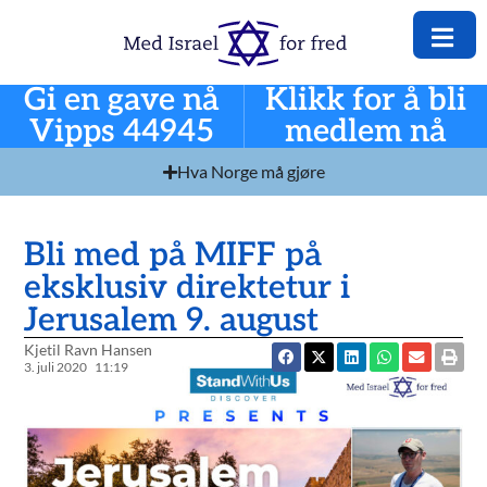
Gi en gave nå
Klikk for å bli
Vipps 44945
medlem nå
Hva Norge må gjøre
Bli med på MIFF på
eksklusiv direktetur i
Jerusalem 9. august
Kjetil Ravn Hansen
3. juli 2020
11:19