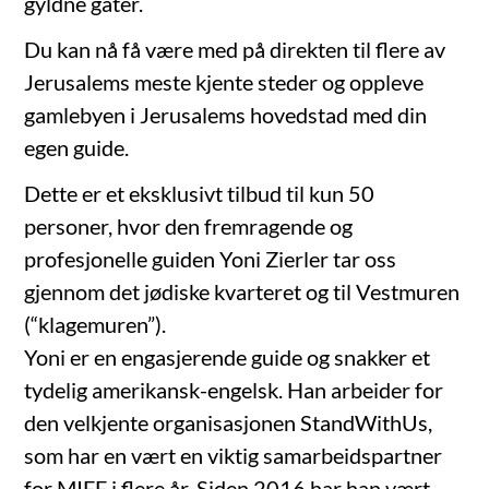
gyldne gater.
Du kan nå få være med på direkten til flere av
Jerusalems meste kjente steder og oppleve
gamlebyen i Jerusalems hovedstad med din
egen guide.
Dette er et eksklusivt tilbud til kun 50
personer, hvor den fremragende og
profesjonelle guiden Yoni Zierler tar oss
gjennom det jødiske kvarteret og til Vestmuren
(“klagemuren”).
Yoni er en engasjerende guide og snakker et
tydelig amerikansk-engelsk. Han arbeider for
den velkjente organisasjonen StandWithUs,
som har en vært en viktig samarbeidspartner
for MIFF i flere år. Siden 2016 har han vært