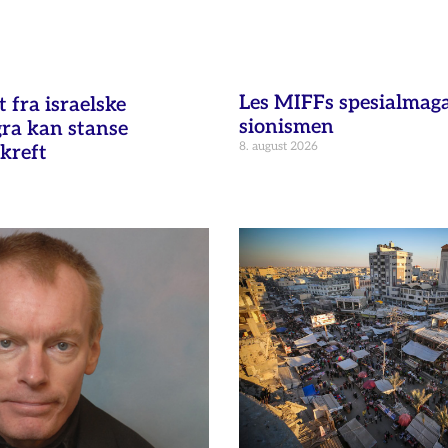
Les MIFFs spesialmag
fra israelske
sionismen
gra kan stanse
8. august 2026
kreft