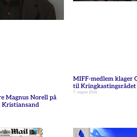
MIFF-medlem klager G
til Kringkastingsrådet
7. august 2026
re Magnus Norell på
 Kristiansand