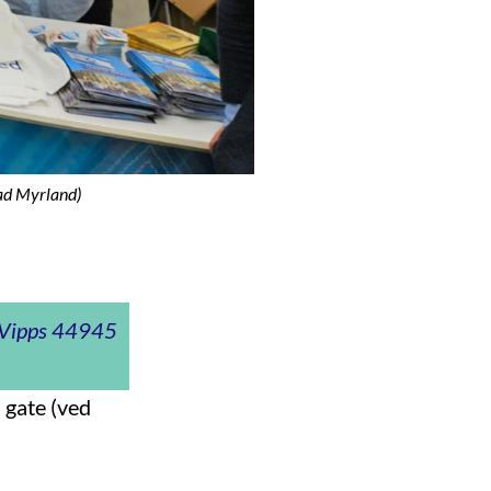
rad Myrland)
t Vipps 44945
 gate (ved