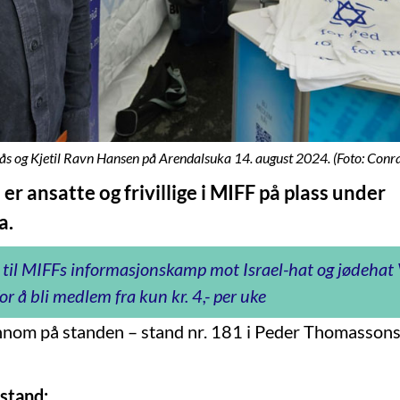
lås og Kjetil Ravn Hansen på Arendalsuka 14. august 2024. (Foto: Con
r ansatte og frivillige i MIFF på plass under
a.
 til MIFFs informasjonskamp mot Israel-hat og jødeha
or å bli medlem fra kun kr. 4,- per uke
innom på standen – stand nr. 181 i Peder Thomassons
stand: