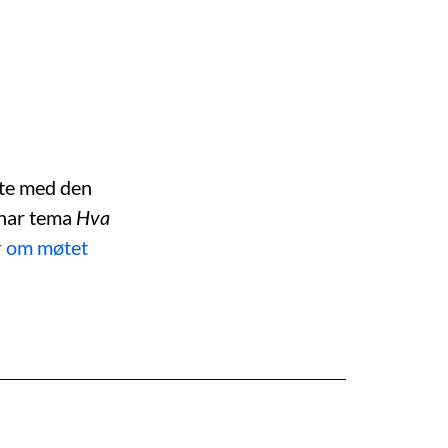
te med den
 har tema
Hva
r om møtet