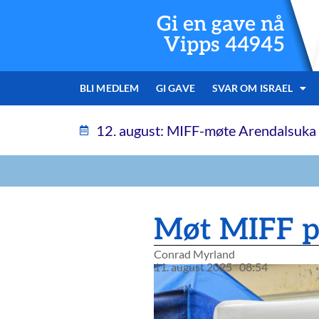
Gi en gave nå
Vipps 44945
BLI MEDLEM
GI GAVE
SVAR OM ISRAEL
12. august: MIFF-møte Arendalsuka
Møt MIFF p
Conrad Myrland
11. august 2025
08:54