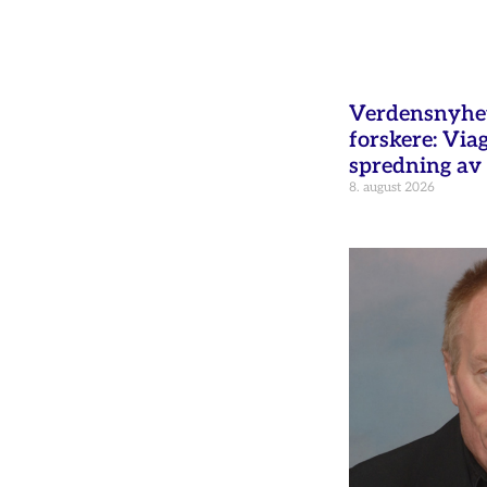
Verdensnyhet 
forskere: Via
spredning av 
8. august 2026