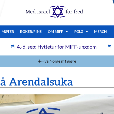
MØTER
BØKER/PINS
OM MIFF
FØLG
MERCH
4.-6. sep: Hyttetur for MIFF-ungdom
Hva Norge må gjøre
å Arendalsuka