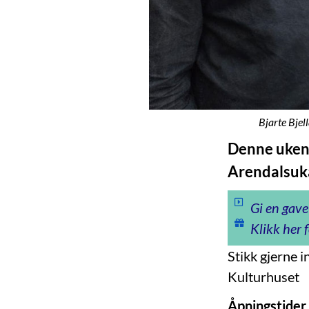
Bjarte Bjel
Denne uken e
Arendalsuk
Gi en gave
Klikk her f
Stikk gjerne 
Kulturhuset
Åpningstider 