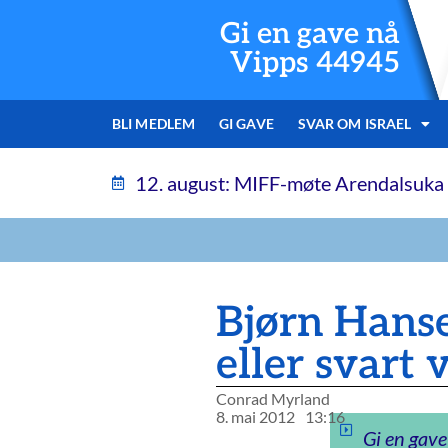
Gi en gave nå
Vipps 44945
BLI MEDLEM
GI GAVE
SVAR OM ISRAEL
12. august: MIFF-møte Arendalsuka
Bjørn Hanse
eller svart 
Conrad Myrland
8. mai 2012
13:16
Gi en gave