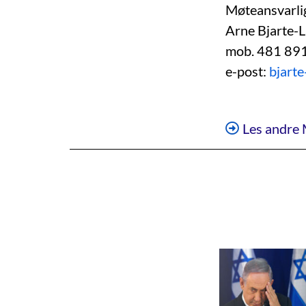
Møteansvarli
Arne Bjarte-
mob. 481 89
e-post:
bjart
Les andre 