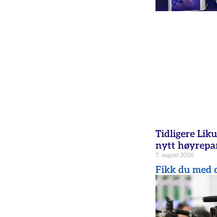
Tidligere Liku
nytt høyrepar
7. august 2026
Fikk du med d