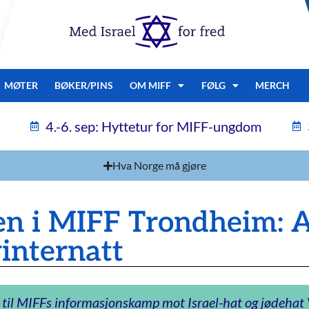
MØTER
BØKER/PINS
OM MIFF
FØLG
MERCH
4.-6. sep: Hyttetur for MIFF-ungdom
Hva Norge må gjøre
n i MIFF Trondheim: A
vinternatt
 til MIFFs informasjonskamp mot Israel-hat og jødeha