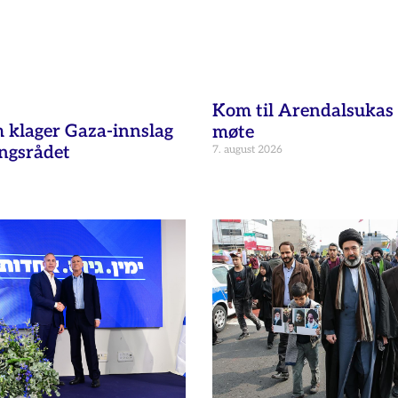
Kom til Arendalsukas 
klager Gaza-innslag
møte
ingsrådet
7. august 2026