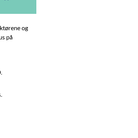
aktørene og
kus på
.
.