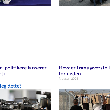
d-politikere lanserer
Hevder Irans øverste l
ti
for døden
7. august 2026
eg dette?