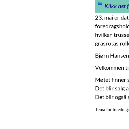
Klikk her f
23. mai er dat
foredragshold
hvilken trusse
grasrotas rol
Bjørn Hansen 
Velkommen til
Møtet finner s
Det blir salg 
Det blir også 
Tema for fore