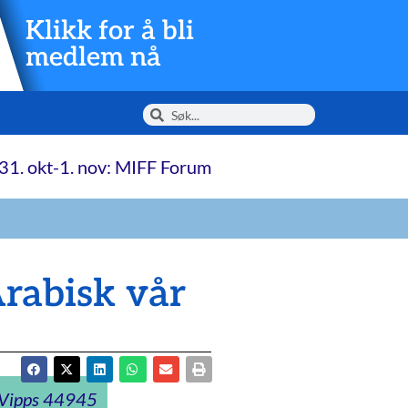
Klikk for å bli
medlem nå
31. okt-1. nov: MIFF Forum
rabisk vår
t Vipps 44945