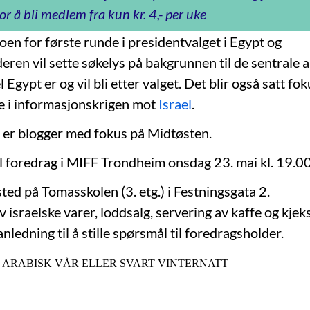
or å bli medlem fra kun kr. 4,- per uke
oen for første runde i presidentvalget i Egypt og
eren vil sette søkelys på bakgrunnen til de sentrale 
l Egypt er og vil bli etter valget. Det blir også satt fo
le i informasjonskrigen mot
Israel
.
er blogger med fokus på Midtøsten.
 foredrag i MIFF Trondheim onsdag 23. mai kl. 19.00
ted på Tomasskolen (3. etg.) i Festningsgata 2.
av israelske varer, loddsalg, servering av kaffe og kjeks
anledning til å stille spørsmål til foredragsholder.
drag: ARABISK VÅR ELLER SVART VINTERNATT