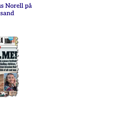
s Norell på
nsand