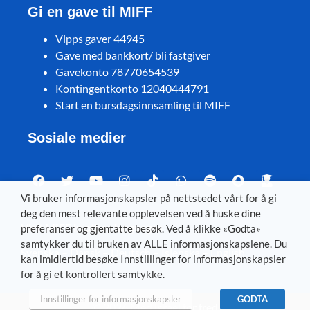
Gi en gave til MIFF
Vipps gaver 44945
Gave med bankkort/ bli fastgiver
Gavekonto 78770654539
Kontingentkonto 12040444791
Start en bursdagsinnsamling til MIFF
Sosiale medier
Vi bruker informasjonskapsler på nettstedet vårt for å gi
deg den mest relevante opplevelsen ved å huske dine
Visit MIFF in other languages
preferanser og gjentatte besøk. Ved å klikke «Godta»
samtykker du til bruken av ALLE informasjonskapslene. Du
Svenska
–
Dansk
–
Deutsch
–
Íslenska
–
English
kan imidlertid besøke Innstillinger for informasjonskapsler
for å gi et kontrollert samtykke.
Innstillinger for informasjonskapsler
GODTA
© 2026 Med Israel for fred