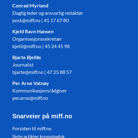
Conrad Myrland
Daglig leder og ansvarlig redaktør
post@miff.no | 41 17 67 80
Kjetil Ravn Hansen
Organisasjonssekretær
kjetil@miff.no | 45 24 45 98
Bjarte Bjellås
Journalist
bjarte@miff.no | 47 25 88 57
Per Arne Vatnøy
Kommunikasjonsrådgiver
per.arne@miff.no
Snarveier på miff.no
Forsiden til miff.no
Siste artikler kronologisk