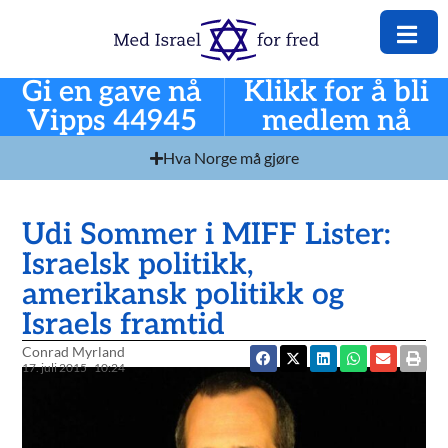
Gi en gave nå
Klikk for å bli
Vipps 44945
medlem nå
Hva Norge må gjøre
Udi Sommer i MIFF Lister:
Israelsk politikk,
amerikansk politikk og
Israels framtid
Conrad Myrland
17. juli 2015
10:24