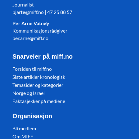
Journalist
bjarte@miff.no | 47 25 88 57
Per Arne Vatnøy
Kommunikasjonsrådgiver
per.arne@miff.no
Snarveier på miff.no
Forsiden til miff.no
Siste artikler kronologisk
Temasider og kategorier
Norge og Israel
Faktasjekker på mediene
Organisasjon
Bli medlem
Om MIFF