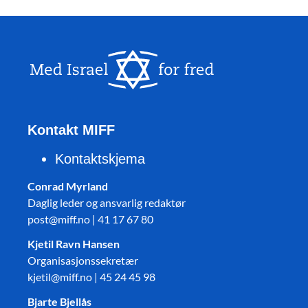
Kontakt MIFF
Kontaktskjema
Conrad Myrland
Daglig leder og ansvarlig redaktør
post@miff.no | 41 17 67 80
Kjetil Ravn Hansen
Organisasjonssekretær
kjetil@miff.no | 45 24 45 98
Bjarte Bjellås