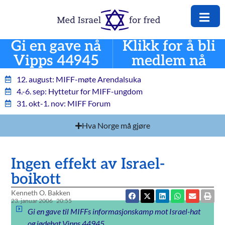
Gi en gave nå
Klikk for å bli
Vipps 44945
medlem nå
12. august: MIFF-møte Arendalsuka
4.-6. sep: Hyttetur for MIFF-ungdom
31. okt-1. nov: MIFF Forum
Hva Norge må gjøre
Ingen effekt av Israel-
boikott
Kenneth O. Bakken
23. januar 2006
20:55
Gi en gave til MIFFs informasjonskamp mot Israel-hat
og jødehat Vipps 44945