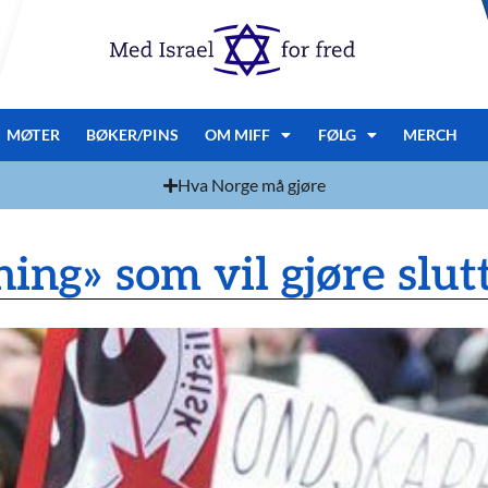
MØTER
BØKER/PINS
OM MIFF
FØLG
MERCH
Hva Norge må gjøre
ning» som vil gjøre slutt