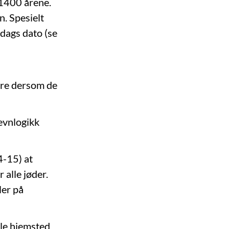
 1400 årene.
n. Spesielt
dags dato (se
erre dersom de
hevnlogikk
4-15) at
alle jøder.
ler på
mle hjemsted