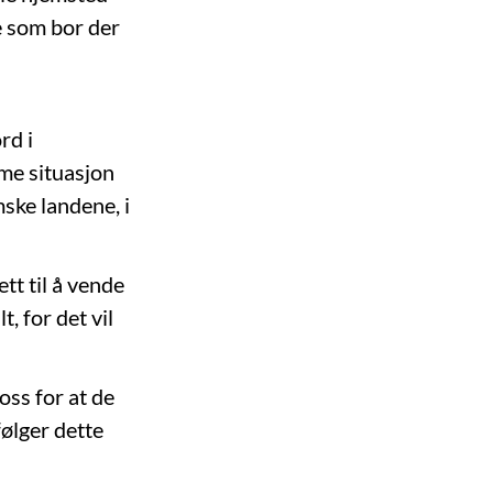
e som bor der
rd i
mme situasjon
mske landene, i
tt til å vende
t, for det vil
oss for at de
følger dette