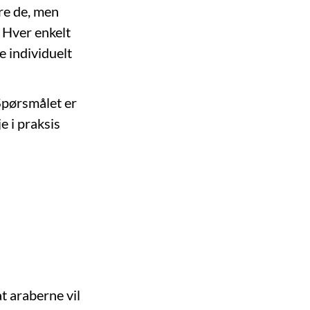
are de, men
. Hver enkelt
e individuelt
 Spørsmålet er
e i praksis
at araberne vil