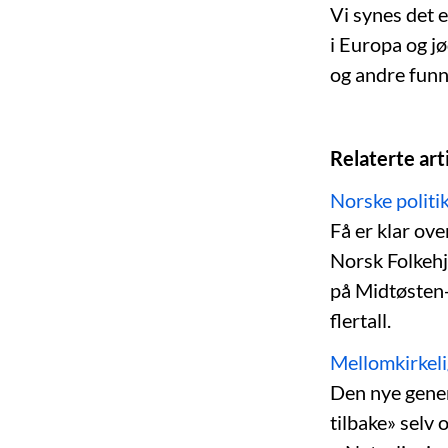
Vi synes det e
i Europa og j
og andre funne
Relaterte arti
Norske politik
Få er klar ove
Norsk Folkehj
på Midtøsten-k
flertall.
Mellomkirkelig
Den nye gener
tilbake» selv o