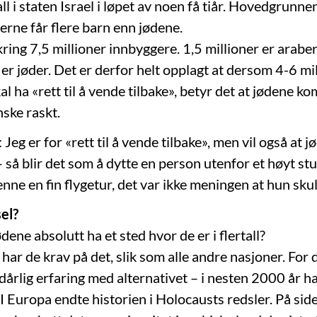
ll i staten Israel i løpet av noen få tiår. Hovedgrunnen
erne får flere barn enn jødene.
ring 7,5 millioner innbyggere. 1,5 millioner er arabe
 er jøder. Det er derfor helt opplagt at dersom 4-6 mi
al ha «rett til å vende tilbake», betyr det at jødene k
nske raskt.
 Jeg er for «rett til å vende tilbake», men vil også at 
– så blir det som å dytte en person utenfor et høyt stu
henne en fin flygetur, det var ikke meningen at hun sku
el?
ene absolutt ha et sted hvor de er i flertall?
 har de krav på det, slik som alle andre nasjoner. For
årlig erfaring med alternativet – i nesten 2000 år ha
. I Europa endte historien i Holocausts redsler. På sid