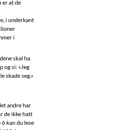
 er at de
re, i underkant
llioner
ommer i
jødene skal ha
p og si: «Jeg
lle skade seg.»
 det andre har
r de ikke hatt
e 6 kan du lese