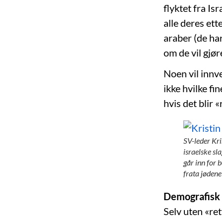
flyktet fra Is
alle deres et
araber (de har
om de vil gjør
Noen vil innve
ikke hvilke fi
hvis det blir «
SV-leder Kri
israelske sl
går inn for 
frata jødene
Demografisk 
Selv uten «ret