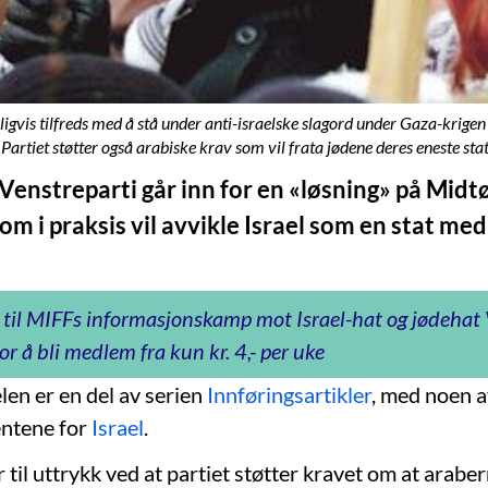
igvis tilfreds med å stå under anti-israelske slagord under Gaza-krigen
. Partiet støtter også arabiske krav som vil frata jødene deres eneste sta
 Venstreparti går inn for en «løsning» på Midt
om i praksis vil avvikle Israel som en stat med
 til MIFFs informasjonskamp mot Israel-hat og jødeha
or å bli medlem fra kun kr. 4,- per uke
len er en del av serien
Innføringsartikler
, med noen 
ntene for
Israel
.
til uttrykk ved at partiet støtter kravet om at arabe