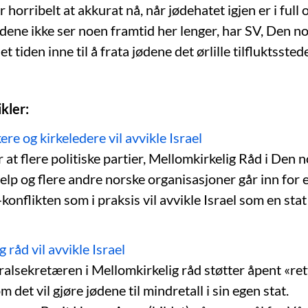
r horribelt at akkurat nå, når jødehatet igjen er i ful
ødene ikke ser noen framtid her lenger, har SV, Den n
t tiden inne til å frata jødene det ørlille tilfluktssted
kler:
ere og kirkeledere vil avvikle Israel
r at flere politiske partier, Mellomkirkelig Råd i Den n
elp og flere andre norske organisasjoner går inn for 
onflikten som i praksis vil avvikle Israel som en sta
 råd vil avvikle Israel
alsekretæren i Mellomkirkelig råd støtter åpent «rett
m det vil gjøre jødene til mindretall i sin egen stat.