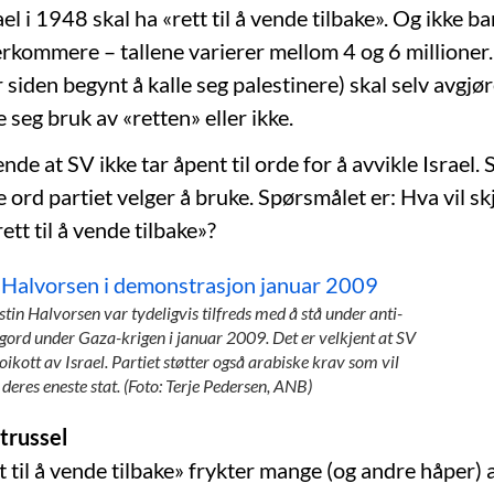
rael i 1948 skal ha «rett til å vende tilbake». Og ikke b
terkommere – tallene varierer mellom 4 og 6 millioner
 siden begynt å kalle seg palestinere) skal selv avgjør
e seg bruk av «retten» eller ikke.
nde at SV ikke tar åpent til orde for å avvikle Israel.
ne ord partiet velger å bruke. Spørsmålet er: Hva vil skj
rett til å vende tilbake»?
stin Halvorsen var tydeligvis tilfreds med å stå under anti-
agord under Gaza-krigen i januar 2009. Det er velkjent at SV
boikott av Israel. Partiet støtter også arabiske krav som vil
 deres eneste stat. (Foto: Terje Pedersen, ANB)
trussel
t til å vende tilbake» frykter mange (og andre håper) 