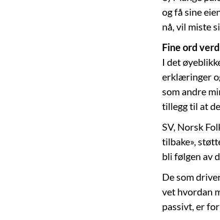
og få sine ei
nå, vil miste 
Fine ord verd
I det øyeblikk
erklæringer o
som andre mino
tillegg til at
SV, Norsk Folk
tilbake», støtt
bli følgen av 
De som driver 
vet hvordan mi
passivt, er fo