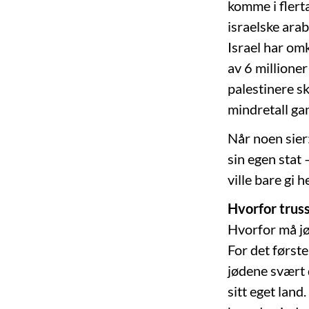
komme i flerta
israelske arab
Israel har omk
av 6 millioner
palestinere sk
mindretall ga
Når noen sier:
sin egen stat 
ville bare gi 
Hvorfor truss
Hvorfor må jød
For det første
jødene svært d
sitt eget land