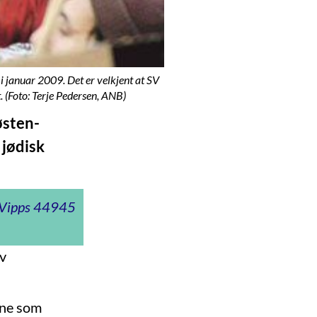
 i januar 2009. Det er velkjent at SV
t. (Foto: Terje Pedersen, ANB)
østen-
 jødisk
t Vipps 44945
av
rne som