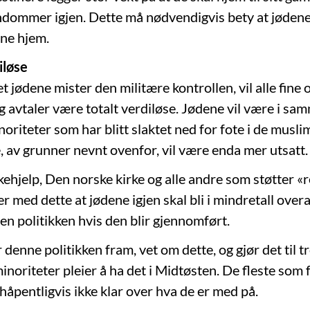
endommer igjen. Dette må nødvendigvis bety at jøden
sine hjem.
iløse
et jødene mister den militære kontrollen, vil alle fine o
g avtaler være totalt verdiløse. Jødene vil være i sa
riteter som har blitt slaktet ned for fote i de musli
 de, av grunner nevnt ovenfor, vil være enda mer utsatt.
ehjelp, Den norske kirke og alle andre som støtter «re
er med dette at jødene igjen skal bli i mindretall overal
den politikken hvis den blir gjennomført.
denne politikken fram, vet om dette, og gjør det til tr
noriteter pleier å ha det i Midtøsten. De fleste som 
rhåpentligvis ikke klar over hva de er med på.