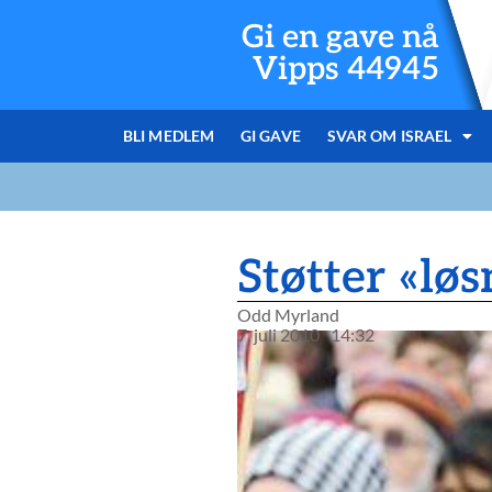
Gi en gave nå
Vipps 44945
BLI MEDLEM
GI GAVE
SVAR OM ISRAEL
Støtter «løs
Odd Myrland
7. juli 2010
14:32