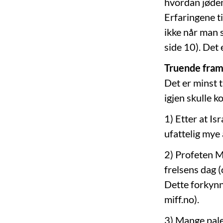
hvordan jøden
Erfaringene ti
ikke når man 
side 10). Det
Truende fram
Det er minst 
igjen skulle 
1) Etter at Is
ufattelig mye
2) Profeten M
frelsens dag 
Dette forkynn
miff.no).
3) Mange pales