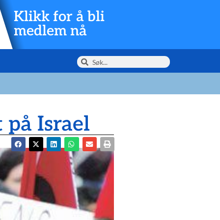
Klikk for å bli
medlem nå
 på Israel