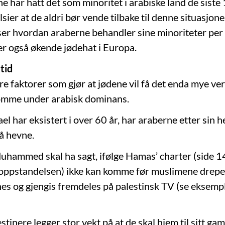
e har hatt det som minoritet i arabiske land de siste
lsier at de aldri bør vende tilbake til denne situasjone
ser hvordan araberne behandler sine minoriteter per 
 er også økende jødehat i Europa.
tid
tre faktorer som gjør at jødene vil få det enda mye v
komme under arabisk dominans.
rael har eksistert i over 60 år, har araberne etter sin 
 å hevne.
uhammed skal ha sagt, ifølge Hamas’ charter (side 1
(oppstandelsen) ikke kan komme før muslimene dreper 
es og gjengis fremdeles på palestinsk TV (se eksemp
tinere legger stor vekt på at de skal hjem til sitt ga