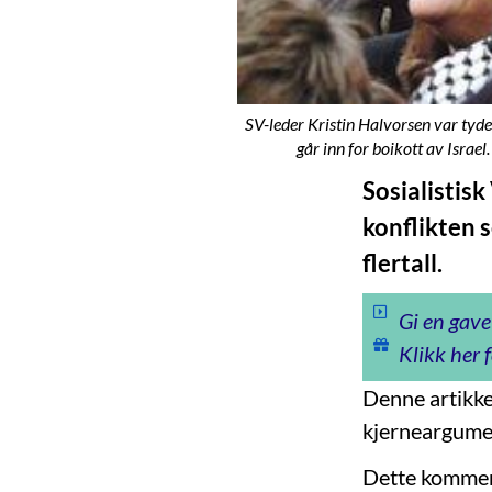
SV-leder Kristin Halvorsen var tydel
går inn for boikott av Israel
Sosialistisk
konflikten s
flertall.
Gi en gave
Klikk her f
Denne artikke
kjerneargume
Dette kommer 