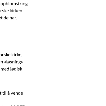
l oppblomstring
orske kirken
et de har.
orske kirke,
en «løsning»
t med jødisk
 til å vende