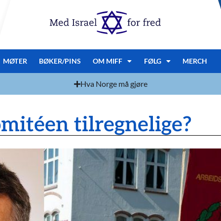
MØTER
BØKER/PINS
OM MIFF
FØLG
MERCH
Hva Norge må gjøre
omitéen tilregnelige?