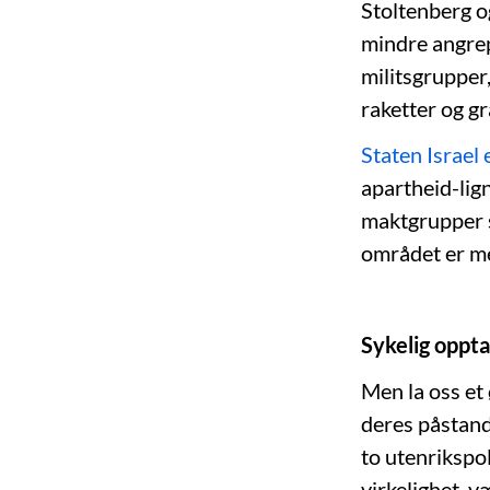
Stoltenberg og
mindre angrepe
militsgrupper
raketter og gr
Staten Israel e
apartheid-lig
maktgrupper s
området er mer
Sykelig oppta
Men la oss et
deres påstande
to utenrikspol
virkelighet, 