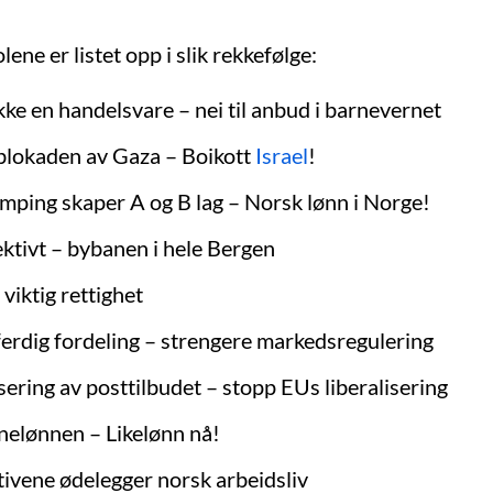
ene er listet opp i slik rekkefølge:
kke en handelsvare – nei til anbud i barnevernet
lokaden av Gaza – Boikott
Israel
!
umping skaper A og B lag – Norsk lønn i Norge!
ektivt – bybanen i hele Bergen
 viktig rettighet
ferdig fordeling – strengere markedsregulering
ering av posttilbudet – stopp EUs liberalisering
nelønnen – Likelønn nå!
tivene ødelegger norsk arbeidsliv