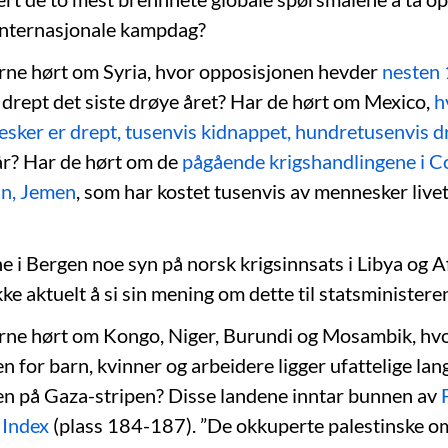
internasjonale kampdag?
rne hørt om Syria, hvor opposisjonen hevder
nesten
 drept det siste drøye året? Har de hørt om Mexico,
h
ker er drept, tusenvis kidnappet, hundretusenvis dr
 år? Har de hørt om de
pågående krigshandlingene i C
an, Jemen
, som har kostet tusenvis av mennesker livet
e i Bergen noe syn på norsk krigsinnsats i Libya og A
ikke aktuelt å si sin mening om dette til statsministere
rne hørt om Kongo, Niger, Burundi og Mosambik, hv
 for barn, kvinner og arbeidere ligger ufattelige lan
n på Gaza-stripen? Disse landene inntar bunnen av
Index
(plass 184-187). ”De okkuperte palestinske 