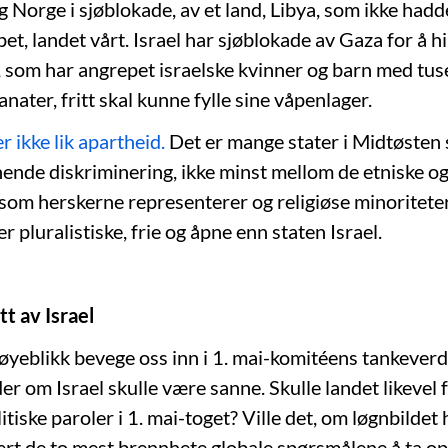
 Norge i sjøblokade, av et land, Libya, som ikke hadde
t, landet vårt. Israel har sjøblokade av Gaza for å h
, som har angrepet israelske kvinner og barn med tus
anater, fritt skal kunne fylle sine våpenlager.
r ikke lik apartheid.
Det er mange stater i Midtøsten
nende diskriminering, ikke minst mellom de etniske og
om herskerne representerer og religiøse minoriteter.
 pluralistiske, frie og åpne enn staten Israel.
tt av Israel
 øyeblikk bevege oss inn i 1. mai-komitéens tankeverd
r om Israel skulle være sanne. Skulle landet likevel f
itiske paroler i 1. mai-toget? Ville det, om løgnbilde
vært de to mest brennhete globale spørsmålene å ta o