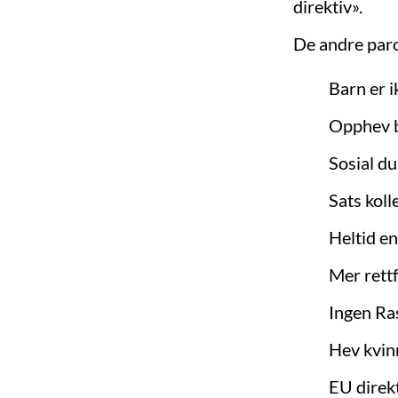
direktiv».
De andre parol
Barn er i
Opphev b
Sosial d
Sats koll
Heltid en
Mer rett
Ingen Ras
Hev kvin
EU direk