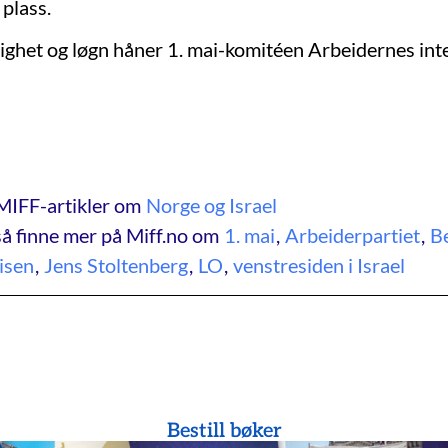
 plass.
ighet og løgn håner 1. mai-komitéen Arbeidernes int
MIFF-artikler om
Norge og Israel
å finne mer på Miff.no om
1. mai
,
Arbeiderpartiet
,
B
isen
,
Jens Stoltenberg
,
LO
,
venstresiden i Israel
Bestill bøker