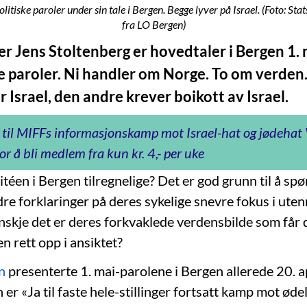
litiske paroler under sin tale i Bergen. Begge lyver på Israel. (Foto: 
fra LO Bergen)
er Jens Stoltenberg er hovedtaler i Bergen 1.
e paroler. Ni handler om Norge. To om verden
Israel, den andre krever boikott av Israel.
 til MIFFs informasjonskamp mot Israel-hat og jødeha
or å bli medlem fra kun kr. 4,- per uke
téen i Bergen tilregnelige? Det er god grunn til å sp
dre forklaringer på deres sykelige snevre fokus i uten
skje det er deres forkvaklede verdensbilde som får d
n rett opp i ansiktet?
n
presenterte 1. mai-parolene i Bergen allerede 20. ap
er «Ja til faste hele-stillinger fortsatt kamp mot ød