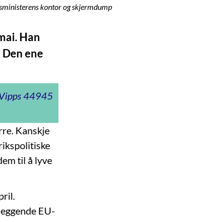
Statsministerens kontor og skjermdump
 mai. Han
. Den ene
t Vipps 44945
ørre. Kanskje
rikspolitiske
em til å lyve
ril.
eleggende EU-