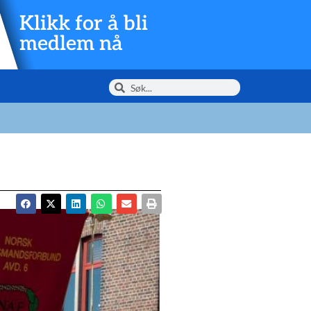
Klikk for å bli
medlem nå