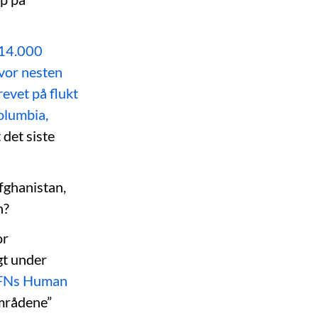
 14.000
vor nesten
evet på flukt
olumbia,
 det siste
fghanistan,
n?
or
gt under
FNs Human
områdene”