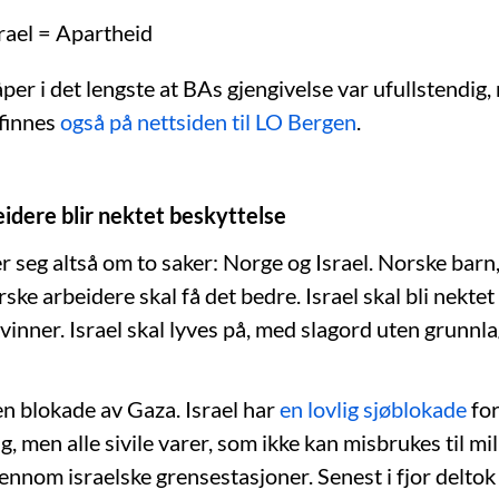
rael = Apartheid
er i det lengste at BAs gjengivelse var ufullstendig
finnes
også på nettsiden til LO Bergen
.
eidere blir nektet beskyttelse
r seg altså om to saker: Norge og Israel. Norske barn
ske arbeidere skal få det bedre. Israel skal bli nektet
vinner. Israel skal lyves på, med slagord uten grunnla
en blokade av Gaza. Israel har
en lovlig sjøblokade
for
 men alle sivile varer, som ikke kan misbrukes til mi
gjennom israelske grensestasjoner. Senest i fjor deltok