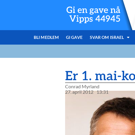
Gi en gave nå
Vipps 44945
BLI MEDLEM
GI GAVE
SVAR OM ISRAEL
Er 1. mai-k
Conrad Myrland
27. april 2012
13:31