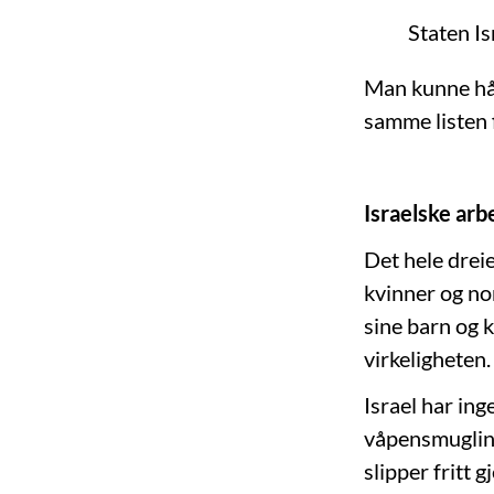
Staten Is
Man kunne håp
samme listen 
Israelske arb
Det hele dreie
kvinner og nor
sine barn og k
virkeligheten.
Israel har ing
våpensmugling,
slipper fritt 