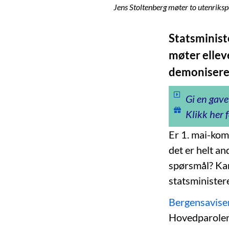
Jens Stoltenberg møter to utenrikspo
Statsminist
møter ellev
demoniserer 
Gi en gave
Klikk her f
Er 1. mai-komi
det er helt an
spørsmål? Kan
statsministere
Bergensavise
Hovedparolen 