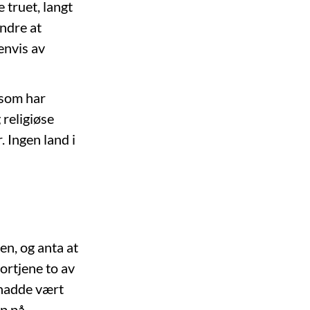
 truet, langt
indre at
envis av
 som har
 religiøse
 Ingen land i
en, og anta at
ortjene to av
t hadde vært
pp på