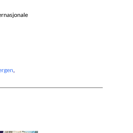
ernasjonale
ergen
,