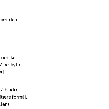
, men den
, norske
 å beskytte
g i
 å hindre
litære formål,
 Jens