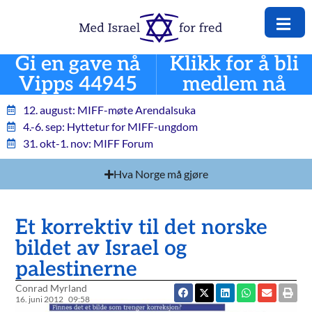
Gi en gave nå
Klikk for å bli
Vipps 44945
medlem nå
12. august: MIFF-møte Arendalsuka
4.-6. sep: Hyttetur for MIFF-ungdom
31. okt-1. nov: MIFF Forum
Hva Norge må gjøre
Et korrektiv til det norske
bildet av Israel og
palestinerne
Conrad Myrland
16. juni 2012
09:58