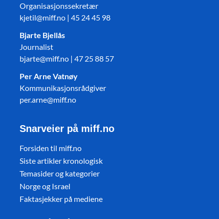
Organisasjonssekretær
kjetil@miff.no | 45 24 45 98
Bjarte Bjellås
Journalist
bjarte@miff.no | 47 25 88 57
Per Arne Vatnøy
Kommunikasjonsrådgiver
per.arne@miff.no
Snarveier på miff.no
Forsiden til miff.no
Siste artikler kronologisk
Temasider og kategorier
Norge og Israel
Faktasjekker på mediene