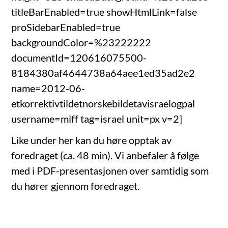
titleBarEnabled=true showHtmlLink=false
proSidebarEnabled=true
backgroundColor=%23222222
documentId=120616075500-
8184380af4644738a64aee1ed35ad2e2
name=2012-06-
etkorrektivtildetnorskebildetavisraelogpal
username=miff tag=israel unit=px v=2]
Like under her kan du høre opptak av
foredraget (ca. 48 min). Vi anbefaler å følge
med i PDF-presentasjonen over samtidig som
du hører gjennom foredraget.