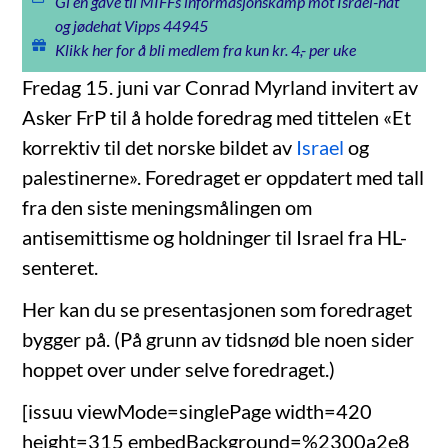
Gi en gave til MIFFs informasjonskamp mot Israel-hat
og jødehat Vipps 44945
Klikk her for å bli medlem fra kun kr. 4,- per uke
Fredag 15. juni var Conrad Myrland invitert av
Asker FrP til å holde foredrag med tittelen «Et
korrektiv til det norske bildet av
Israel
og
palestinerne». Foredraget er oppdatert med tall
fra den siste meningsmålingen om
antisemittisme og holdninger til Israel fra HL-
senteret.
Her kan du se presentasjonen som foredraget
bygger på. (På grunn av tidsnød ble noen sider
hoppet over under selve foredraget.)
[issuu viewMode=singlePage width=420
height=315 embedBackground=%2300a2e8