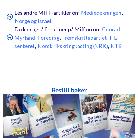
Les andre MIFF-artikler om
Mediedekningen
,
Norge og Israel
Du kan også finne mer på Miff.no om
Conrad
Myrland
,
Foredrag
,
Fremskrittspartiet
,
HL-
senteret
,
Norsk rikskringkasting (NRK)
,
NTB
Bestill bøker