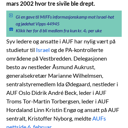
mars 2002 hvor tre sivile ble drept.
Gi en gave til MIFFs informasjonskamp mot Israel-hat
og jødehat Vipps 44945
Klikk her for å bli medlem fra kun kr. 4,- per uke
Syv ledere og ansatte i AUF har nylig vært på
studietur til
Israel
og de PA-kontrollerte
områdene på Vestbredden. Delegasjonen
besto av nestleder Åsmund Aukrust,
generalsekretær Marianne Wilhelmsen,
sentralstyremedlem Ida Ødegaard, nestleder i
AUF Oslo Didrik André Beck, leder i AUF
Troms Tor-Martin Torbergsen, leder i AUF
Hordaland Linn Kristin Engø og ansatt på AUF
sentralt, Kristoffer Nyborg, meldte
AUFs
nettside 6. februar
.