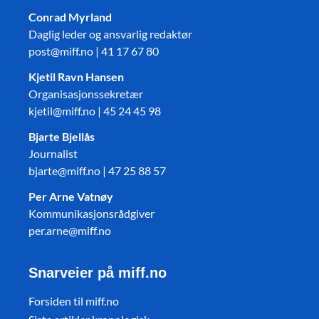
Conrad Myrland
Daglig leder og ansvarlig redaktør
post@miff.no | 41 17 67 80
Kjetil Ravn Hansen
Organisasjonssekretær
kjetil@miff.no | 45 24 45 98
Bjarte Bjellås
Journalist
bjarte@miff.no | 47 25 88 57
Per Arne Vatnøy
Kommunikasjonsrådgiver
per.arne@miff.no
Snarveier på miff.no
Forsiden til miff.no