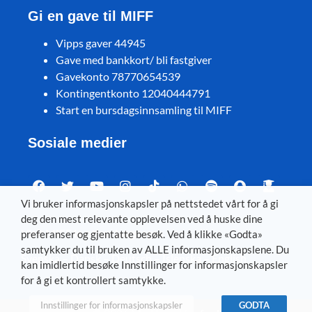
Gi en gave til MIFF
Vipps gaver 44945
Gave med bankkort/ bli fastgiver
Gavekonto 78770654539
Kontingentkonto 12040444791
Start en bursdagsinnsamling til MIFF
Sosiale medier
Vi bruker informasjonskapsler på nettstedet vårt for å gi
deg den mest relevante opplevelsen ved å huske dine
Visit MIFF in other languages
preferanser og gjentatte besøk. Ved å klikke «Godta»
samtykker du til bruken av ALLE informasjonskapslene. Du
Svenska
–
Dansk
–
Deutsch
–
Íslenska
–
English
kan imidlertid besøke Innstillinger for informasjonskapsler
for å gi et kontrollert samtykke.
Innstillinger for informasjonskapsler
GODTA