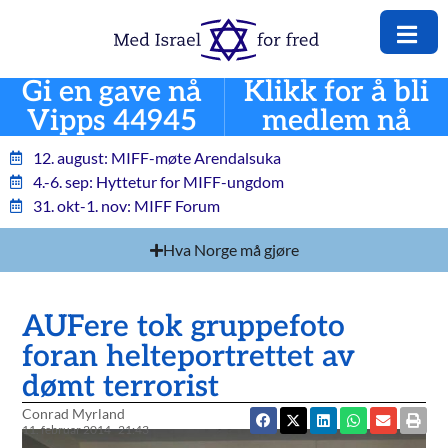
Gi en gave nå
Klikk for å bli
Vipps 44945
medlem nå
12. august: MIFF-møte Arendalsuka
4.-6. sep: Hyttetur for MIFF-ungdom
31. okt-1. nov: MIFF Forum
Hva Norge må gjøre
AUFere tok gruppefoto
foran helteportrettet av
dømt terrorist
Conrad Myrland
11. februar 2014
21:43