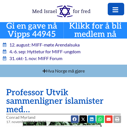
Gi en gave nå
Klikk for å bli
Vipps 44945
medlem nå
12. august: MIFF-møte Arendalsuka
4.-6. sep: Hyttetur for MIFF-ungdom
31. okt-1. nov: MIFF Forum
Hva Norge må gjøre
Professor Utvik
sammenligner islamister
med…
Conrad Myrland
17. november 2014
10:57