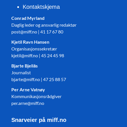
Kontaktskjema
Conrad Myrland
Daglig leder og ansvarlig redaktør
post@miff.no | 41 17 67 80
Kjetil Ravn Hansen
Organisasjonssekretær
kjetil@miff.no | 45 24 45 98
Bjarte Bjellås
Journalist
bjarte@miff.no | 47 25 88 57
Per Arne Vatnøy
Kommunikasjonsrådgiver
per.arne@miff.no
Snarveier på miff.no