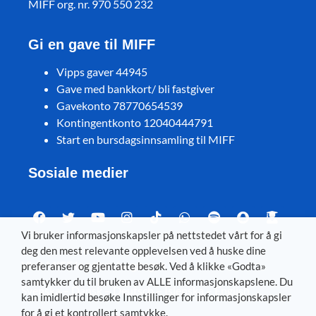
MIFF org. nr. 970 550 232
Gi en gave til MIFF
Vipps gaver 44945
Gave med bankkort/ bli fastgiver
Gavekonto 78770654539
Kontingentkonto 12040444791
Start en bursdagsinnsamling til MIFF
Sosiale medier
Vi bruker informasjonskapsler på nettstedet vårt for å gi
deg den mest relevante opplevelsen ved å huske dine
Visit MIFF in other languages
preferanser og gjentatte besøk. Ved å klikke «Godta»
samtykker du til bruken av ALLE informasjonskapslene. Du
Svenska
–
Dansk
–
Deutsch
–
Íslenska
–
English
kan imidlertid besøke Innstillinger for informasjonskapsler
for å gi et kontrollert samtykke.