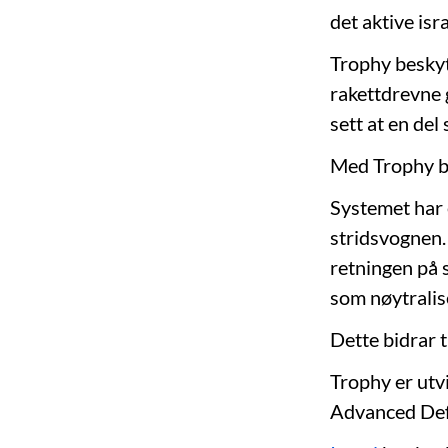
det aktive is
Trophy beskyt
rakettdrevne 
sett at en del
Med Trophy bl
Systemet har 
stridsvognen.
retningen på 
som nøytralis
Dette bidrar 
Trophy er utvi
Advanced Def