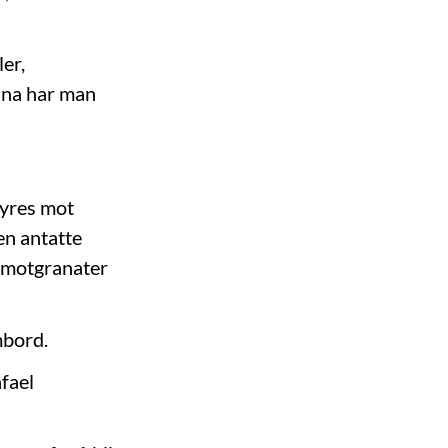
er,
aina har man
fyres mot
en antatte
t motgranater
mbord.
afael