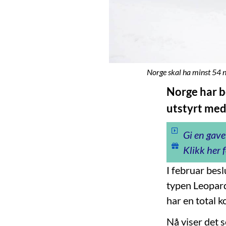
Norge skal ha minst 54 ny
Norge har b
utstyrt med
Gi en gave
Klikk her f
I februar bes
typen Leopar
har en total 
Nå viser det s