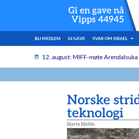
Gi en gave nå
Vipps 44945
BLI MEDLEM
GI GAVE
SVAR OM ISRAEL
12. august: MIFF-møte Arendalsuka
Norske stri
teknologi
Bjarte Bjellås
20. juni 2023
14:41