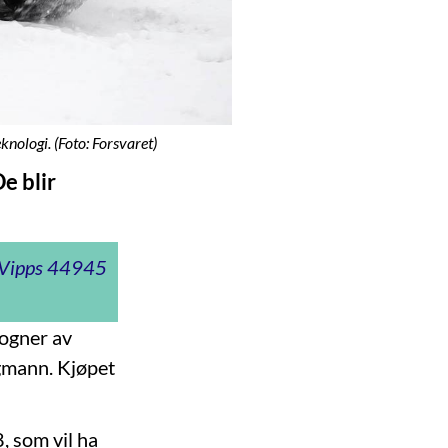
knologi. (Foto: Forsvaret)
e blir
t Vipps 44945
vogner av
gmann. Kjøpet
, som vil ha