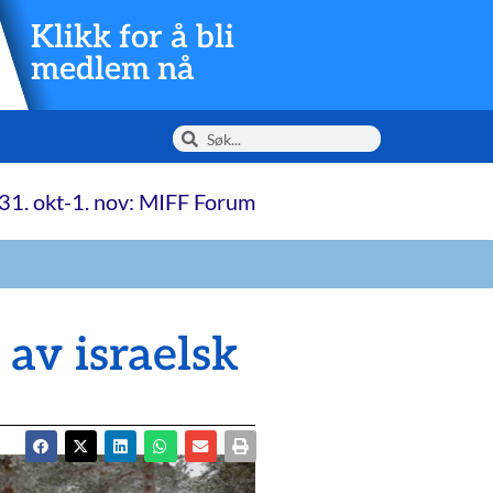
Klikk for å bli
medlem nå
31. okt-1. nov: MIFF Forum
 av israelsk