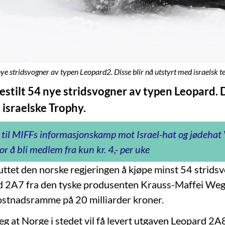
e stridsvogner av typen Leopard2. Disse blir nå utstyrt med israelsk te
estilt 54 nye stridsvogner av typen Leopard. D
 israelske Trophy.
 til MIFFs informasjonskamp mot Israel-hat og jødeha
or å bli medlem fra kun kr. 4,- per uke
luttet den norske regjeringen å kjøpe minst 54 strids
d 2A7 fra den tyske produsenten Krauss-Maffei We
kostnadsramme på 20 milliarder kroner.
eg at Norge i stedet vil få levert utgaven Leopard 2A8