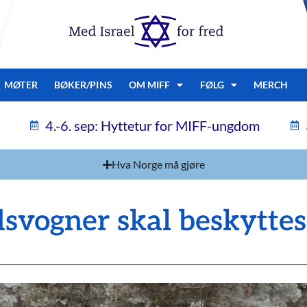
MØTER
BØKER/PINS
OM MIFF
FØLG
MERCH
4.-6. sep: Hyttetur for MIFF-ungdom
Hva Norge må gjøre
dsvogner skal beskyttes