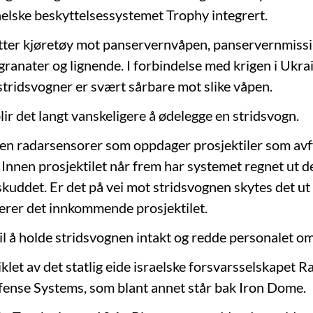
raelske beskyttelsessystemet Trophy integrert.
ter kjøretøy mot panservernvåpen, panservernmissil
granater og lignende. I forbindelse med krigen i Ukr
 stridsvogner er svært sårbare mot slike våpen.
ir det langt vanskeligere å ødelegge en stridsvogn.
en radarsensorer som oppdager prosjektiler som av
 Innen prosjektilet når frem har systemet regnet ut d
skuddet. Er det på vei mot stridsvognen skytes det u
erer det innkommende prosjektilet.
til å holde stridsvognen intakt og redde personalet o
klet av det statlig eide israelske forsvarsselskapet R
ense Systems, som blant annet står bak Iron Dome.