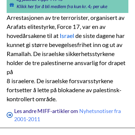
Klikk her for å bli medlem fra kun kr. 4,- per uke
Arrestasjonen av tre terrorister, organisert av
Arafats elitestyrke, Force 17, var en av
hovedårsakene til at
Israel
de siste dagene har
kunnet gi større bevegelsesfrihet inn og ut av
Ramallah. De israelske sikkerhetsstyrkene
holder de tre palestinerne ansvarlig for drapet
på
8 israelere. De israelske forsvarsstyrkene
fortsetter å lette på blokadene av palestinsk-
kontrollert område.
Les andre MIFF-artikler om
Nyhetsnotiser fra
2001-2011