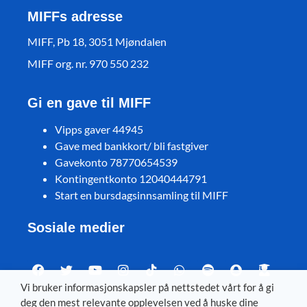
MIFFs adresse
MIFF, Pb 18, 3051 Mjøndalen
MIFF org. nr. 970 550 232
Gi en gave til MIFF
Vipps gaver 44945
Gave med bankkort/ bli fastgiver
Gavekonto 78770654539
Kontingentkonto 12040444791
Start en bursdagsinnsamling til MIFF
Sosiale medier
Vi bruker informasjonskapsler på nettstedet vårt for å gi
deg den mest relevante opplevelsen ved å huske dine