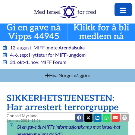
Gi en gave nå
Klikk for å bli
Vipps 44945
medlem nå
12. august: MIFF-møte Arendalsuka
4.-6. sep: Hyttetur for MIFF-ungdom
31. okt-1. nov: MIFF Forum
Hva Norge må gjøre
SIKKERHETSTJENESTEN:
Har arrestert terrorgruppe
Conrad Myrland
16. mars 2001
11:56
Gi en gave til MIFFs informasjonskamp mot Israel-hat
og jødehat Vipps 44945