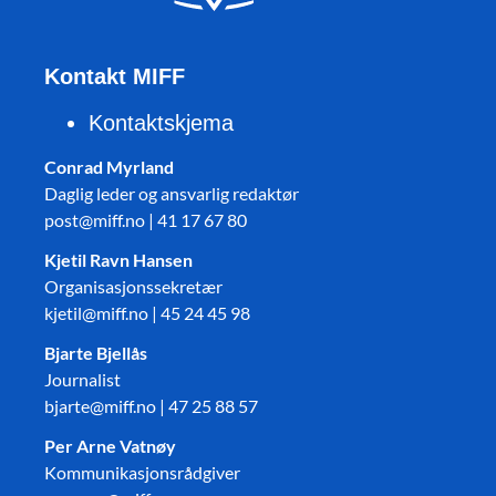
Kontakt MIFF
Kontaktskjema
Conrad Myrland
Daglig leder og ansvarlig redaktør
post@miff.no | 41 17 67 80
Kjetil Ravn Hansen
Organisasjonssekretær
kjetil@miff.no | 45 24 45 98
Bjarte Bjellås
Journalist
bjarte@miff.no | 47 25 88 57
Per Arne Vatnøy
Kommunikasjonsrådgiver