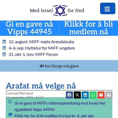
Gi en gave nå
Klikk for å bli
Vipps 44945
medlem nå
12. august: MIFF-møte Arendalsuka
4.-6. sep: Hyttetur for MIFF-ungdom
31. okt-1. nov: MIFF Forum
Hva Norge må gjøre
Arafat må velge nå
Conrad Myrland
13. september 2001
13:37
Gi en gave til MIFFs informasjonskamp mot Israel-hat
og jødehat Vipps 44945
Klikk her for å bli medlem fra kun kr. 4,- per uke