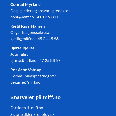
Conrad Myrland
Daglig leder og ansvarlig redaktør
post@miff.no | 41 17 67 80
Kjetil Ravn Hansen
Organisasjonssekretær
kjetil@miff.no | 45 24 45 98
Bjarte Bjellås
Journalist
bjarte@miff.no | 47 25 88 57
Per Arne Vatnøy
Kommunikasjonsrådgiver
per.arne@miff.no
Snarveier på miff.no
Forsiden til miff.no
Siste artikler kronologisk