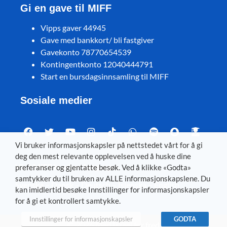
Gi en gave til MIFF
Vipps gaver 44945
Gave med bankkort/ bli fastgiver
Gavekonto 78770654539
Kontingentkonto 12040444791
Start en bursdagsinnsamling til MIFF
Sosiale medier
Vi bruker informasjonskapsler på nettstedet vårt for å gi
deg den mest relevante opplevelsen ved å huske dine
Visit MIFF in other languages
preferanser og gjentatte besøk. Ved å klikke «Godta»
samtykker du til bruken av ALLE informasjonskapslene. Du
Svenska
–
Dansk
–
Deutsch
–
Íslenska
–
English
kan imidlertid besøke Innstillinger for informasjonskapsler
for å gi et kontrollert samtykke.
Innstillinger for informasjonskapsler
GODTA
© 2026 Med Israel for fred