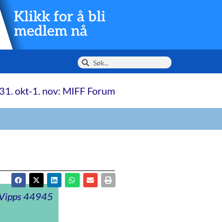
Klikk for å bli
medlem nå
31. okt-1. nov: MIFF Forum
t Vipps 44945