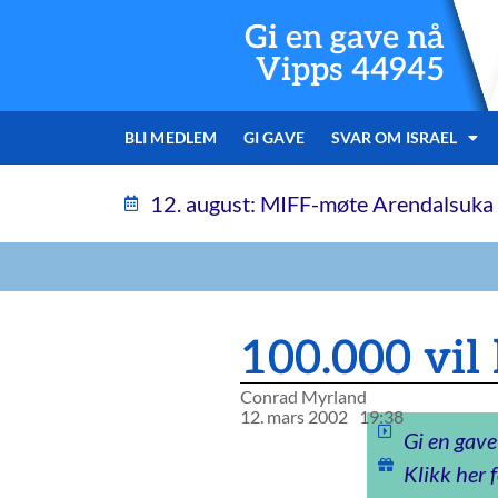
Gi en gave nå
Vipps 44945
BLI MEDLEM
GI GAVE
SVAR OM ISRAEL
12. august: MIFF-møte Arendalsuka
100.000 vil
Conrad Myrland
12. mars 2002
19:38
Gi en gave
Klikk her f