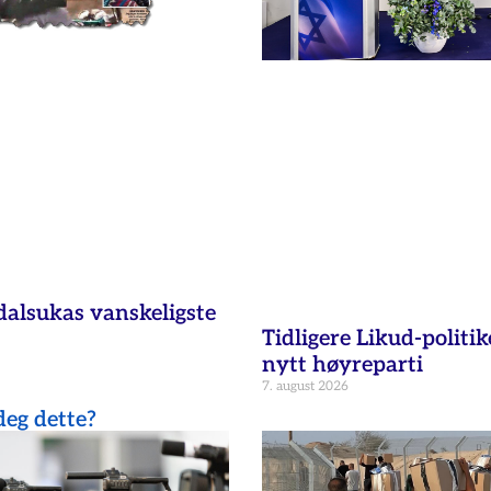
dalsukas vanskeligste
Tidligere Likud-politik
nytt høyreparti
7. august 2026
eg dette?