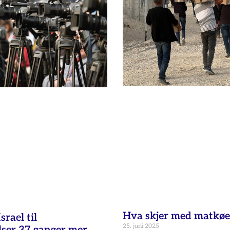
Hva skjer med matkøe
rael til
25. juni 2025
lser 37 ganger mer