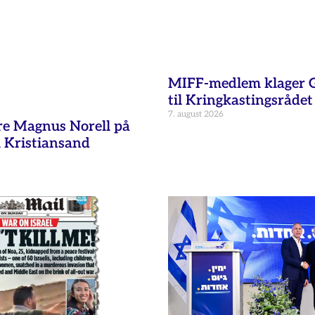
MIFF-medlem klager G
til Kringkastingsrådet
7. august 2026
re Magnus Norell på
 Kristiansand