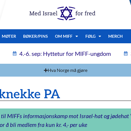
MØTER
BØKER/PINS
OM MIFF
FØLG
MERCH
4.-6. sep: Hyttetur for MIFF-ungdom
Hva Norge må gjøre
 knekke PA
 til MIFFs informasjonskamp mot Israel-hat og jødeha
or å bli medlem fra kun kr. 4,- per uke