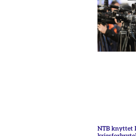
NTB knyttet Is
krigsforbryte