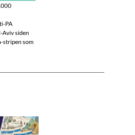
0.000
ti-PA
l-Aviv siden
za-stripen som