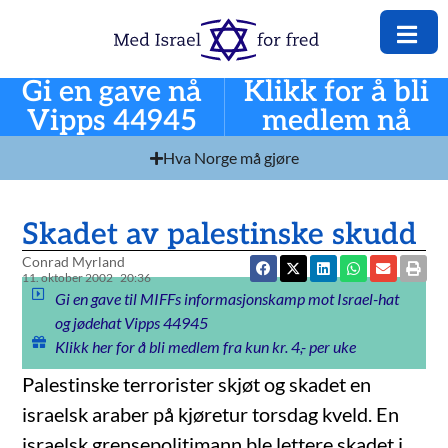
Gi en gave nå
Klikk for å bli
Vipps 44945
medlem nå
Hva Norge må gjøre
Skadet av palestinske skudd
Conrad Myrland
11. oktober 2002
20:36
Gi en gave til MIFFs informasjonskamp mot Israel-hat
og jødehat Vipps 44945
Klikk her for å bli medlem fra kun kr. 4,- per uke
Palestinske terrorister skjøt og skadet en
israelsk araber på kjøretur torsdag kveld. En
israelsk grensepolitimann ble lettere skadet i