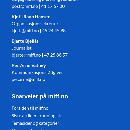
post@miff.no | 41 17 67 80
Kjetil Ravn Hansen
Organisasjonssekretær
kjetil@miff.no | 45 24 45 98
Bjarte Bjellås
Journalist
bjarte@miff.no | 47 25 88 57
Per Arne Vatnøy
Kommunikasjonsrådgiver
per.arne@miff.no
Snarveier på miff.no
Forsiden til miff.no
Siste artikler kronologisk
Temasider og kategorier