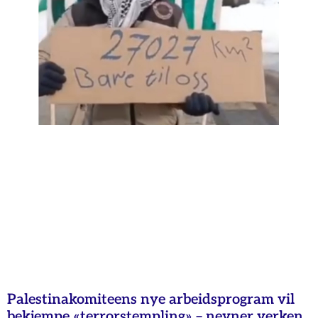
Palestinakomiteens nye arbeidsprogram vil
bekjempe «terrorstempling» – nevner verken