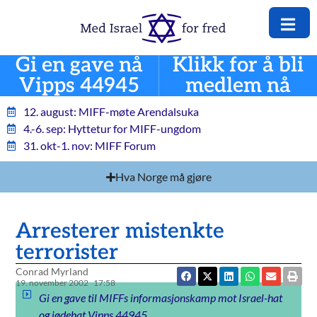
Gi en gave nå
Klikk for å bli
Vipps 44945
medlem nå
12. august: MIFF-møte Arendalsuka
4.-6. sep: Hyttetur for MIFF-ungdom
31. okt-1. nov: MIFF Forum
Hva Norge må gjøre
Arresterer mistenkte
terrorister
Conrad Myrland
19. november 2002
17:58
Gi en gave til MIFFs informasjonskamp mot Israel-hat
og jødehat Vipps 44945