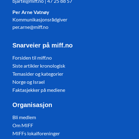
bjarte@miff.no | 47 25 88 57
Per Arne Vatnøy
Kommunikasjonsrådgiver
per.arne@miff.no
Snarveier på miff.no
Forsiden til miff.no
Siste artikler kronologisk
Temasider og kategorier
Norge og Israel
Faktasjekker på mediene
Organisasjon
Bli medlem
Om MIFF
MIFFs lokalforeninger