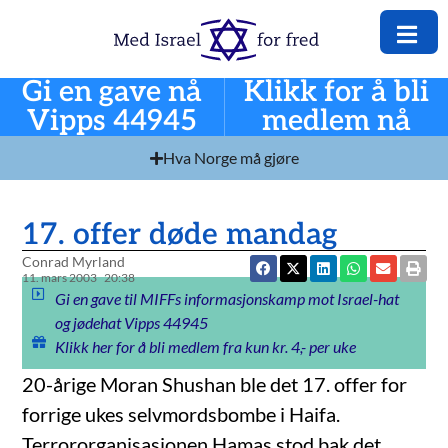
Gi en gave nå
Klikk for å bli
Vipps 44945
medlem nå
Hva Norge må gjøre
17. offer døde mandag
Conrad Myrland
11. mars 2003
20:38
Gi en gave til MIFFs informasjonskamp mot Israel-hat
og jødehat Vipps 44945
Klikk her for å bli medlem fra kun kr. 4,- per uke
20-årige Moran Shushan ble det 17. offer for
forrige ukes selvmordsbombe i Haifa.
Terrororganisasjonen Hamas stod bak det