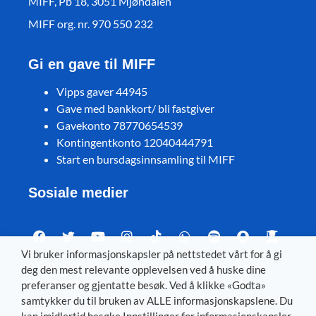
MIFF, Pb 18, 3051 Mjøndalen
MIFF org. nr. 970 550 232
Gi en gave til MIFF
Vipps gaver 44945
Gave med bankkort/ bli fastgiver
Gavekonto 78770654539
Kontingentkonto 12040444791
Start en bursdagsinnsamling til MIFF
Sosiale medier
Vi bruker informasjonskapsler på nettstedet vårt for å gi
deg den mest relevante opplevelsen ved å huske dine
Visit MIFF in other languages
preferanser og gjentatte besøk. Ved å klikke «Godta»
samtykker du til bruken av ALLE informasjonskapslene. Du
Svenska
–
Dansk
–
Deutsch
–
Íslenska
–
English