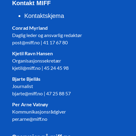
Kontakt MIFF
Kontaktskjema
Conrad Myrland
Daglig leder og ansvarlig redaktør
post@miff.no | 41 17 67 80
Kjetil Ravn Hansen
Organisasjonssekretær
kjetil@miff.no | 45 24 45 98
Bjarte Bjellås
Journalist
bjarte@miff.no | 47 25 88 57
Per Arne Vatnøy
Kommunikasjonsrådgiver
per.arne@miff.no